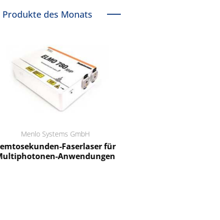
Produkte des Monats
Menlo Systems GmbH
RCT Reichelt Chemietechnik
tosekunden-Faserlaser für
Ein Unternehmen für I
ltiphotonen-Anwendungen