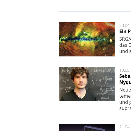
20.04
Ein 
SRG/e
das E
und s
13.05
Seba
Nyqu
Neue 
te­me
und g
supra­
21.04