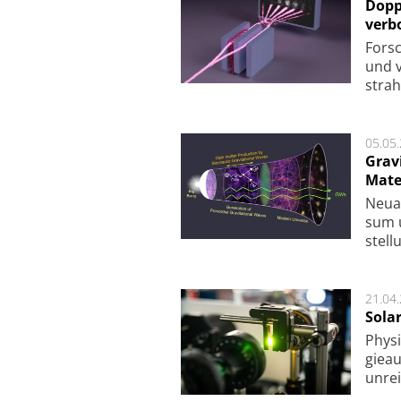
Dopp
verb
For­sc
und v
strah
05.05
Grav
Mate
Neu­a
sum u
stel­
21.04
Sola
Physi
gie­a
unrei