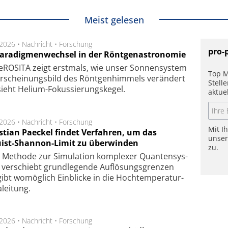
Meist gelesen
.2026 •
Nachricht
•
Forschung
pro-
Paradigmenwechsel in der Röntgenastronomie
ROSITA zeigt erst­mals, wie unser Son­nen­sys­tem
Top M
r­schei­nungs­bild des Rönt­gen­him­mels ver­än­dert
Stell
ieht Helium-Fokus­sie­rungs­ke­gel.
aktue
.2026 •
Nachricht
•
Forschung
Mit I
stian Paeckel findet Verfahren, um das
unse
ist-Shannon-Limit zu überwinden
zu.
Methode zur Simu­la­tion kom­ple­xer Quan­ten­sys­
 ver­schiebt grund­le­gen­de Auf­lösungs­gren­zen
ibt wo­mög­lich Ein­blicke in die Hoch­tempe­ra­tur­
lei­tung.
.2026 •
Nachricht
•
Forschung