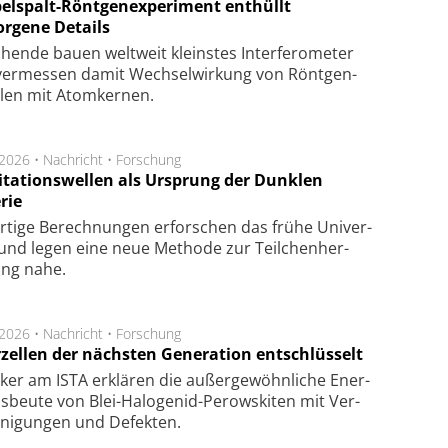
elspalt-Röntgenexperiment enthüllt
orgene Details
hen­de bau­en welt­weit kleins­tes In­ter­fe­ro­me­ter
er­mes­sen da­mit Wech­sel­wir­kung von Rönt­gen­
­len mit Atom­ker­nen.
.2026 •
Nachricht
•
Forschung
itationswellen als Ursprung der Dunklen
rie
rtige Be­rech­nung­en er­for­schen das frü­he Uni­ver­
nd legen eine neue Me­tho­de zur Teil­chen­her­
lung nahe.
.2026 •
Nachricht
•
Forschung
rzellen der nächsten Generation entschlüsselt
ker am ISTA er­klä­ren die außer­ge­wöhn­li­che Ener­
us­beu­te von Blei-Halo­ge­nid-Perows­ki­ten mit Ver­
­ni­gung­en und De­fek­ten.