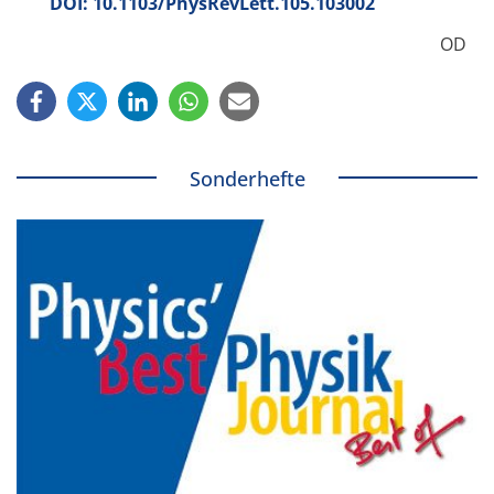
DOI: 10.1103/PhysRevLett.105.103002
OD
Sonderhefte