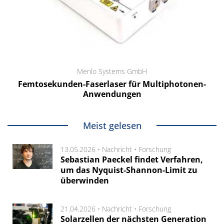
Menlo Systems GmbH
Femtosekunden-Faserlaser für Multiphotonen-
Anwendungen
Meist gelesen
13.05.2026 •
Nachricht
•
Forschung
Sebastian Paeckel findet Verfahren,
um das Nyquist-Shannon-Limit zu
überwinden
21.04.2026 •
Nachricht
•
Forschung
Solarzellen der nächsten Generation