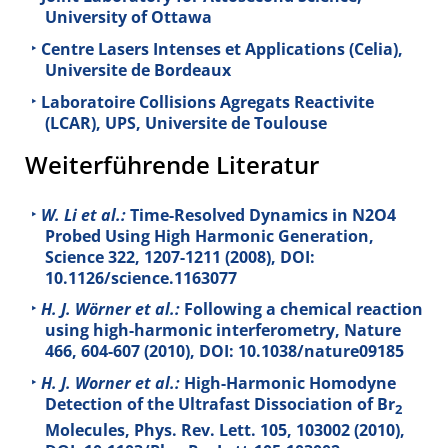
University of Ottawa
Centre Lasers Intenses et Applications (Celia),
Universite de Bordeaux
Laboratoire Collisions Agregats Reactivite
(LCAR), UPS, Universite de Toulouse
Weiterführende Literatur
W. Li et al.:
Time-Resolved Dynamics in N2O4
Probed Using High Harmonic Generation,
Science
322
, 1207-1211 (2008), DOI:
10.1126/science.1163077
H. J. Wörner et al.:
Following a chemical reaction
using high-harmonic interferometry, Nature
466
, 604-607 (2010), DOI: 10.1038/nature09185
H. J. Worner et al.:
High-Harmonic Homodyne
Detection of the Ultrafast Dissociation of Br
2
Molecules, Phys. Rev. Lett.
105
, 103002 (2010),