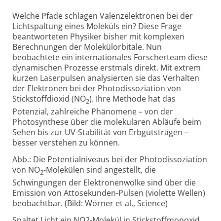
Welche Pfade schlagen Valenzelektronen bei der
Lichtspaltung eines Moleküls ein? Diese Frage
beantworteten Physiker bisher mit komplexen
Berechnungen der Molekülorbitale. Nun
beobachtete ein internationales Forscherteam diese
dynamischen Prozesse erstmals direkt. Mit extrem
kurzen Laserpulsen analysierten sie das Verhalten
der Elektronen bei der Photodissoziation von
Stickstoffdioxid (NO
). Ihre Methode hat das
2
Potenzial, zahlreiche Phänomene – von der
Photosynthese über die molekularen Abläufe beim
Sehen bis zur UV-Stabilität von Erbgutsträgen –
besser verstehen zu können.
Abb.: Die Potentialniveaus bei der Photodissoziation
von NO
-Molekülen sind angestellt, die
2
Schwingungen der Elektronenwolke sind über die
Emission von Attosekunden-Pulsen (violette Wellen)
beobachtbar. (Bild: Wörner et al., Science)
Spaltet Licht ein NO2-Molekül in Stickstoffmonoxid