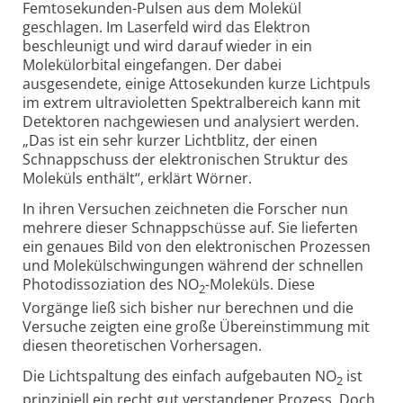
Femtosekunden-Pulsen aus dem Molekül
geschlagen. Im Laserfeld wird das Elektron
beschleunigt und wird darauf wieder in ein
Molekülorbital eingefangen. Der dabei
ausgesendete, einige Attosekunden kurze Lichtpuls
im extrem ultravioletten Spektralbereich kann mit
Detektoren nachgewiesen und analysiert werden.
„Das ist ein sehr kurzer Lichtblitz, der einen
Schnappschuss der elektronischen Struktur des
Moleküls enthält“, erklärt Wörner.
In ihren Versuchen zeichneten die Forscher nun
mehrere dieser Schnappschüsse auf. Sie lieferten
ein genaues Bild von den elektronischen Prozessen
und Molekülschwingungen während der schnellen
Photodissoziation des NO
-Moleküls. Diese
2
Vorgänge ließ sich bisher nur berechnen und die
Versuche zeigten eine große Übereinstimmung mit
diesen theoretischen Vorhersagen.
Die Lichtspaltung des einfach aufgebauten NO
ist
2
prinzipiell ein recht gut verstandener Prozess. Doch