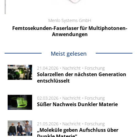
Menlo Systems GmbH
Femtosekunden-Faserlaser für Multiphotonen-
Anwendungen
Meist gelesen
21.04.2026 •
Nachricht
•
Forschung
Solarzellen der nächsten Generation
entschlüsselt
02.03.2026 •
Nachricht
•
Forschung
Süßer Nachweis Dunkler Materie
21.05.2026 •
Nachricht
•
Forschung
„Moleküle geben Aufschluss über
Dunkle Materie“