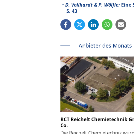
D. Vollhardt & P. Wölfle:
Eine 
S. 43
Anbieter des Monats
Schäfter + Kirchhoff
RCT Reichelt Chemietechnik 
Co.
Faserkoppler mit S
Feinfokussierungsmec
Die Reichelt Chemietechnik wur