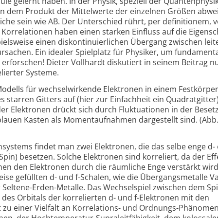
hule gelernt haben. In der Physik, speziell der Quantenphysi
on dem Produkt der Mittelwerte der einzelnen Größen abwe
che sein wie AB. Der Unterschied rührt, per definitionem, 
 Korrelationen haben einen starken Einfluss auf die Eigens
pielsweise einen diskontinuierlichen Übergang zwischen le
rsachen. Ein idealer Spielplatz für Physiker, um fundament
erforschen! Dieter Vollhardt diskutiert in seinem Beitrag n
lierter Systeme.
dells für wechselwirkende Elektronen in einem Festkörper
es starren Gitters auf (hier zur Einfachheit ein Quadratgitter)
 Elektronen drückt sich durch Fluktuationen in der Beset
lblauen Kasten als Momentaufnahmen dargestellt sind. (Abb.
systems findet man zwei Elektronen, die das selbe enge d- 
pin) besetzen. Solche Elektronen sind korreliert, da der Eff
n den Elektronen durch die räumliche Enge verstärkt wird
ilweise gefüllten d- und f-Schalen, wie die Übergangsmetalle
r Seltene-Erden-Metalle. Das Wechselspiel zwischen dem Spi
es Orbitals der korrelierten d- und f-Elektronen mit den
rt zu einer Vielfalt an Korrelations- und Ordnungs-Phänome
en, der Hochtemperatur-Supraleitfähigkeit, dem kolossale