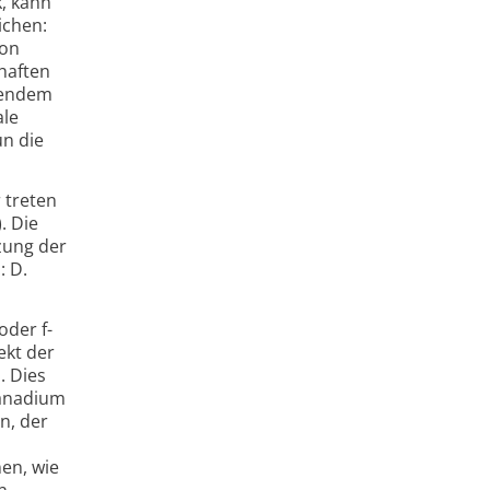
k, kann
ichen:
von
chaften
itendem
ale
un die
 treten
. Die
zung der
: D.
oder f-
ekt der
. Dies
 Vanadium
n, der
nen, wie
n