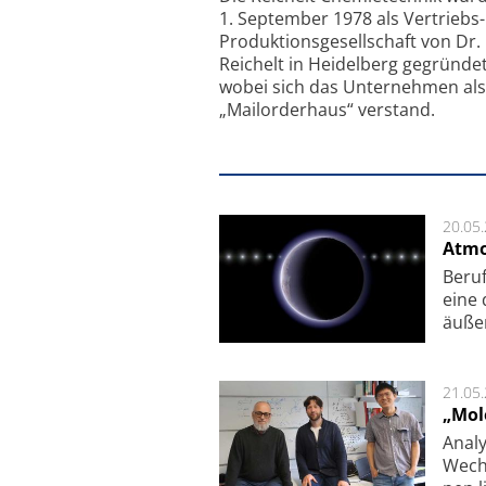
1. September 1978 als Vertriebs
Produktionsgesellschaft von Dr.
Reichelt in Heidelberg gegründet
wobei sich das Unternehmen als
„Mailorderhaus“ verstand.
20.05
Atmo
Beruf
eine 
äu­ße
21.05
„Mol
Analy
Wech­