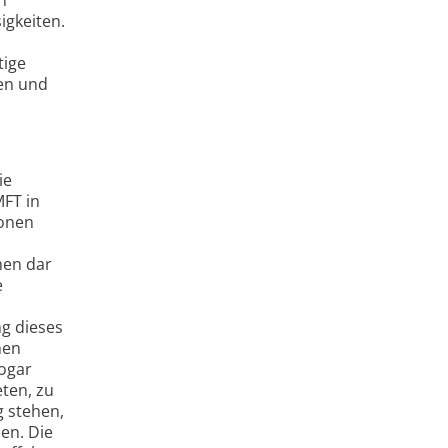
igkeiten.
tige
ren und
ie
MFT in
ionen
nen dar
e
g dieses
hen
sogar
ten, zu
g stehen,
en. Die