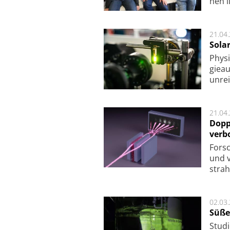
nen l
21.04
Sola
Physi
gie­a
unrei
21.04
Dopp
verb
For­sc
und v
strah
02.03
Süße
Studi