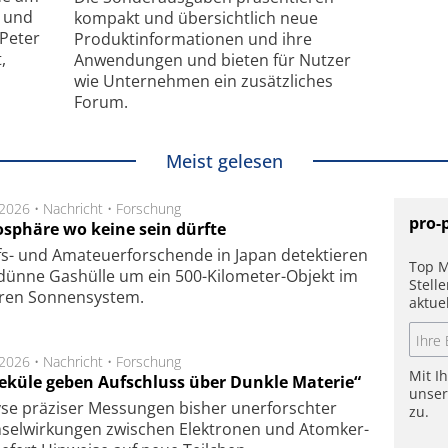
- und
kompakt und übersichtlich neue
 Peter
Produkt­informationen und ihre
,
Anwendungen und bieten für Nutzer
wie Unternehmen ein zusätzliches
Forum.
Meist gelesen
.2026 •
Nachricht
•
Forschung
pro-
sphäre wo keine sein dürfte
s- und Ama­teuer­for­schen­de in Japan de­tek­tie­ren
Top M
dün­ne Gas­hül­le um ein 500-Kilo­meter-Objekt im
Stell
­ren Son­nen­sys­tem.
aktue
.2026 •
Nachricht
•
Forschung
Mit I
eküle geben Aufschluss über Dunkle Materie“
unse
se prä­zi­ser Mes­sung­en bis­her un­er­for­schter
zu.
sel­wir­kung­en zwi­schen Elek­tro­nen und Atom­ker­