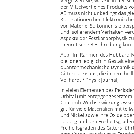
Vergessen Sie, was Sie in der Sc
der Mittelwert eines Produkts v
AB muss nicht unbedingt das glei
Korrelationen her. Elektronische
von Materie. So können sie beis
und isolierendem Verhalten veru
Aspekte der Festkörperphysik zu 
theoretische Beschreibung korre
Abb.: Im Rahmen des Hubbard-Mo
die Ionen lediglich in Gestalt ein
quantenmechanische Dynamik der
Gitterplätze aus, die in dem hel
Vollhardt / Physik Journal)
In vielen Elementen des Perioden
Orbital (mit entgegengesetztem S
Coulomb-Wechselwirkung zwische
gilt für viele Materialien mit te
und Nickel sowie ihre Oxide ode
Ladung und den Freiheitsgraden d
Freiheitsgraden des Gitters füh
dem Verhalten schwerer Fermion