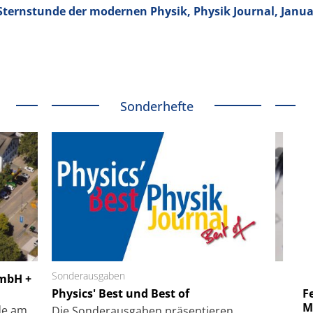
Sternstunde der modernen Physik, Physik Journal, Janua
Sonderhefte
 GmbH
Sonderausgaben
SmarAct GmbH
GmbH +
uper-
Physics' Best und Best of
Elektronenmikroskopie auf
Fem
hanismus
kleinstem Raum
Mu
de am
Die Sonder­ausgaben präsentieren