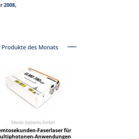
r 2008,
Produkte des Monats
Menlo Systems GmbH
RCT Reichelt Chemietechnik
tosekunden-Faserlaser für
Ein Unternehmen für I
ltiphotonen-Anwendungen