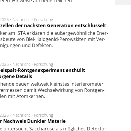
ie­fert Hin­wei­se auf neue Teil­chen.
.2026 •
Nachricht
•
Forschung
rzellen der nächsten Generation entschlüsselt
ker am ISTA er­klä­ren die außer­ge­wöhn­li­che Ener­
us­beu­te von Blei-Halo­ge­nid-Perows­ki­ten mit Ver­
­ni­gung­en und De­fek­ten.
.2026 •
Nachricht
•
Forschung
elspalt-Röntgenexperiment enthüllt
orgene Details
hen­de bau­en welt­weit kleins­tes In­ter­fe­ro­me­ter
er­mes­sen da­mit Wech­sel­wir­kung von Rönt­gen­
­len mit Atom­ker­nen.
.2026 •
Nachricht
•
Forschung
r Nachweis Dunkler Materie
e unter­sucht Saccha­ro­se als mög­li­ches De­tek­tor­