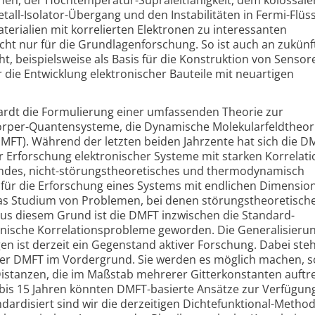
ll-Isolator-Übergang und den Instabilitäten in Fermi-Flüss
erialien mit korrelierten Elektronen zu interessanten
cht nur für die Grundlagenforschung. So ist auch an zukünf
 beispielsweise als Basis für die Konstruktion von Senso
 die Entwicklung elektronischer Bauteile mit neuartigen
lhardt die Formulierung einer umfassenden Theorie zur
körper-Quantensysteme, die Dynamische Molekularfeldtheor
MFT). Während der letzten beiden Jahrzente hat sich die D
r Erforschung elektronischer Systeme mit starken Korrelat
ssendes, nicht-störungstheoretisches und thermodynamisch
ür die Erforschung eines Systems mit endlichen Dimensio
das Studium von Problemen, bei denen störungstheoretisch
us diesem Grund ist die DMFT inzwischen die Standard-
onische Korrelationsprobleme geworden. Die Generalisierun
n ist derzeit ein Gegenstand aktiver Forschung. Dabei ste
 der DMFT im Vordergrund. Sie werden es möglich machen, 
Distanzen, die im Maßstab mehrerer Gitterkonstanten auftre
0 bis 15 Jahren könnten DMFT-basierte Ansätze zur Verfügun
dardisiert sind wir die derzeitigen Dichtefunktional-Method