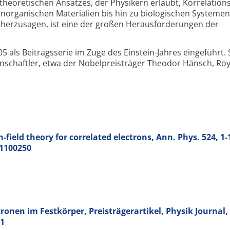
heoretischen Ansatzes, der Physikern erlaubt, Korrelations
anorganischen Materialien bis hin zu biologischen Systemen
rherzusagen, ist eine der großen Herausforderungen der
5 als Beitragsserie im Zuge des Einstein-Jahres eingeführt. 
nschaftler, etwa der Nobelpreisträger Theodor Hänsch, Ro
field theory for correlated electrons, Ann. Phys.
524
, 1-
01100250
tronen im Festkörper, Preisträgerartikel, Physik Journal,
31