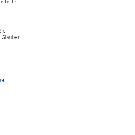
effekte
 –
Sie
y Glauber
19