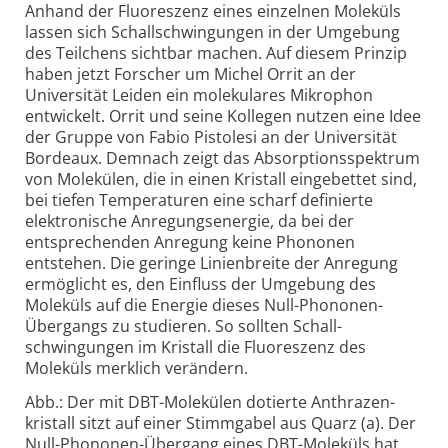
Anhand der Fluoreszenz eines einzelnen Moleküls
lassen sich Schall­schwing­ungen in der Umgebung
des Teilchens sichtbar machen. Auf diesem Prinzip
haben jetzt Forscher um Michel Orrit an der
Universität Leiden ein molekulares Mikrophon
entwickelt. Orrit und seine Kollegen nutzen eine Idee
der Gruppe von Fabio Pistolesi an der Universität
Bordeaux. Demnach zeigt das Absorptions­spektrum
von Molekülen, die in einen Kristall eingebettet sind,
bei tiefen Temperaturen eine scharf definierte
elektronische Anregungs­energie, da bei der
entsprechenden Anregung keine Phononen
entstehen. Die geringe Linien­breite der Anregung
ermöglicht es, den Einfluss der Umgebung des
Moleküls auf die Energie dieses Null-Phononen-
Übergangs zu studieren. So sollten Schall­
schwingungen im Kristall die Fluoreszenz des
Moleküls merklich verändern.
Abb.: Der mit DBT-Molekülen dotierte Anthrazen­
kristall sitzt auf einer Stimmgabel aus Quarz (a). Der
Null-Phononen-Übergang eines DBT-Moleküls hat