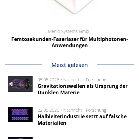
Menlo Systems GmbH
Femtosekunden-Faserlaser für Multiphotonen-
Anwendungen
Meist gelesen
05.05.2026 •
Nachricht
•
Forschung
Gravitationswellen als Ursprung der
Dunklen Materie
22.05.2026 •
Nachricht
•
Forschung
Halbleiterindustrie setzt auf falsche
Materialien