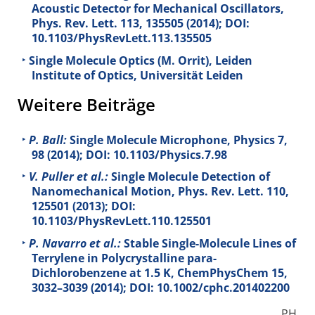
Acoustic Detector for Mechanical Oscillators,
Phys. Rev. Lett.
113
, 135505 (2014); DOI:
10.1103/PhysRevLett.113.135505
Single Molecule Optics (M. Orrit), Leiden
Institute of Optics, Universität Leiden
Weitere Beiträge
P. Ball:
Single Molecule Microphone, Physics
7
,
98 (2014); DOI: 10.1103/Physics.7.98
V. Puller et al.:
Single Molecule Detection of
Nanomechanical Motion, Phys. Rev. Lett.
110
,
125501 (2013); DOI:
10.1103/PhysRevLett.110.125501
P. Navarro et al.:
Stable Single-Molecule Lines of
Terrylene in Polycrystalline para-
Dichlorobenzene at 1.5 K, ChemPhysChem
15
,
3032–3039 (2014); DOI: 10.1002/cphc.201402200
PH