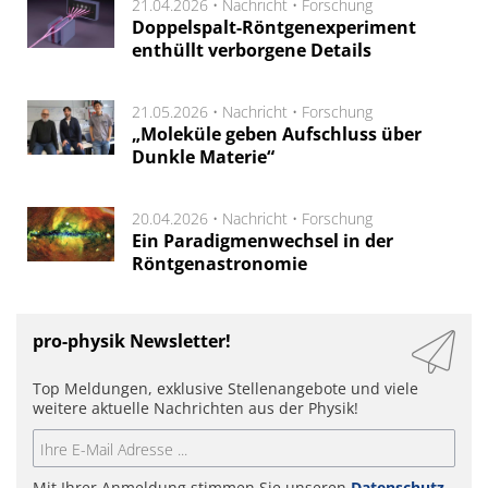
21.04.2026 •
Nachricht
•
Forschung
Doppelspalt-Röntgenexperiment
enthüllt verborgene Details
21.05.2026 •
Nachricht
•
Forschung
„Moleküle geben Aufschluss über
Dunkle Materie“
20.04.2026 •
Nachricht
•
Forschung
Ein Paradigmenwechsel in der
Röntgenastronomie
pro-physik Newsletter!
Top Meldungen, exklusive Stellenangebote und viele
weitere aktuelle Nachrichten aus der Physik!
Mit Ihrer Anmeldung stimmen Sie unseren
Datenschutz-