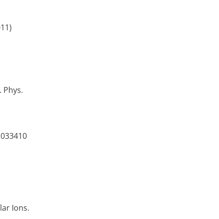
011)
 Phys.
, 033410
ar Ions.