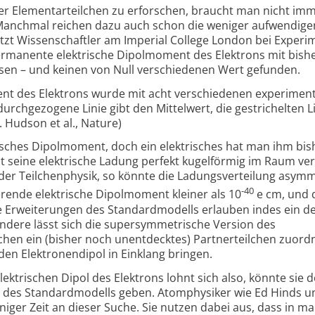
er Elementarteilchen zu erforschen, braucht man nicht im
Manchmal reichen dazu auch schon die weniger aufwendigen
tzt Wissenschaftler am Imperial College London bei Exper
ermanente elektrische Dipolmoment des Elektrons mit bish
sen – und keinen von Null verschiedenen Wert gefunden.
ent des Elektrons wurde mit acht verschiedenen experiment
rchgezogene Linie gibt den Mittelwert, die gestrichelten L
 J. Hudson et al., Nature)
isches Dipolmoment, doch ein elektrisches hat man ihm bis
seine elektrische Ladung perfekt kugelförmig im Raum vert
er Teilchenphysik, so könnte die Ladungsverteilung asymm
-40
ierende elektrische Dipolmoment kleiner als 10
e cm, und 
e Erweiterungen des Standardmodells erlauben indes ein de
dere lässt sich die supersymmetrische Version des
chen ein (bisher noch unentdecktes) Partnerteilchen zuordn
en Elektronendipol in Einklang bringen.
ektrischen Dipol des Elektrons lohnt sich also, könnte sie 
ts des Standardmodells geben. Atomphysiker wie Ed Hinds u
einiger Zeit an dieser Suche. Sie nutzen dabei aus, dass in 