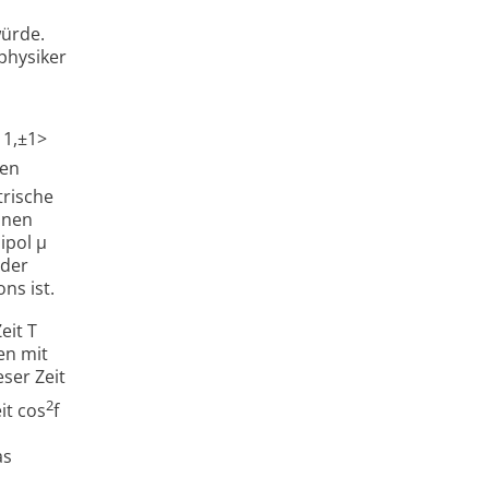
würde.
physiker
|1,±1>
ten
trische
ronen
ipol µ
 der
ns ist.
eit T
en mit
ser Zeit
2
it cos
f
as