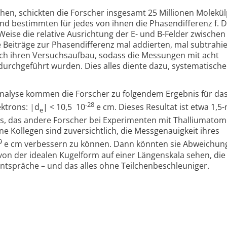
en, schickten die Forscher insgesamt 25 Millionen Molekü
d bestimmten für jedes von ihnen die Phasendifferenz f. 
eise die relative Ausrichtung der E- und B-Felder zwischen 
re Beiträge zur Phasendifferenz mal addierten, mal subtrahie
h ihren Versuchsaufbau, sodass die Messungen mit acht
urchgeführt wurden. Dies alles diente dazu, systematische
nalyse kommen die Forscher zu folgendem Ergebnis für da
-28
ktrons: |d
| < 10,5 10
e cm. Dieses Resultat ist etwa 1,5
e
is, das andere Forscher bei Experimenten mit Thalliumato
e Kollegen sind zuversichtlich, die Messgenauigkeit ihres
9
e cm verbessern zu können. Dann könnten sie Abweichun
von der idealen Kugelform auf einer Längenskala sehen, die
ntspräche – und das alles ohne Teilchenbeschleuniger.