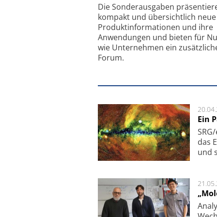
Feinfokussierungsmec
Die Sonder­ausgaben präsentier
kompakt und übersichtlich neue
Produkt­informationen und ihre
Anwendungen und bieten für Nu
wie Unternehmen ein zusätzlich
Forum.
20.04
Ein 
SRG/e
das E
und s
21.05
„Mol
Analy
Wech­