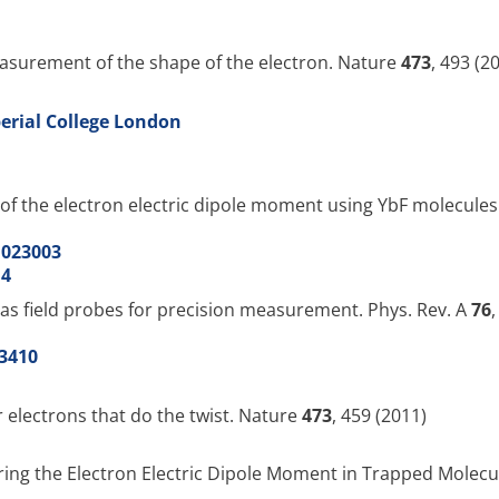
surement of the shape of the electron. Nature
473
, 493 (2
erial College London
 the electron electric dipole moment using YbF molecules.
.023003
14
s field probes for precision measurement. Phys. Rev. A
76
33410
 electrons that do the twist. Nature
473
, 459 (2011)
ng the Electron Electric Dipole Moment in Trapped Molecul