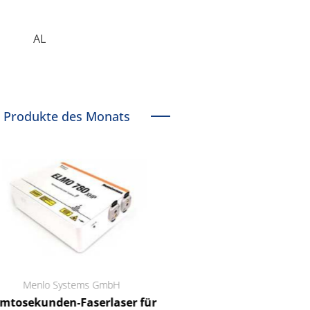
AL
Produkte des Monats
Menlo Systems GmbH
RCT Reichelt Chemietechnik
tosekunden-Faserlaser für
Ein Unternehmen für I