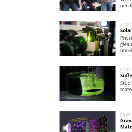
nen l
21.04
Sola
Physi
gie­a
unrei
02.03
Süße
Studi
ma­te
05.05
Grav
Mate