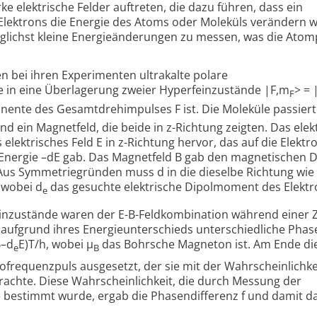
 elektrische Felder auftreten, die dazu führen, dass ein
Elektrons die Energie des Atoms oder Moleküls verändern 
öglichst kleine Energieänderungen zu messen, was die Atom
n bei ihren Experimenten ultrakalte polare
ie in eine Überlagerung zweier Hyperfeinzustände |F,m
> = 
F
ente des Gesamtdrehimpulses F ist. Die Moleküle passier
 und ein Magnetfeld, die beide in z-Richtung zeigten. Das elek
es elektrisches Feld E in z-Richtung hervor, das auf die Elekt
e Energie –dE gab. Das Magnetfeld B gab den magnetischen D
 Aus Symmetriegründen muss d in die dieselbe Richtung wie
 wobei d
das gesuchte elektrische Dipolmoment des Elektro
e
inzustände waren der E-B-Feldkombination während einer Z
e aufgrund ihres Energieunterschieds unterschiedliche Phas
B–d
E)T/h, wobei µ
das Bohrsche Magneton ist. Am Ende die
e
B
frequenzpuls ausgesetzt, der sie mit der Wahrscheinlichke
rachte. Diese Wahrscheinlichkeit, die durch Messung der
 bestimmt wurde, ergab die Phasendifferenz f und damit d