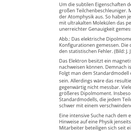
Um die subtilen Eigenschaften d
großen Teilchenbeschleuniger. 
der Atomphysik aus. So haben je
mit ultrakalten Molekülen das p
unerreichter Genauigkeit gemes
Abb.: Das elektrische Dipolmom
Konfigurationen gemessen. Die du
den statistischen Fehler. (Bild: J.
Das Elektron besitzt ein magnet
nachweisen können. Demnach ist 
Folgt man dem Standardmodell d
sein. Allerdings wäre das result
gegenwärtig nicht messbar. Viel
größeres Dipolmoment. Insbeson
Standardmodells, die jedem Teil
schwer mit einem verschwindend
Eine intensive Suche nach dem el
Hinweise auf eine Physik jensei
Mitarbeiter beteiligen sich seit 