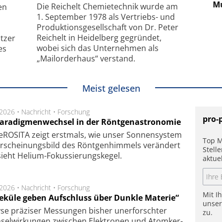
hanismus
kleinstem Raum
Mu
Die Reichelt Chemietechnik wurde am
en
1. September 1978 als Vertriebs- und
Produktionsgesellschaft von Dr. Peter
Reichelt in Heidelberg gegründet,
tzer
wobei sich das Unternehmen als
es
„Mailorderhaus“ verstand.
Meist gelesen
.2026 •
Nachricht
•
Forschung
pro-
Paradigmenwechsel in der Röntgenastronomie
ROSITA zeigt erst­mals, wie unser Son­nen­sys­tem
Top M
r­schei­nungs­bild des Rönt­gen­him­mels ver­än­dert
Stell
ieht Helium-Fokus­sie­rungs­ke­gel.
aktue
.2026 •
Nachricht
•
Forschung
Mit I
eküle geben Aufschluss über Dunkle Materie“
unse
se prä­zi­ser Mes­sung­en bis­her un­er­for­schter
zu.
sel­wir­kung­en zwi­schen Elek­tro­nen und Atom­ker­