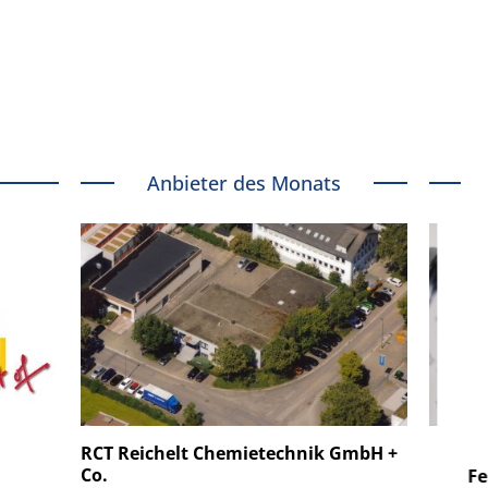
Anbieter des Monats
 GmbH
SmarAct GmbH
RCT Reichelt Chemietechnik GmbH +
Co.
uper-
Elektronenmikroskopie auf
Fem