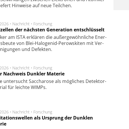
ie­fert Hin­wei­se auf neue Teil­chen.
.2026 •
Nachricht
•
Forschung
rzellen der nächsten Generation entschlüsselt
ker am ISTA er­klä­ren die außer­ge­wöhn­li­che Ener­
us­beu­te von Blei-Halo­ge­nid-Perows­ki­ten mit Ver­
­ni­gung­en und De­fek­ten.
.2026 •
Nachricht
•
Forschung
r Nachweis Dunkler Materie
e unter­sucht Saccha­ro­se als mög­li­ches De­tek­tor­
­rial für leich­te WIMPs.
.2026 •
Nachricht
•
Forschung
itationswellen als Ursprung der Dunklen
rie