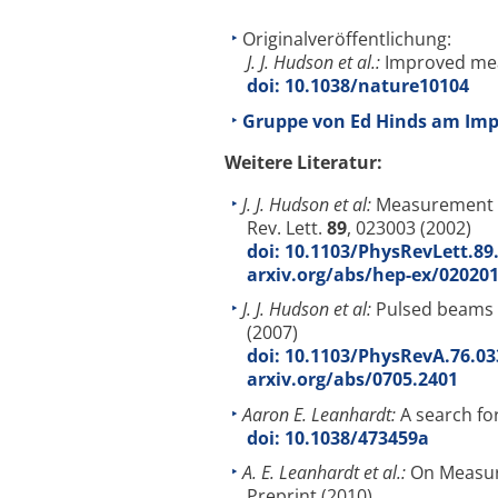
Originalveröffentlichung:
J. J. Hudson et al.:
Improved mea
doi: 10.1038/nature10104
Gruppe von Ed Hinds am Imp
Weitere Literatur:
J. J. Hudson et al:
Measurement of
Rev. Lett.
89
, 023003 (2002)
doi: 10.1103/PhysRevLett.89
arxiv.org/abs/hep-ex/02020
J. J. Hudson et al:
Pulsed beams a
(2007)
doi: 10.1103/PhysRevA.76.0
arxiv.org/abs/0705.2401
Aaron E. Leanhardt:
A search for
doi: 10.1038/473459a
A. E. Leanhardt et al.:
On Measuri
Preprint (2010)