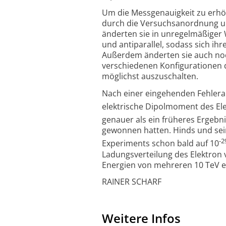
Um die Messgenauigkeit zu erhöh
durch die Versuchsanordnung un
änderten sie in unregelmäßiger W
und antiparallel, sodass sich ih
Außerdem änderten sie auch noc
verschiedenen Konfigurationen d
möglichst auszuschalten.
Nach einer eingehenden Fehlera
elektrische Dipolmoment des Ele
genauer als ein früheres Ergebn
gewonnen hatten. Hinds und sein
-2
Experiments schon bald auf 10
Ladungsverteilung des Elektron 
Energien von mehreren 10 TeV e
RAINER SCHARF
Weitere Infos