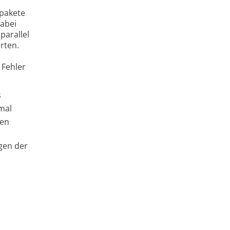
lpakete
Dabei
parallel
rten.
 Fehler
s
-mal
men
gen der