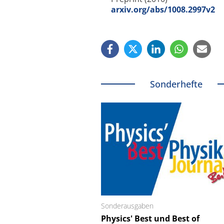
arxiv.org/abs/1008.2997v2
Sonderhefte
Sonderausgaben
Schäfter + Kirchhoff
Physics' Best und Best of
Faserkoppler mit S