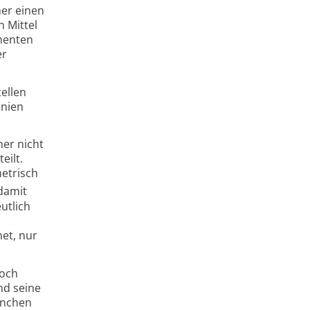
mer einen
 Mittel
imenten
er
ellen
inien
her nicht
eilt.
etrisch
damit
utlich
et, nur
doch
nd seine
manchen