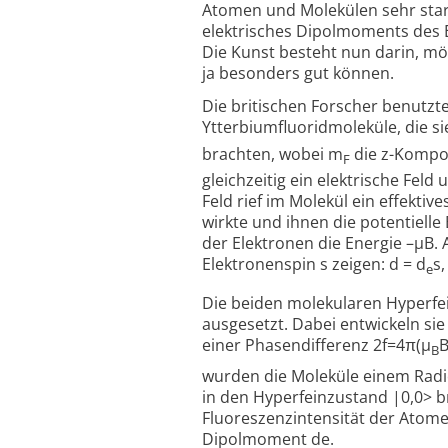
Atomen und Molekülen sehr starke
elektrisches Dipolmoments des 
Die Kunst besteht nun darin, m
ja besonders gut können.
Die britischen Forscher benutzte
Ytterbiumfluoridmoleküle, die s
brachten, wobei m
die z-Kompon
F
gleichzeitig ein elektrische Feld
Feld rief im Molekül ein effektiv
wirkte und ihnen die potentiell
der Elektronen die Energie –µB.
Elektronenspin s zeigen: d = d
s,
e
Die beiden molekularen Hyperfe
ausgesetzt. Dabei entwickeln si
einer Phasendifferenz 2f=4π(µ
B
wurden die Moleküle einem Radio
in den Hyperfeinzustand |0,0> b
Fluoreszenzintensität der Atome
Dipolmoment de.