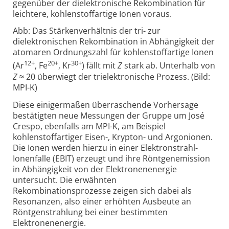
gegenüber der dielektronische Rekombination für
leichtere, kohlenstoffartige Ionen voraus.
Abb: Das Stärkenverhältnis der tri- zur
dielektronischen Rekombination in Abhängigkeit der
atomaren Ordnungszahl für kohlenstoffartige Ionen
12+
20+
30+
(Ar
, Fe
, Kr
) fällt mit
Z
stark ab. Unterhalb von
Z
≈ 20 überwiegt der trielektronische Prozess. (Bild:
MPI-K)
Diese einigermaßen überraschende Vorhersage
bestätigten neue Messungen der Gruppe um José
Crespo, ebenfalls am MPI-K, am Beispiel
kohlenstoffartiger Eisen-, Krypton- und Argonionen.
Die Ionen werden hierzu in einer Elektronstrahl-
Ionenfalle (EBIT) erzeugt und ihre Röntgenemission
in Abhängigkeit von der Elektronenenergie
untersucht. Die erwähnten
Rekombinationsprozesse zeigen sich dabei als
Resonanzen, also einer erhöhten Ausbeute an
Röntgenstrahlung bei einer bestimmten
Elektronenenergie.