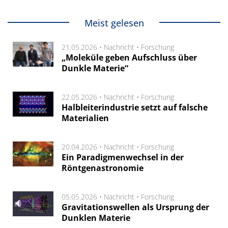
Meist gelesen
21.05.2026 •
Nachricht
•
Forschung
„Moleküle geben Aufschluss über
Dunkle Materie“
22.05.2026 •
Nachricht
•
Forschung
Halbleiterindustrie setzt auf falsche
Materialien
20.04.2026 •
Nachricht
•
Forschung
Ein Paradigmenwechsel in der
Röntgenastronomie
05.05.2026 •
Nachricht
•
Forschung
Gravitationswellen als Ursprung der
Dunklen Materie