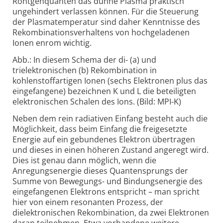
Röntgenquanten das dünne Plasma praktisch
ungehindert verlassen können. Für die Steuerung
der Plasmatemperatur sind daher Kenntnisse des
Rekombinationsverhaltens von hochgeladenen
Ionen enrom wichtig.
Abb.: In diesem Schema der di- (a) und
trielektronischen (b) Rekombination in
kohlenstoffartigen Ionen (sechs Elektronen plus das
eingefangene) bezeichnen K und L die beteiligten
elektronischen Schalen des Ions. (Bild: MPI-K)
Neben dem rein radiativen Einfang besteht auch die
Möglichkeit, dass beim Einfang die freigesetzte
Energie auf ein gebundenes Elektron übertragen
und dieses in einen höheren Zustand angeregt wird.
Dies ist genau dann möglich, wenn die
Anregungsenergie dieses Quantensprungs der
Summe von Bewegungs- und Bindungsenergie des
eingefangenen Elektrons entspricht – man spricht
hier von einem resonanten Prozess, der
dielektronischen Rekombination, da zwei Elektronen
daran teilnehmen. Etwa vorhandene weitere