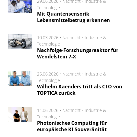
29.06.2026 •
Nachricht
•
Industrie &
Technologie
Mit Quantensensorik
Lebensmittelbetrug erkennen
10.03.2026 •
Nachricht
•
Industrie &
Technologie
Nachfolge-Forschungsreaktor für
Wendelstein 7-X
25.06.2026 •
Nachricht
•
Industrie &
Technologie
Wilhelm Kaenders tritt als CTO von
TOPTICA zurück
11.06.2026 •
Nachricht
•
Industrie &
Technologie
Photonisches Computing für
europäische KI-Souveränität