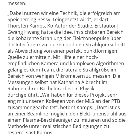
messen.
„Dabei nutzen wir eine Technik, die erfolgreich am
Speicherring Bessy II eingesetzt wird“, erklärt
Thorsten Kamps, Ko-Autor der Studie. Erstautor Ji-
Gwang Hwang hatte die Idee, im sichtbaren Bereich
die kohärente Strahlung der Elektronenpulse über
die Interferenz zu nutzen und den Strahlquerschnitt
als Abweichung von einer perfekt punktförmigen
Quelle zu ermitteln. Mit Hilfe einer hoch­
empfindlichen Kamera und komplexen Algorithmen
gelang es dem Team, die laterale Strahl­größe im
Bereich von wenigen Mikrometern zu messen. Die
Messungen selbst hat Katharina Albrecht im
Rahmen ihrer Bachelor­arbeit in Physik
durchgeführt. „Wir haben für dieses Projekt sehr
eng mit unseren Kollegen von der MLS an der PTB
zusammen­gearbeitet“, betont Kamps. „Dort ist es
an einer Beamline möglich, den Elektronen­strahl aus
einem Plasma-Beschleuniger zu imitieren und so die
Methode unter realistischen Bedingungen zu
testen“, sagt Kamps.