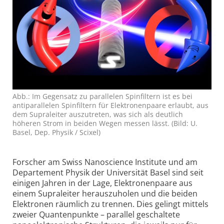
Abb.: Im Gegensatz zu parallelen Spinfiltern ist es bei
antiparallelen Spinfiltern für Elektronen­paare erlaubt, aus
dem Supra­leiter auszutreten, was sich als deutlich
höheren Strom in beiden Wegen messen lässt. (Bild: U.
Basel, Dep. Physik / Scixel)
Forscher am Swiss Nanoscience Institute und am
Departement Physik der Universität Basel sind seit
einigen Jahren in der Lage, Elektronenpaare aus
einem Supraleiter herauszuholen und die beiden
Elektronen räumlich zu trennen. Dies gelingt mittels
zweier Quantenpunkte – parallel geschaltete