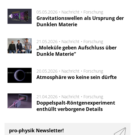
05.05.2026 •
Nachricht
•
Forschung
Gravitationswellen als Ursprung der
Dunklen Materie
21.05.2026 •
Nachricht
•
Forschung
„Moleküle geben Aufschluss über
Dunkle Materie“
20.05.2026 •
Nachricht
•
Forschung
Atmosphäre wo keine sein dürfte
21.04.2026 •
Nachricht
•
Forschung
Doppelspalt-Röntgenexperiment
enthüllt verborgene Details
pro-physik Newsletter!