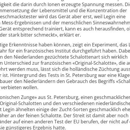
sigkeit die darin durch Ionen erzeugte Spannung messen. Di
mmensetzung der Lebensmittel und die Konzentration der
schmackstester wird das Gerät aber erst, weil Legin eine
n Mess-Ergebnissen und der menschlichen Sinneswahrneh
Gerät entsprechend trainiert, kann es auch herausfinden, o
er stark bitter schmeckt», erklärt er.
ige Erkenntnisse haben können, zeigt ein Experiment, das 
hr für ein französisches Institut durchgeführt haben. Dabe
n den Niederlanden gezüchtete Schalottenart sich wirklich
 Unterschied zur französischen «Original-Schalotte», die a
hrt werden muss, lässt sich die holländische Züchtung aus
r ist. Hintergrund des Tests in St. Petersburg war eine Klage
nbauer den Niederländern den Gebrauch des Begriffs «Schal
verbieten wollen.
tronischen Zunge» aus St. Petersburg, einen geschmackliche
 Original-Schalotten und den verschiedenen niederländisch
ut Legin ähnelten einige der Zucht-Sorten geschmacklich ehe
er an der feinen Schalotte. Der Streit ist damit aber noch 
länder auf einen anderen Test der EU berufen, der nicht auf
ie günstigeres Ergebnis hatte.