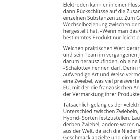
Elektroden kann er in einer Flüs
dann Rückschlüsse auf die Zusa
einzelnen Substanzen zu. Zum Ge
Wechselbeziehung zwischen de
hergestellt hat. «Wenn man das 
bestimmtes Produkt nur leicht od
Welchen praktischen Wert derart
und sein Team im vergangenen Ja
darum herauszufinden, ob eine i
«Schalotte» nennen darf. Denn im
aufwendige Art und Weise verme
eine Zwiebel, was viel preiswerte
EU, mit der die französischen A
der Vermarktung ihrer Produkte 
Tatsächlich gelang es der «elek
Unterschied zwischen Zwiebeln,
Hybrid- Sorten festzustellen. La
derben Zwiebel, andere waren näh
aus der Welt, da sich die Nieder
Geschmack abzielte und ein für s