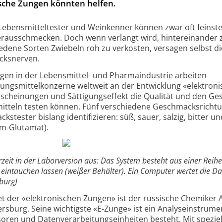
ische Zungen könnten helfen.
Lebensmitteltester und Weinkenner können zwar oft feinst
rausschmecken. Doch wenn verlangt wird, hintereinander 
edene Sorten Zwiebeln roh zu verkosten, versagen selbst di
cksnerven.
en in der Lebensmittel- und Pharmaindustrie arbeiten
ngsmittelkonzerne weltweit an der Entwicklung «elektroni
cheinungen und Sättigungseffekt die Qualität und den G
tteln testen können. Fünf verschiedene Geschmacksricht
stester bislang identifizieren: süß, sauer, salzig, bitter u
m-Glutamat).
rzeit in der Laborversion aus: Das System besteht aus einer Reih
e eintauchen lassen (weißer Behälter). Ein Computer wertet die Da
sburg)
et der «elektronischen Zungen» ist der russische Chemiker
tersburg. Seine wichtigste «E-Zunge» ist ein Analyseinstrume
oren und Datenverarbeitungseinheiten besteht. Mit spezie