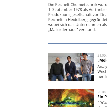
Feinfokussierungsmec
Die Reichelt Chemietechnik wur
1. September 1978 als Vertriebs
Produktionsgesellschaft von Dr.
Reichelt in Heidelberg gegründet
wobei sich das Unternehmen als
„Mailorderhaus“ verstand.
21.05
„Mol
Analy
Wech­
nen l
20.04
Ein 
SRG/e