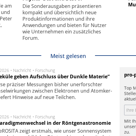
hanismus
kleinstem Raum
Mu
de am
Die Sonder­ausgaben präsentieren
- und
kompakt und übersichtlich neue
 Peter
Produkt­informationen und ihre
,
Anwendungen und bieten für Nutzer
wie Unternehmen ein zusätzliches
Forum.
Meist gelesen
.2026 •
Nachricht
•
Forschung
pro-
eküle geben Aufschluss über Dunkle Materie“
se prä­zi­ser Mes­sung­en bis­her un­er­for­schter
Top M
sel­wir­kung­en zwi­schen Elek­tro­nen und Atom­ker­
Stell
ie­fert Hin­wei­se auf neue Teil­chen.
aktue
.2026 •
Nachricht
•
Forschung
Mit I
Paradigmenwechsel in der Röntgenastronomie
unse
ROSITA zeigt erst­mals, wie unser Son­nen­sys­tem
zu.