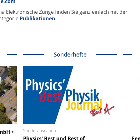
ue.com
ma Elektronische Zunge finden Sie ganz einfach mit der
 Kategorie
Publikationen
.
Sonderhefte
 GmbH
Sonderausgaben
SmarAct GmbH
GmbH +
uper-
Physics' Best und Best of
Elektronenmikroskopie auf
Fem