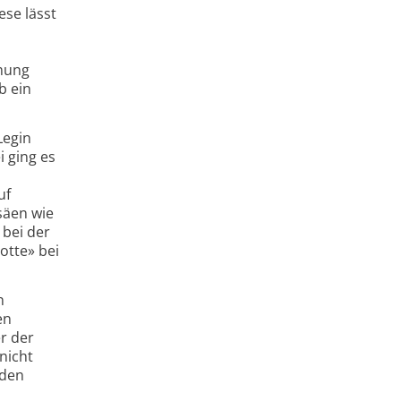
ese lässt
mung
b ein
Legin
i ging es
uf
säen wie
 bei der
otte» bei
n
en
r der
nicht
 den