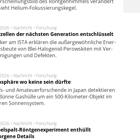
r­schei­nungs­bild des Rönt­gen­him­mels ver­än­dert
ieht Helium-Fokus­sie­rungs­ke­gel.
.2026 •
Nachricht
•
Forschung
rzellen der nächsten Generation entschlüsselt
ker am ISTA er­klä­ren die außer­ge­wöhn­li­che Ener­
us­beu­te von Blei-Halo­ge­nid-Perows­ki­ten mit Ver­
­ni­gung­en und De­fek­ten.
.2026 •
Nachricht
•
Forschung
sphäre wo keine sein dürfte
s- und Ama­teuer­for­schen­de in Japan de­tek­tie­ren
dün­ne Gas­hül­le um ein 500-Kilo­meter-Objekt im
­ren Son­nen­sys­tem.
.2026 •
Nachricht
•
Forschung
elspalt-Röntgenexperiment enthüllt
orgene Details