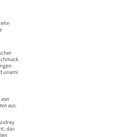
e
zehn
e
scher
eschmack
ungen
nd unami
e von
ten aus.
 Andrey
nt, das
llen