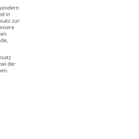
 sondern
nd in
usatz zur
unsere
hen
ade,
nsatz
bei der
hen.