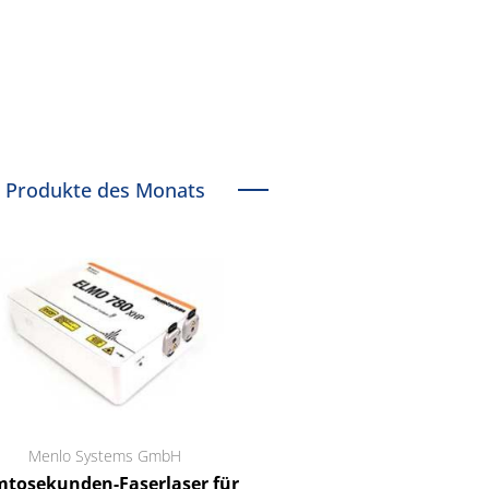
Produkte des Monats
Menlo Systems GmbH
RCT Reichelt Chemietechnik
tosekunden-Faserlaser für
Ein Unternehmen für I