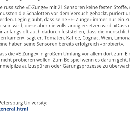
te russische «E-Zunge» mit 21 Sensoren keine festen Stoffe,
mussten die Schalotten vor dem Versuch gehackt, püriert u
erden. Legin glaubt, dass seine «E- Zunge» immer nur ein Z
ein wird, diese aber nie vollständig ersetzen wird. «Dass 
ir anfangs oft auch dadurch feststellen, dass die menschlic
sen kamen», sagt er. Tomaten, Kaffee, Cognac, Wein, Limon
ine haben seine Sensoren bereits erfolgreich «probiert».
dass die «E-Zunge» in großem Umfang vor allem dort zum Ei
icht probieren wollen. Zum Beispiel wenn es darum geht, 
immelpilze aufzuspüren oder Gärungsprozesse zu überwac
etersburg University:
eneral.html