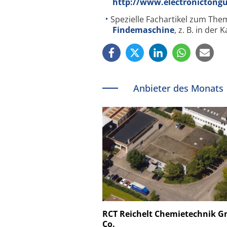
http://www.electronictong
Spezielle Fachartikel zum The
Findemaschine
, z. B. in der
Anbieter des Monats
Schäfter + Kirchhoff
RCT Reichelt Chemietechnik 
Co.
Faserkoppler mit S