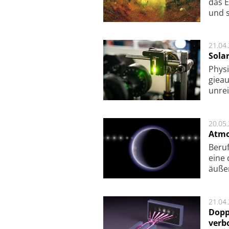
das E
und s
21.04
Sola
Physi
gie­a
unrei
20.05
Atmo
Beruf
eine 
äu­ße
21.04
Dopp
verb