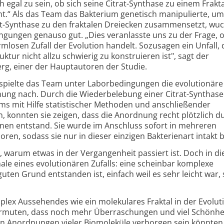
egal zu sein, ob sich seine Citrat-Synthase zu einem Frakta
.“ Als das Team das Bakterium genetisch manipulierte, um
rat-Synthase zu den fraktalen Dreiecken zusammensetzt, wu
ngungen genauso gut. „Dies veranlasste uns zu der Frage, o
rmlosen Zufall der Evolution handelt. Sozusagen ein Unfall, 
uktur nicht allzu schwierig zu konstruieren ist", sagt der
rg, einer der Hauptautoren der Studie.
 spielte das Team unter Laborbedingungen die evolutionäre
ung nach. Durch die Wiederbelebung einer Citrat-Synthase
ms mit Hilfe statistischer Methoden und anschließender
 konnten sie zeigen, dass die Anordnung recht plötzlich d
nen entstand. Sie wurde im Anschluss sofort in mehreren
ren, sodass sie nur in dieser einzigen Bakterienart intakt b
, warum etwas in der Vergangenheit passiert ist. Doch in di
male eines evolutionären Zufalls: eine scheinbar komplexe
uten Grund entstanden ist, einfach weil es sehr leicht war, 
plex Aussehendes wie ein molekulares Fraktal in der Evolut
vermuten, dass noch mehr Überraschungen und viel Schönhei
n Anordnungen vieler Biomoleküle verborgen sein könnten