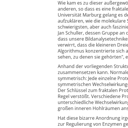
Wie kam es zu dieser außergew
anderen, so dass es eine frakta
Universität Marburg gelang es d
aufzuklären, wie die molekulare 
schwierigsten, aber auch faszini
Jan Schuller, dessen Gruppe an 
dass unsere Bildanalysetechnike
verwirrt, dass die kleineren Dr
Algorithmus konzentrierte sich a
sehen, zu denen sie gehörten", er
Anhand der vorliegenden Struktur
zusammensetzen kann. Normalerw
symmetrisch: Jede einzelne Prot
symmetrischen Wechselwirkungen
Der Schlüssel zum fraktalen Pro
Regel verstößt. Verschiedene Pro
unterschiedliche Wechselwirkung
großen inneren Hohlräumen anst
Hat diese bizarre Anordnung irg
zur Regulierung von Enzymen gen