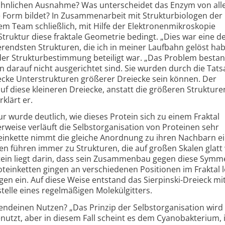
öhnlichen Ausnahme? Was unterscheidet das Enzym von all
le Form bildet? In Zusammenarbeit mit Strukturbiologen der
em Team schließlich, mit Hilfe der Elektronenmikroskopie
Struktur diese fraktale Geometrie bedingt. „Dies war eine d
erendsten Strukturen, die ich in meiner Laufbahn gelöst hab
der Strukturbestimmung beteiligt war. „Das Problem bestan
n darauf nicht ausgerichtet sind. Sie wurden durch die Tat
eiecke Unterstrukturen größerer Dreiecke sein können. Der
uf diese kleineren Dreiecke, anstatt die größeren Strukture
klärt er.
 wurde deutlich, wie dieses Protein sich zu einem Fraktal
eise verläuft die Selbstorganisation von Proteinen sehr
einkette nimmt die gleiche Anordnung zu ihren Nachbarn ei
 führen immer zu Strukturen, die auf großen Skalen glatt
tein liegt darin, dass sein Zusammenbau gegen diese Symme
teinketten gingen an verschiedenen Positionen im Fraktal l
en ein. Auf diese Weise entstand das Sierpinski-Dreieck mi
elle eines regelmäßigen Molekülgitters.
endeinen Nutzen? „Das Prinzip der Selbstorganisation wird
utzt, aber in diesem Fall scheint es dem Cyanobakterium,