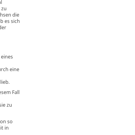
l
 zu
chsen die
b es sich
der
 eines
urch eine
lieb.
esem Fall
sie zu
ion so
t in
.