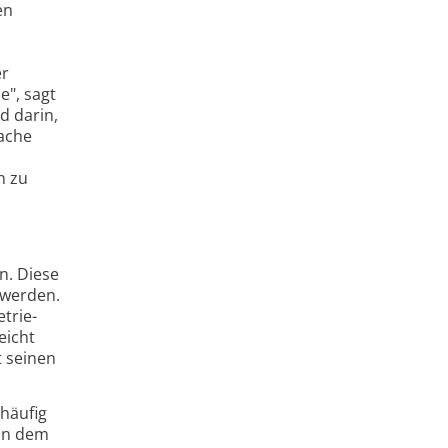
en
er
e", sagt
d darin,
sache
n zu
n. Diese
 werden.
trie-
eicht
t seinen
 häufig
 in dem