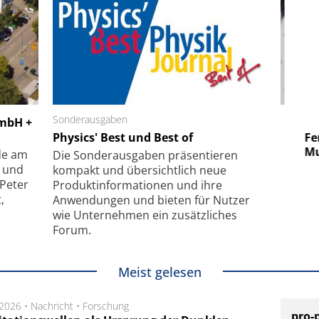
 GmbH
Sonderausgaben
SmarAct GmbH
GmbH +
uper-
Physics' Best und Best of
Elektronenmikroskopie auf
Fem
hanismus
kleinstem Raum
Mu
de am
Die Sonder­ausgaben präsentieren
- und
kompakt und übersichtlich neue
 Peter
Produkt­informationen und ihre
,
Anwendungen und bieten für Nutzer
wie Unternehmen ein zusätzliches
Forum.
Meist gelesen
.2026 •
Nachricht
•
Forschung
pro-