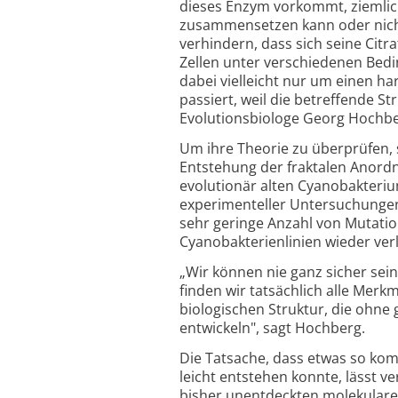
dieses Enzym vorkommt, ziemlich 
zusammensetzen kann oder nicht
verhindern, dass sich seine Cit
Zellen unter verschiedenen Bedi
dabei vielleicht nur um einen ha
passiert, weil die betreffende Str
Evolutionsbiologe Georg Hochbe
Um ihre Theorie zu überprüfen,
Entstehung der fraktalen Anordn
evolutionär alten Cyanobakteriu
experimenteller Untersuchungen,
sehr geringe Anzahl von Mutatio
Cyanobakterienlinien wieder verlo
„
Wir können nie ganz sicher sein
finden wir tatsächlich alle Merk
biologischen Struktur, die ohne g
entwickeln", sagt Hochberg.
Die Tatsache, dass etwas so kom
leicht entstehen konnte, lässt 
bisher unentdeckten molekulare