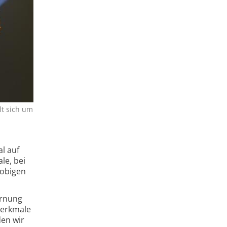
lt sich um
l auf
le, bei
 obigen
ernung
Merkmale
den wir