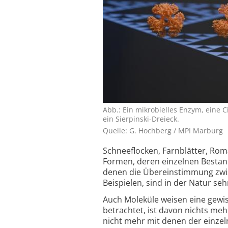
Abb.: Ein mikrobielles Enzym, eine C
ein Sierpinski-Dreieck.
Quelle: G. Hochberg / MPI Marburg
Schneeflocken, Farnblätter, R
Formen, deren einzelnen Bestand
denen die Übereinstimmung zwis
Beispielen, sind in der Natur seh
Auch Moleküle weisen eine gewi
betrachtet, ist davon nichts me
nicht mehr mit denen der einzel