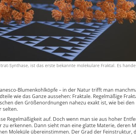
itrat-Synthase, ist das erste bekannte molekulare Fraktal. Es hande
omanesco-Blumenkohlköpfe –
i
n der Natur trifft man manchma
teile wie das Ganze aussehen: Fraktale.
Regelmäßige Frakta
chen den Größenordnungen nahezu exakt ist, wie bei den
r selten.
sse Regelmäßigkeit auf. Doch wenn man sie aus hoher Entf
hr zu erkennen. Dann sieht man eine glatte Materie, deren 
nen Moleküle übereinstimmen. Der Grad der Feinstruktur, 