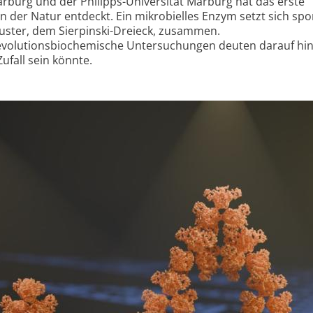
arburg und der Philipps-Universität Marburg hat das erste
n der Natur entdeckt. Ein mikrobielles Enzym setzt sich sp
uster, dem Sierpinski-Dreieck, zusammen.
volutionsbiochemische Untersuchungen deuten darauf hin
Zufall sein könnte.