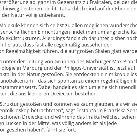
ergrößerung ab, ganz im Gegensatz zu Fraktalen, bei der di
en hinweg bestehen bleibt. Tatsächlich sind auf der Ebene de
 der Natur völlig unbekannt.
 Moleküle können sich selbst zu allen möglichen wundersc
enschaftlichen Einrichtungen findet man umfangreiche Ka
olekülstrukturen. Allerdings fand sich darunter bisher noch
sich heraus, dass fast alle regelmäßig aussehenden
n Regelmäßigkeit führen, die auf großen Skalen glatt werde
am unter der Leitung von Gruppen des Marburger Max-Planc
biologie in Marburg und der Philipps-Universität ist jetzt auf
ktal in der Natur gestoßen. Sie entdeckten ein mikrobielle
yanobakterium – das sich spontan zu einem regelmäßigen f
 zusammensetzt. Dabei handelt es sich um eine sich unendl
en, die aus kleineren Dreiecken bestehen.
ese Struktur gestoßen und konnten es kaum glauben, als wir s
enmikroskop betrachteten", sagt Erstautorin Franziska Sen
rschönen Dreiecke, und während das Fraktal wächst, sehen 
 Lücken in der Mitte, was völlig anders ist als jede
or gesehen haben", fährt sie fort.