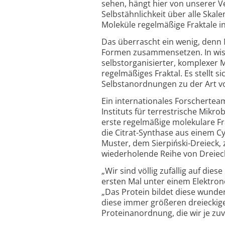
sehen, hängt hier von unserer V
Selbstähnlichkeit über alle Skal
Moleküle regelmäßige Fraktale in
Das überrascht ein wenig, denn
Formen zusammensetzen. In wiss
selbstorganisierter, komplexer M
regelmäßiges Fraktal. Es stellt 
Selbstanordnungen zu der Art vo
Ein internationales Forscherte
Instituts für terrestrische Mikro
erste regelmäßige molekulare Fra
die Citrat-Synthase aus einem C
Muster, dem Sierpiński-Dreieck,
wiederholende Reihe von Dreieck
„
Wir sind völlig zufällig auf di
ersten Mal unter einem Elektron
„Das Protein bildet diese wunde
diese immer größeren dreieckigen
Proteinanordnung, die wir je zuv