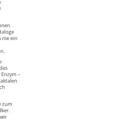
e
r
hönen
taloge
 nie ein
n.
k-
 das
s Enzym –
raktalen
ich
ie zum
dker.
wir