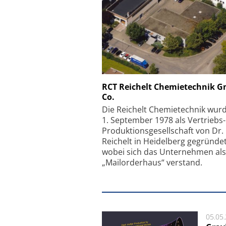
Schäfter + Kirchhoff
RCT Reichelt Chemietechnik 
Co.
Faserkoppler mit S
Feinfokussierungsmec
Die Reichelt Chemietechnik wur
1. September 1978 als Vertriebs
Produktionsgesellschaft von Dr.
Reichelt in Heidelberg gegründet
wobei sich das Unternehmen als
„Mailorderhaus“ verstand.
05.05