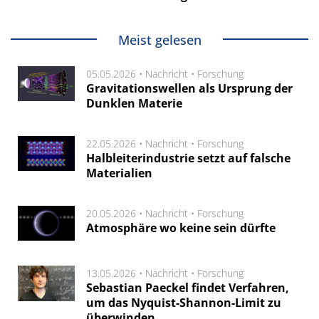
Meist gelesen
05.05.2026 •
Nachricht
•
Forschung
Gravitationswellen als Ursprung der
Dunklen Materie
22.05.2026 •
Nachricht
•
Forschung
Halbleiterindustrie setzt auf falsche
Materialien
20.05.2026 •
Nachricht
•
Forschung
Atmosphäre wo keine sein dürfte
13.05.2026 •
Nachricht
•
Forschung
Sebastian Paeckel findet Verfahren,
um das Nyquist-Shannon-Limit zu
überwinden