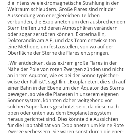
die intensive elektro­magnetische Strahlung in den
Weltraum schleudern. Große Flares sind mit der
Aussendung von energiereichen Teilchen
verbunden, die Exoplaneten um den aus­brechenden
Stern treffen und deren Atmosphären verändern
oder sogar zerstören können. Ekaterina Ilin,
Doktorandin am AIP, und das Team entwickelten
eine Methode, um fest­zustellen, von wo auf der
Oberfläche der Sterne die Flares entspringen.
„Wir entdeckten, dass extrem große Flares in der
Nähe der Pole von roten Zwergen zünden und nicht
an ihrem Äquator, wie es bei der Sonne typischer­
weise der Fall ist“, sagt Ilin. „Exoplaneten, die sich auf
einer Bahn in der Ebene um den Äquator des Sterns
bewegen, so wie die Planeten in unserem eigenen
Sonnensystem, könnten daher weitgehend vor
solchen Superflares geschützt sein, da diese nach
oben oder unten aus dem Exoplaneten­system
heraus gerichtet sind. Dies könnte die Aussichten
für die Habitabilität von Exoplaneten um kleine Rote
Zwerge verbessern. Sie wären sonst durch die ener­