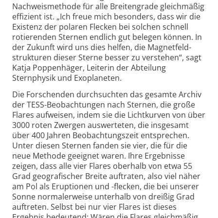
Nachweis­methode für alle Breitengrade gleichmäßig
effizient ist. „Ich freue mich besonders, dass wir die
Existenz der polaren Flecken bei solchen schnell
rotierenden Sternen endlich gut belegen können. In
der Zukunft wird uns dies helfen, die Magnetfeld­
strukturen dieser Sterne besser zu verstehen“, sagt
Katja Poppenhäger, Leiterin der Abteilung
Sternphysik und Exoplaneten.
Die Forschenden durchsuchten das gesamte Archiv
der TESS-Beobach­tungen nach Sternen, die große
Flares aufweisen, indem sie die Lichtkurven von über
3000 roten Zwergen auswerteten, die insgesamt
über 400 Jahren Beobachtungs­zeit entsprechen.
Unter diesen Sternen fanden sie vier, die für die
neue Methode geeignet waren. Ihre Ergebnisse
zeigen, dass alle vier Flares oberhalb von etwa 55
Grad geo­grafischer Breite auftraten, also viel näher
am Pol als Eruptionen und -flecken, die bei unserer
Sonne normaler­weise unterhalb von dreißig Grad
auftreten. Selbst bei nur vier Flares ist dieses
Ergebnis bedeutend: Wären die Flares gleichmäßig