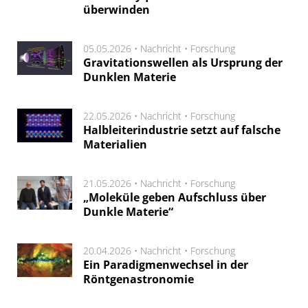
überwinden
05.05.2026 •
Nachricht
•
Forschung
Gravitationswellen als Ursprung der
Dunklen Materie
22.05.2026 •
Nachricht
•
Forschung
Halbleiterindustrie setzt auf falsche
Materialien
21.05.2026 •
Nachricht
•
Forschung
„Moleküle geben Aufschluss über
Dunkle Materie“
20.04.2026 •
Nachricht
•
Forschung
Ein Paradigmenwechsel in der
Röntgenastronomie