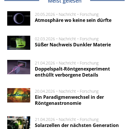
Meist gelesen
20.05.2026 •
Nachricht
•
Forschung
Atmosphäre wo keine sein dürfte
02.03.2026 •
Nachricht
•
Forschung
Süßer Nachweis Dunkler Materie
21.04.2026 •
Nachricht
•
Forschung
Doppelspalt-Röntgenexperiment
enthüllt verborgene Details
20.04.2026 •
Nachricht
•
Forschung
Ein Paradigmenwechsel in der
Röntgenastronomie
21.04.2026 •
Nachricht
•
Forschung
Solarzellen der nächsten Generation