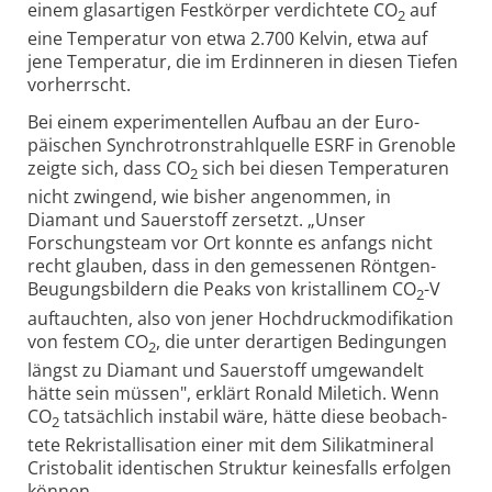
einem glas­artigen Festkörper verdichtete CO
auf
2
eine Temperatur von etwa 2.700 Kelvin, etwa auf
jene Temperatur, die im Erd­inneren in diesen Tiefen
vorherrscht.
Bei einem experi­mentellen Aufbau an der Euro­
päischen Synchrotron­strahlquelle ESRF in Grenoble
zeigte sich, dass CO
sich bei diesen Tempera­turen
2
nicht zwingend, wie bisher angenommen, in
Diamant und Sauerstoff zersetzt. „Unser
Forschungs­team vor Ort konnte es anfangs nicht
recht glauben, dass in den gemes­senen Röntgen-
Beugungs­bildern die Peaks von kristallinem CO
-V
2
auftauchten, also von jener Hochdruckmodifikation
von festem CO
, die unter derartigen Bedin­gungen
2
längst zu Diamant und Sauerstoff umgewandelt
hätte sein müssen", erklärt Ronald Miletich. Wenn
CO
tatsächlich instabil wäre, hätte diese beobach­
2
tete Rekristal­lisation einer mit dem Silikat­mineral
Cristo­balit identischen Struktur keinesfalls erfolgen
können.