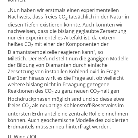
„Nun haben wir erstmals einen experi­mentellen
Nachweis, dass freies CO
tatsächlich in der Natur in
2
diesen Tiefen exis­tieren könnte. Auch konnten wir
nach­weisen, dass die bislang geglaubte Zersetzung
nur ein experi­mentelles Artefakt ist, da extrem
heißes CO
mit einer der Komponenten der
2
Diamant­stempelzelle reagieren kann", so
Miletich. Der Befund stellt nun die gängigen Modelle
der Bildung von Diamanten durch einfache
Zersetzung von instabilen Kohlen­dioxid in Frage.
Darüber hinaus wirft es die Frage auf, ob vielleicht
weitere bislang nicht in Erwägung gezogene
Reaktionen des CO
zu ganz neuen CO
-haltigen
2
2
Hochdruck­phasen möglich sind und so diese etwa
freies CO
als neuartige Kohlenstoff-Reser­voirs im
2
untersten Erdmantel eine zentrale Rolle einnehmen
können. Auch geo­chemische Modelle des oxi­dierten
Erdmantels müssen neu hinter­fragt werden.
U. Wien / JOL