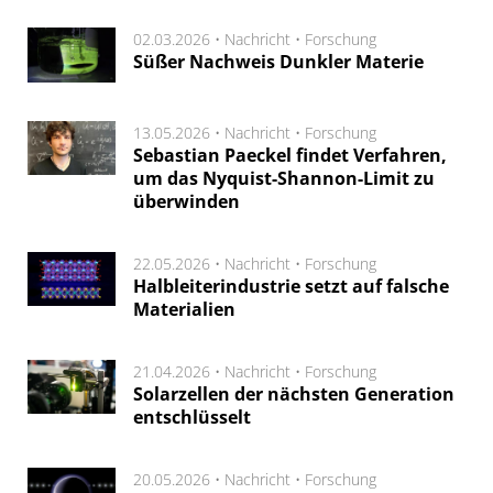
02.03.2026 •
Nachricht
•
Forschung
Süßer Nachweis Dunkler Materie
13.05.2026 •
Nachricht
•
Forschung
Sebastian Paeckel findet Verfahren,
um das Nyquist-Shannon-Limit zu
überwinden
22.05.2026 •
Nachricht
•
Forschung
Halbleiterindustrie setzt auf falsche
Materialien
21.04.2026 •
Nachricht
•
Forschung
Solarzellen der nächsten Generation
entschlüsselt
20.05.2026 •
Nachricht
•
Forschung