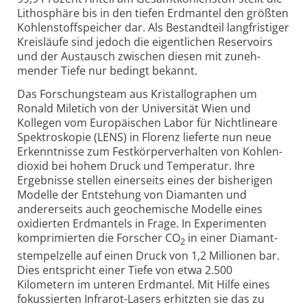
Litho­sphäre bis in den tiefen Erdmantel den größten
Kohlenstoff­speicher dar. Als Bestandteil lang­fristiger
Kreisläufe sind jedoch die eigent­lichen Reservoirs
und der Austausch zwischen diesen mit zuneh­
mender Tiefe nur bedingt bekannt.
Das Forschungs­team aus Kristallo­graphen um
Ronald Miletich von der Univer­sität Wien und
Kollegen vom Euro­päischen Labor für Nicht­lineare
Spektro­skopie (LENS) in Florenz lieferte nun neue
Erkennt­nisse zum Festkörper­verhalten von Kohlen­
dioxid bei hohem Druck und Temperatur. Ihre
Ergebnisse stellen einer­seits eines der bis­herigen
Modelle der Entstehung von Diamanten und
anderer­seits auch geo­chemische Modelle eines
oxidierten Erdmantels in Frage. In Experi­menten
kompri­mierten die Forscher CO
in einer Diamant­
2
stempelzelle auf einen Druck von 1,2 Millionen bar.
Dies entspricht einer Tiefe von etwa 2.500
Kilometern im unteren Erdmantel. Mit Hilfe eines
fokus­sierten Infrarot-Lasers erhitzten sie das zu