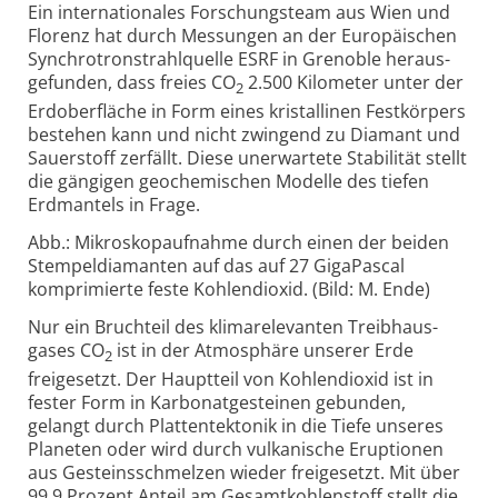
Ein inter­nationales Forschungs­team aus Wien und
Florenz hat durch Messungen an der Euro­päischen
Synchrotron­strahlquelle ESRF in Grenoble heraus­
gefunden, dass freies CO
2.500 Kilometer unter der
2
Erdober­fläche in Form eines kristal­linen Festkörpers
bestehen kann und nicht zwingend zu Diamant und
Sauerstoff zerfällt. Diese uner­wartete Stabi­lität stellt
die gängigen geo­chemischen Modelle des tiefen
Erdmantels in Frage.
Abb.: Mikroskopaufnahme durch einen der beiden
Stempeldiamanten auf das auf 27 GigaPascal
komprimierte feste Kohlendioxid. (Bild: M. Ende)
Nur ein Bruchteil des klima­relevanten Treibhaus­
gases CO
ist in der Atmo­sphäre unserer Erde
2
freigesetzt. Der Hauptteil von Kohlen­dioxid ist in
fester Form in Karbonat­gesteinen gebunden,
gelangt durch Platten­tektonik in die Tiefe unseres
Planeten oder wird durch vulka­nische Erup­tionen
aus Gesteins­schmelzen wieder freigesetzt. Mit über
99,9 Prozent Anteil am Gesamt­kohlenstoff stellt die