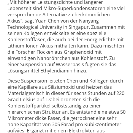
„Mit höherer Leistungsdichte und längerer
Lebenszeit sind Mikro-Superkondensatoren eine viel
versprechende Alternative zu herkömmlichen
Akkus“, sagt Yuan Chen von der Nanyang
Technological University in Singapur. Zusammen mit
seinen Kollegen entwickelte er eine spezielle
Kohlenstofffaser, die auch bei der Energiedichte mit
Lithium-Ionen-Akkus mithalten kann. Dazu mischten
die Forscher Flocken aus Graphenoxid mit
einwandigen Nanoröhrchen aus Kohlenstoff. Zu
einer Suspension auf Wasserbasis fügten sie das
Lösungsmittel Ethylendiamin hinzu.
Diese Suspension leiteten Chen und Kollegen durch
eine Kapillare aus Siliziumoxid und heizten das
Materialgemisch in dieser für sechs Stunden auf 220
Grad Celsius auf. Dabei ordneten sich die
Kohlenstoffpartikel selbstständig zu einer
hierarchischen Struktur an. Es entstand eine etwa 50
Mikrometer dicke Faser, die getrocknet eine sehr
hohe Kapazität von 305 Farad pro Kubikzentimeter
aufwies. Ergänzt mit einem Elektrolyten aus