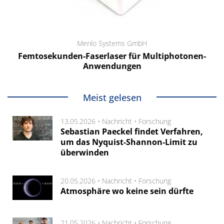
Menlo Systems GmbH
Femtosekunden-Faserlaser für Multiphotonen-
Anwendungen
Meist gelesen
13.05.2026 •
Nachricht
•
Forschung
Sebastian Paeckel findet Verfahren,
um das Nyquist-Shannon-Limit zu
überwinden
20.05.2026 •
Nachricht
•
Forschung
Atmosphäre wo keine sein dürfte
21.05.2026 •
Nachricht
•
Forschung