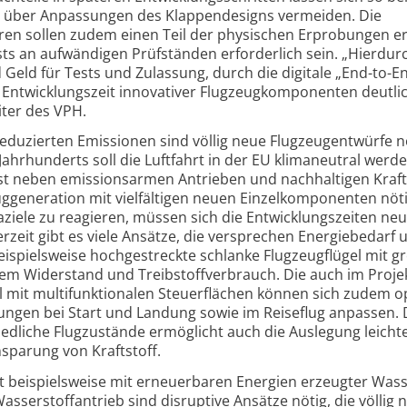
d über Anpassungen des Klappen­designs vermeiden. Die
hren sollen zudem einen Teil der physischen Erprobungen e
ts an aufwändigen Prüf­ständen erforderlich sein. „Hierdur
d Geld für Tests und Zulassung, durch die digitale „End-to-E
 Entwicklungs­zeit innovativer Flugzeug­komponenten deutli
eiter des VPH.
 reduzierten Emissionen sind völlig neue Flugzeugentwürfe n
es Jahrhunderts soll die Luftfahrt in der EU klimaneutral wer
ist neben emissions­armen Antrieben und nachhaltigen Kraft
ug­generation mit vielfältigen neuen Einzel­komponenten nöt
aziele zu reagieren, müssen sich die Entwicklungszeiten ne
rzeit gibt es viele Ansätze, die versprechen Energiebedarf 
ispiels­weise hochge­streckte schlanke Flugzeugflügel mit g
m Widerstand und Treibstoff­verbrauch. Die auch im Proje
l mit multi­funktionalen Steuerflächen können sich zudem o
ungen bei Start und Landung sowie im Reiseflug anpassen. 
iedliche Flugzustände ermöglicht auch die Auslegung leicht
nsparung von Kraftstoff.
ist beispiels­weise mit erneuerbaren Energien erzeugter Wass
sserstoff­antrieb sind disruptive Ansätze nötig, die völlig 