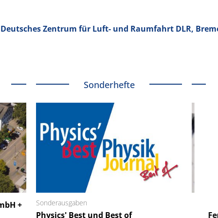
, Deutsches Zentrum für Luft- und Raumfahrt DLR, Bre
Sonderhefte
 GmbH
Sonderausgaben
SmarAct GmbH
GmbH +
uper-
Physics' Best und Best of
Elektronenmikroskopie auf
Fem