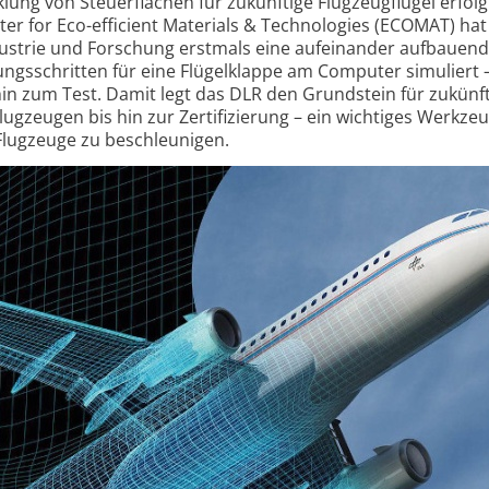
klung von Steuerflächen für zukünftige Flugzeug­flügel erfol
r for Eco-efficient Materials & Technologies (ECOMAT) hat
strie und Forschung erstmals eine aufeinander aufbauen
ungs­schritten für eine Flügelklappe am Computer simuliert
hin zum Test. Damit legt das DLR den Grundstein für zukünf
lugzeugen bis hin zur Zerti­fizierung – ein wichtiges Werkze
 Flugzeuge zu beschleunigen.