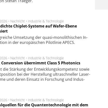
on Ste­fan Trae­ger.
.2026 •
Nachricht
•
Industrie & Technologie
dichte Chiplet-Systeme auf Wafer-Ebene
siert
lg­rei­che Um­set­zung der quasi-mono­li­thi­schen In­
­tion in der eu­ro­pä­i­schen Pi­lot­li­nie APECS.
.2026 •
Nachricht
•
Industrie & Technologie
t Conversion übernimmt Class 5 Photonics
ist die Stär­kung der Ent­wick­lungs­kom­pe­tenz sowie
po­si­tion bei der Her­stel­lung ul­tra­schnel­ler Laser­
e­me und de­ren Ein­satz in For­schung und In­dus­
.2026 •
Nachricht
•
Industrie & Technologie
hlquellen für die Quantentechnologie mit dem