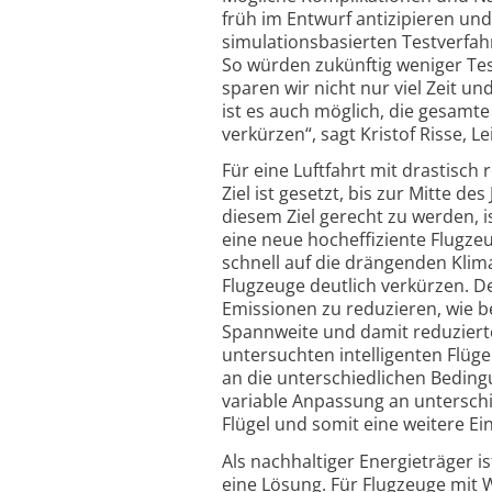
früh im Entwurf antizipieren un
simulations­basierten Testverfa
So würden zukünftig weniger Tes
sparen wir nicht nur viel Zeit un
ist es auch möglich, die gesamte
verkürzen“, sagt Kristof Risse, L
Für eine Luftfahrt mit drastisch
Ziel ist gesetzt, bis zur Mitte d
diesem Ziel gerecht zu werden, 
eine neue hocheffiziente Flugze
schnell auf die drängenden Klim
Flugzeuge deutlich verkürzen. De
Emissionen zu reduzieren, wie be
Spannweite und damit reduzierte
untersuchten intelligenten Flüge
an die unterschiedlichen Beding
variable Anpassung an unter­sch
Flügel und somit eine weitere Ei
Als nachhaltiger Energie­träger 
eine Lösung. Für Flugzeuge mit Wa