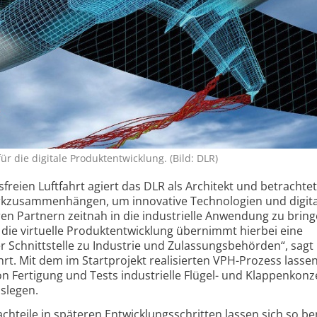
für die digitale Produktentwicklung. (Bild: DLR)
freien Luftfahrt agiert das DLR als Architekt und betrachte
rk­zusammenhängen, um innovative Techno­logien und digit
 Partnern zeitnah in die industrielle Anwendung zu bring
 die virtuelle Produkt­entwicklung übernimmt hierbei eine
er Schnittstelle zu Industrie und Zulassungs­behörden“, sag
hrt. Mit dem im Startprojekt realisierten VPH-Prozess lassen
n Fertigung und Tests industrielle Flügel- und Klappen­kon
uslegen.
hteile in späteren Entwicklungs­schritten lassen sich so be