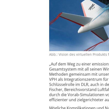
Abb.: Vision des virtuellen Produkts 
„Auf dem Weg zu einer emissions­
Gesamtsystem mit all seinen Wi
Methoden gemeinsam mit unseren
VPH als Integrations­zentrum für
Schlüsselrolle im DLR, auch in d
Fischer, Bereichs­vorstand Luftfa
durch die Vorab-Simulationen vo
effizienter und ziel­gerichteter a
Mögliche Kompli­kationen und Nac