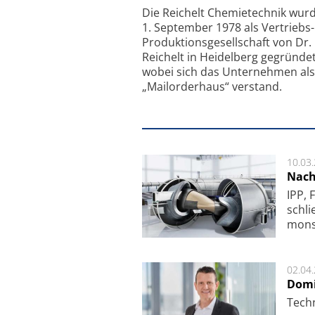
Feinfokussierungsmec
Die Reichelt Chemietechnik wur
1. September 1978 als Vertriebs
Produktionsgesellschaft von Dr.
Reichelt in Heidelberg gegründet
wobei sich das Unternehmen als
„Mailorderhaus“ verstand.
10.03
Nach
IPP, 
schli
mon­st
02.04
Domi
Techn