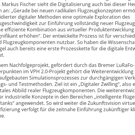
 Markus Fischer sieht die Digitalisierung auch bei dieser He
ch an: „Gerade bei neuen radikalen Flugzeug­konzepten ermö
ierter digitaler Methoden eine optimale Exploration des
­geschwindigkeit zur Einführung vollständig neuer Flugzeug
ne effiziente Kombination aus virtueller Produkt­entwicklun
ifikant erhöhen“. Der entwickelte Prozess ist für verschie
nd Flugzeug­komponenten nutzbar. So haben die Wissenschaf
l auch bereits eine erste Prozess­kette für die digitale Ent
t.
inem Nachfolge­projekt, gefördert durch das Bremer LuRaFo-
rpunkten im VPH 2.0-Projekt gehört die Weiter­entwicklung
aufgebauten Simulations­prozesses zur durchgängigen Ver
gs- und Testmethoden. Ziel ist ein „Digitaler Zwilling“, also 
gitales Abbild realer Flugzeug­komponenten. Die weiter­entwi
 industrielle Konzepte in den Bereichen „intelligente Flüge
tanks“ angewendet. So wird weiter die Zukunfts­vision virtue
i­fizierung verfolgt für die zeitnahe Einführung zukünftiger k
me.