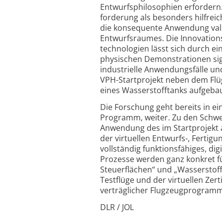
Entwurfs­philosophien erfordern.
forderung als besonders hilfrei
die konsequente Anwendung valid
Entwurfsraumes. Die Innovations
technologien lässt sich durch ei
physischen Demonstrationen sign
industrielle Anwendungs­fälle u
VPH-Startprojekt neben dem Flüge
eines Wasserstoff­tanks aufgebau
Die Forschung geht bereits in e
Programm, weiter. Zu den Schwe
Anwendung des im Startprojekt 
der virtuellen Entwurfs-, Fertigun
vollständig funktions­fähiges, di
Prozesse werden ganz konkret für
Steuerflächen“ und „Wasser­stoff
Testflüge und der virtuellen Zert
verträglicher Flugzeug­program
DLR / JOL