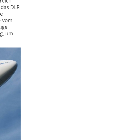
greich
 das DLR
de
 – vom
tige
ug, um