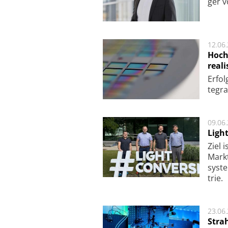
ger v
12.06
Hoch
reali
Er­fo
te­gra
09.06
Ligh
Ziel 
Markt­
sys­t
trie.
23.06
Stra