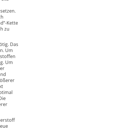
rsetzen.
ch
nd“-Kette
ch zu
ötig. Das
den. Um
stoffen
ig. Um
uer
und
rößerer
kt
ptimal
Die
erer
erstoff
neue