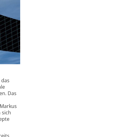
t das
ale
en. Das
t Markus
 sich
zepte
reits