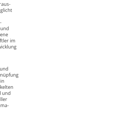
raus­
glicht
­
g und
dene
tler im
wicklung
 und
knüpfung
ein
ckelten
l und
ller
lima­