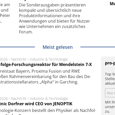
hanismus
kleinstem Raum
Mu
de am
Die Sonder­ausgaben präsentieren
- und
kompakt und übersichtlich neue
 Peter
Produkt­informationen und ihre
,
Anwendungen und bieten für Nutzer
wie Unternehmen ein zusätzliches
Forum.
Meist gelesen
.2026 •
Nachricht
•
Industrie & Technologie
pro-
folge-Forschungsreaktor für Wendelstein 7-X
Frei­staat Bay­ern, Pro­xi­ma Fu­sion und RWE
Top M
eßen Rah­men­ver­ein­ba­rung für den Bau des De­
Stell
ra­tions­stel­la­ra­tors „Alpha“ in Gar­ching.
aktue
.2026 •
Nachricht
•
Industrie & Technologie
Mit I
nic Dorfner wird CEO von JENOPTIK
unse
o­logie-Konzern be­stellt den Phy­si­ker als Nach­fol­
zu.