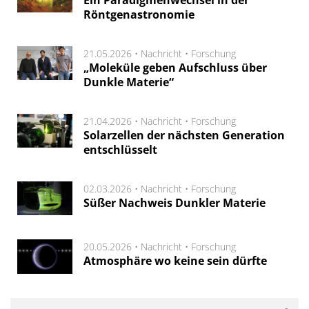
Röntgenastronomie
21.05.2026 •
Nachricht
•
Forschung
„Moleküle geben Aufschluss über
Dunkle Materie“
21.04.2026 •
Nachricht
•
Forschung
Solarzellen der nächsten Generation
entschlüsselt
02.03.2026 •
Nachricht
•
Forschung
Süßer Nachweis Dunkler Materie
20.05.2026 •
Nachricht
•
Forschung
Atmosphäre wo keine sein dürfte