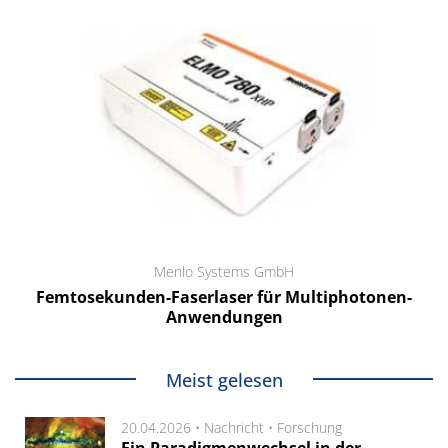
Menlo Systems GmbH
Femtosekunden-Faserlaser für Multiphotonen-
Anwendungen
Meist gelesen
20.04.2026 •
Nachricht
•
Forschung
Ein Paradigmenwechsel in der