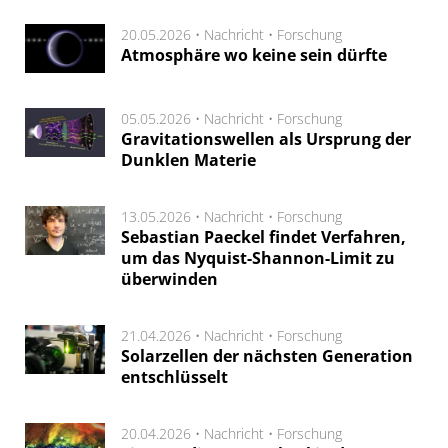
20.05.2026 •
Nachricht
•
Forschung
Atmosphäre wo keine sein dürfte
05.05.2026 •
Nachricht
•
Forschung
Gravitationswellen als Ursprung der
Dunklen Materie
13.05.2026 •
Nachricht
•
Forschung
Sebastian Paeckel findet Verfahren,
um das Nyquist-Shannon-Limit zu
überwinden
21.04.2026 •
Nachricht
•
Forschung
Solarzellen der nächsten Generation
entschlüsselt
20.04.2026 •
Nachricht
•
Forschung