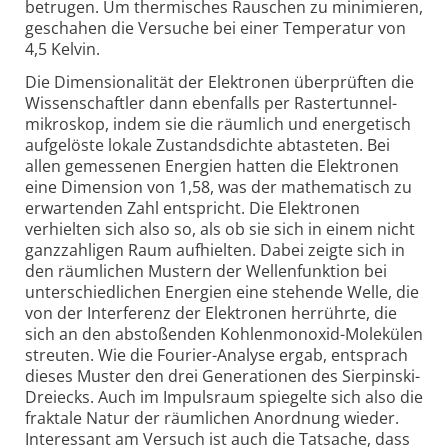
betrugen. Um ther­misches Rauschen zu minimieren,
geschahen die Versuche bei einer Temperatur von
4,5 Kelvin.
Die Dimen­sionalität der Elektronen überprüften die
Wissen­schaftler dann ebenfalls per Rastertunnel­
mikroskop, indem sie die räumlich und energetisch
aufgelöste lokale Zustands­dichte abtasteten. Bei
allen gemessenen Energien hatten die Elektronen
eine Dimension von 1,58, was der mathe­matisch zu
erwartenden Zahl entspricht. Die Elektronen
verhielten sich also so, als ob sie sich in einem nicht
ganz­zahligen Raum aufhielten. Dabei zeigte sich in
den räumlichen Mustern der Wellen­funktion bei
unter­schiedlichen Energien eine stehende Welle, die
von der Inter­ferenz der Elektronen herrührte, die
sich an den abstoßenden Kohlen­monoxid-Molekülen
streuten. Wie die Fourier-Analyse ergab, entsprach
dieses Muster den drei Gene­rationen des Sierpinski-
Dreiecks. Auch im Impulsraum spiegelte sich also die
fraktale Natur der räum­lichen Anordnung wieder.
Interessant am Versuch ist auch die Tatsache, dass