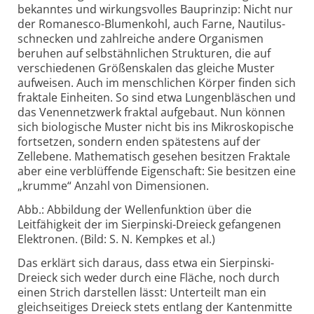
bekanntes und wirkungs­volles Bauprinzip: Nicht nur
der Romanesco-Blumenkohl, auch Farne, Nautilus­
schnecken und zahlreiche andere Organismen
beruhen auf selbst­ähnlichen Strukturen, die auf
verschiedenen Größen­skalen das gleiche Muster
aufweisen. Auch im mensch­lichen Körper finden sich
fraktale Einheiten. So sind etwa Lungen­bläschen und
das Venen­netzwerk fraktal aufgebaut. Nun können
sich biolo­gische Muster nicht bis ins Mikro­skopische
fortsetzen, sondern enden spätestens auf der
Zellebene. Mathe­matisch gesehen besitzen Fraktale
aber eine verblüffende Eigen­schaft: Sie besitzen eine
„krumme“ Anzahl von Dimen­sionen.
Abb.: Abbildung der Wellenfunktion über die
Leitfähigkeit der im Sierpinski-Dreieck gefangenen
Elektronen. (Bild: S. N. Kempkes et al.)
Das erklärt sich daraus, dass etwa ein Sier­pinski-
Dreieck sich weder durch eine Fläche, noch durch
einen Strich darstellen lässt: Unterteilt man ein
gleich­seitiges Dreieck stets entlang der Kanten­mitte