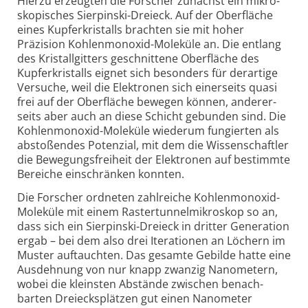
Hierzu erzeugten die Forscher zunächst ein mikro­
skopisches Sierpinski-Dreieck. Auf der Oberfläche
eines Kupferkristalls brachten sie mit hoher
Präzision Kohlen­monoxid-Moleküle an. Die entlang
des Kristall­gitters geschnittene Oberfläche des
Kupfer­kristalls eignet sich besonders für derartige
Versuche, weil die Elektronen sich einer­seits quasi
frei auf der Oberfläche bewegen können, anderer­
seits aber auch an diese Schicht gebunden sind. Die
Kohlen­monoxid-Moleküle wiederum fungierten als
abstoßendes Poten­zial, mit dem die Wissen­schaftler
die Bewegungs­freiheit der Elektronen auf bestimmte
Bereiche ein­schränken konnten.
Die Forscher ordneten zahlreiche Kohlen­monoxid-
Moleküle mit einem Rastertunnel­mikroskop so an,
dass sich ein Sierpinski-Dreieck in dritter Generation
ergab – bei dem also drei Itera­tionen an Löchern im
Muster auftauchten. Das gesamte Gebilde hatte eine
Ausdehnung von nur knapp zwanzig Nanometern,
wobei die kleinsten Abstände zwischen benach­
barten Dreiecks­plätzen gut einen Nanometer