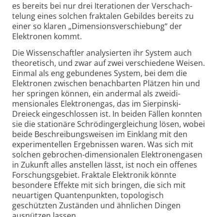
es bereits bei nur drei Itera­tionen der Verschach­
telung eines solchen fraktalen Gebildes bereits zu
einer so klaren „Dimensions­verschiebung“ der
Elektronen kommt.
Die Wissen­schaftler analy­sierten ihr System auch
theoretisch, und zwar auf zwei verschiedene Weisen.
Einmal als eng gebundenes System, bei dem die
Elektronen zwischen benach­barten Plätzen hin und
her springen können, ein andermal als zweidi­
mensionales Elektronengas, das im Sierpinski-
Dreieck einge­schlossen ist. In beiden Fällen konnten
sie die stationäre Schrödinger­gleichung lösen, wobei
beide Beschreibungs­weisen im Einklang mit den
experimen­tellen Ergeb­nissen waren. Was sich mit
solchen gebrochen-dimen­sionalen Elektronen­gasen
in Zukunft alles anstellen lässt, ist noch ein offenes
Forschungs­gebiet. Fraktale Elektronik könnte
besondere Effekte mit sich bringen, die sich mit
neuartigen Quanten­punkten, topologisch
geschützten Zuständen und ähnlichen Dingen
ausnützen lassen.