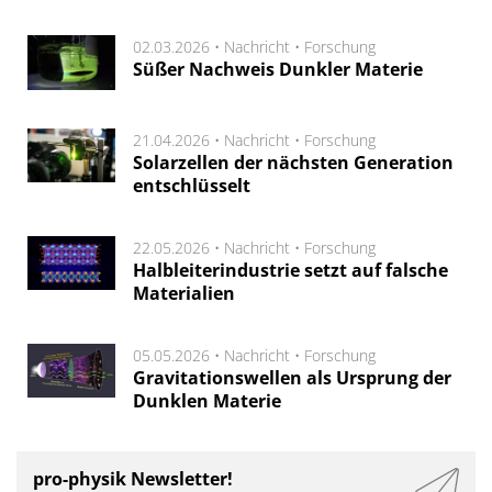
02.03.2026 •
Nachricht
•
Forschung
Süßer Nachweis Dunkler Materie
21.04.2026 •
Nachricht
•
Forschung
Solarzellen der nächsten Generation
entschlüsselt
22.05.2026 •
Nachricht
•
Forschung
Halbleiterindustrie setzt auf falsche
Materialien
05.05.2026 •
Nachricht
•
Forschung
Gravitationswellen als Ursprung der
Dunklen Materie
pro-physik Newsletter!