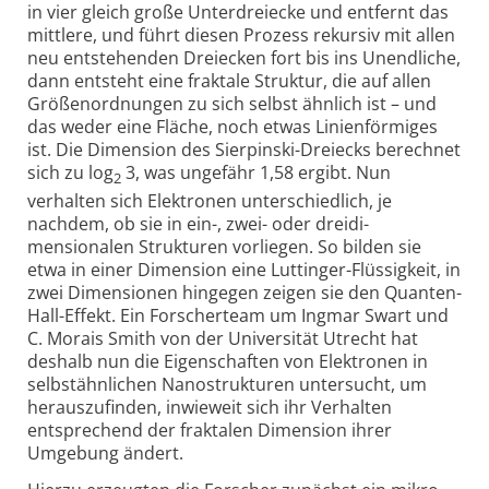
in vier gleich große Unter­dreiecke und entfernt das
mittlere, und führt diesen Prozess rekursiv mit allen
neu ent­stehenden Dreiecken fort bis ins Unendliche,
dann entsteht eine fraktale Struktur, die auf allen
Größen­ordnungen zu sich selbst ähnlich ist – und
das weder eine Fläche, noch etwas Linien­förmiges
ist. Die Dimension des Sierpinski-Dreiecks berechnet
sich zu log
3, was ungefähr 1,58 ergibt. Nun
2
verhalten sich Elektronen unter­schiedlich, je
nachdem, ob sie in ein-, zwei- oder dreidi­
mensionalen Strukturen vorliegen. So bilden sie
etwa in einer Dimension eine Luttinger-Flüssig­keit, in
zwei Dimen­sionen hingegen zeigen sie den Quanten-
Hall-Effekt. Ein Forscher­team um Ingmar Swart und
C. Morais Smith von der Univer­sität Utrecht hat
deshalb nun die Eigen­schaften von Elektronen in
selbst­ähnlichen Nano­strukturen untersucht, um
heraus­zufinden, inwieweit sich ihr Verhalten
entsprechend der fraktalen Dimen­sion ihrer
Umgebung ändert.