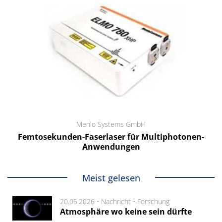
Menlo Systems GmbH
Femtosekunden-Faserlaser für Multiphotonen-
Anwendungen
Meist gelesen
20.05.2026 •
Nachricht
•
Forschung
Atmosphäre wo keine sein dürfte