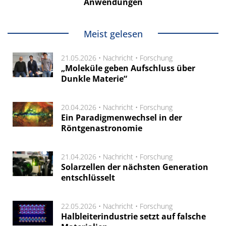
Anwendungen
Meist gelesen
21.05.2026 •
Nachricht
•
Forschung
„Moleküle geben Aufschluss über
Dunkle Materie“
20.04.2026 •
Nachricht
•
Forschung
Ein Paradigmenwechsel in der
Röntgenastronomie
21.04.2026 •
Nachricht
•
Forschung
Solarzellen der nächsten Generation
entschlüsselt
22.05.2026 •
Nachricht
•
Forschung
Halbleiterindustrie setzt auf falsche