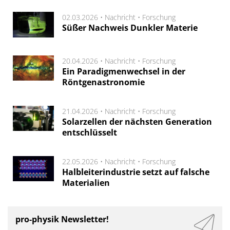
02.03.2026 •
Nachricht
•
Forschung
Süßer Nachweis Dunkler Materie
20.04.2026 •
Nachricht
•
Forschung
Ein Paradigmenwechsel in der
Röntgenastronomie
21.04.2026 •
Nachricht
•
Forschung
Solarzellen der nächsten Generation
entschlüsselt
22.05.2026 •
Nachricht
•
Forschung
Halbleiterindustrie setzt auf falsche
Materialien
pro-physik Newsletter!