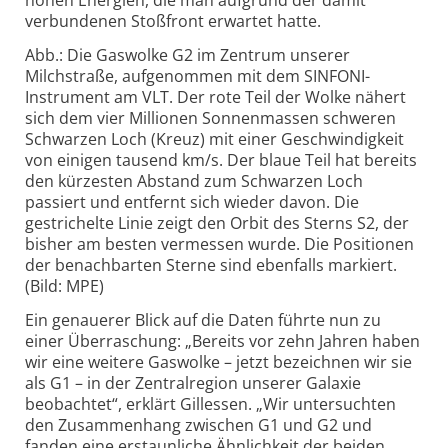
hohen Energien, die man aufgrund der damit
verbundenen Stoßfront erwartet hatte.
Abb.: Die Gaswolke G2 im Zentrum unserer
Milchstraße, aufgenommen mit dem SINFONI-
Instrument am VLT. Der rote Teil der Wolke nähert
sich dem vier Millionen Sonnenmassen schweren
Schwarzen Loch (Kreuz) mit einer Geschwindigkeit
von einigen tausend km/s. Der blaue Teil hat bereits
den kürzesten Abstand zum Schwarzen Loch
passiert und entfernt sich wieder davon. Die
gestrichelte Linie zeigt den Orbit des Sterns S2, der
bisher am besten vermessen wurde. Die Positionen
der benachbarten Sterne sind ebenfalls markiert.
(Bild: MPE)
Ein genauerer Blick auf die Daten führte nun zu
einer Überraschung: „Bereits vor zehn Jahren haben
wir eine weitere Gaswolke – jetzt bezeichnen wir sie
als G1 – in der Zentralregion unserer Galaxie
beobachtet“, erklärt Gillessen. „Wir untersuchten
den Zusammenhang zwischen G1 und G2 und
fanden eine erstaunliche Ähnlichkeit der beiden