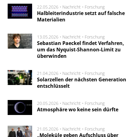
22.05.2026 •
Nachricht
•
Forschung
Halbleiterindustrie setzt auf falsche
Materialien
13.05.2026 •
Nachricht
•
Forschung
Sebastian Paeckel findet Verfahren,
um das Nyquist-Shannon-Limit zu
überwinden
21.04.2026 •
Nachricht
•
Forschung
Solarzellen der nächsten Generation
entschlüsselt
20.05.2026 •
Nachricht
•
Forschung
Atmosphäre wo keine sein dürfte
21.05.2026 •
Nachricht
•
Forschung
„Moleküle geben Aufschluss über