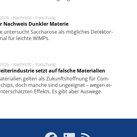
.2026 •
Nachricht
•
Forschung
r Nachweis Dunkler Materie
e unter­sucht Saccha­ro­se als mög­li­ches De­tek­tor­
­rial für leich­te WIMPs.
.2026 •
Nachricht
•
Forschung
eiterindustrie setzt auf falsche Materialien
te­ri­a­li­en gel­ten als Zu­kunfts­hoff­nung für Com­
r­chips, doch man­che sind un­ge­eig­net – we­gen ei­
n­ter­schätz­ten Ef­fekts. Es gibt aber Aus­we­ge.