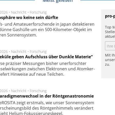
Meist gelesen
.2026 •
Nachricht
•
Forschung
pro-
sphäre wo keine sein dürfte
s- und Ama­teuer­for­schen­de in Japan de­tek­tie­ren
Top M
dün­ne Gas­hül­le um ein 500-Kilo­meter-Objekt im
Stell
­ren Son­nen­sys­tem.
aktue
.2026 •
Nachricht
•
Forschung
Mit I
eküle geben Aufschluss über Dunkle Materie“
unse
se prä­zi­ser Mes­sung­en bis­her un­er­for­schter
zu.
sel­wir­kung­en zwi­schen Elek­tro­nen und Atom­ker­
ie­fert Hin­wei­se auf neue Teil­chen.
.2026 •
Nachricht
•
Forschung
Paradigmenwechsel in der Röntgenastronomie
ROSITA zeigt erst­mals, wie unser Son­nen­sys­tem
r­schei­nungs­bild des Rönt­gen­him­mels ver­än­dert
ieht Helium-Fokus­sie­rungs­ke­gel.