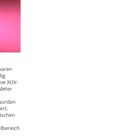
baren
lig
ive XUV-
 Meter
 wurden
ert.
ischen
l­bereich