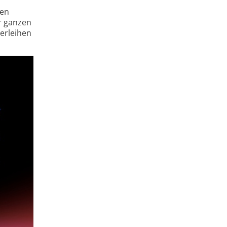
ten
er ganzen
erleihen