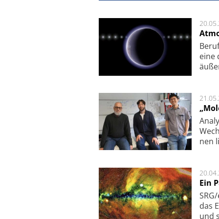
20.05
Atmo
Beruf
eine 
äu­ße
21.05
„Mol
Analy
Wech­
nen l
20.04
Ein 
SRG/e
das E
und s