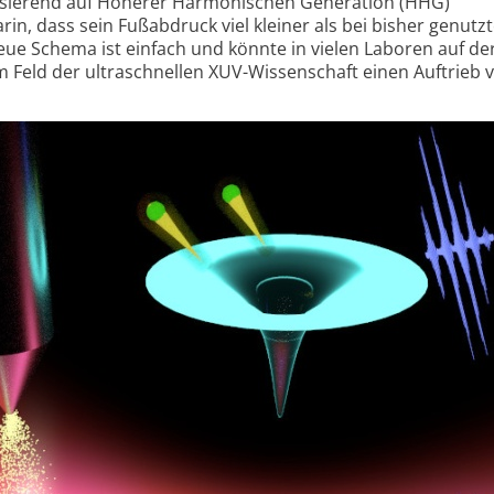
 basierend auf Höherer Harmo­nischen Generation (HHG)
arin, dass sein Fuß­abdruck viel kleiner als bei bisher genutz
neue Schema ist einfach und könnte in vielen Laboren auf d
Feld der ultra­schnellen XUV-Wissenschaft einen Auftrieb v