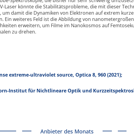
be-Spektro­skopie, die bisher nur sehr schwierig umzusetz
Laser könnte die Stabilitäts­probleme, die mit dieser Tech
, um damit die Dynamiken von Elektronen auf extrem kurz
. Ein weiteres Feld ist die Abbildung von nanometer­großen
chkeiten erweitern, um Filme im Nano­kosmos auf Femto­se
kalen zu drehen.
se extreme-ultraviolet source, Optica
8
, 960 (2021);
n-Institut für Nichtlineare Optik und Kurzzeitspektro
Anbieter des Monats