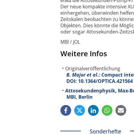
etwa die Atto­sekunden-Pump-Pro
Der neue kompakte intensive XUV-
einhergehen, überwinden helfen
Zeitskalen beobachten zu können
Objekten. Dies könnte die Mögli
oder sogar Atto­sekunden-Zeitzs
MBI / JOL
Weitere Infos
Originalveröffentlichung
B. Major et al.:
Compact inten
DOI: 10.1364/OPTICA.421564
Attosekundenphysik, Max-Bor
MBI, Berlin
Sonderhefte