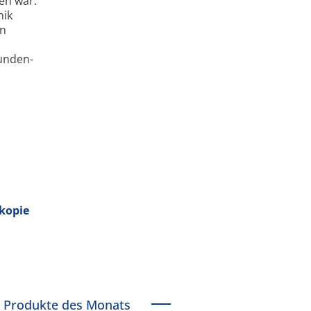
en war.
nik
en
kunden-
skopie
Produkte des Monats