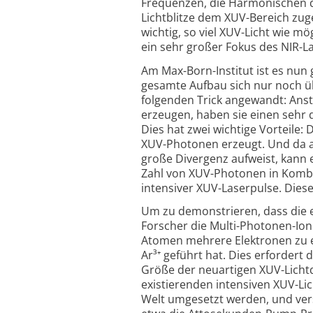
Frequenzen, die Harmonischen d
Lichtblitze dem XUV-Bereich zug
wichtig, so viel XUV-Licht wie mö
ein sehr großer Fokus des NIR-La
Am Max-Born-Institut ist es nun
gesamte Aufbau sich nur noch üb
folgenden Trick angewandt: Anst
erzeugen, haben sie einen sehr d
Dies hat zwei wichtige Vorteile: D
XUV-Photonen erzeugt. Und da a
große Divergenz aufweist, kann e
Zahl von XUV-Photonen in Kombi­
inten­siver XUV-Laserpulse. Die
Um zu demonstrieren, dass die er
Forscher die Multi-Photonen-Ion
Atomen mehrere Elektronen zu 
Ar³⁺ geführt hat. Dies erfordert
Größe der neuartigen XUV-Lichtque
existierenden intensiven XUV-Li
Welt umgesetzt werden, und vers