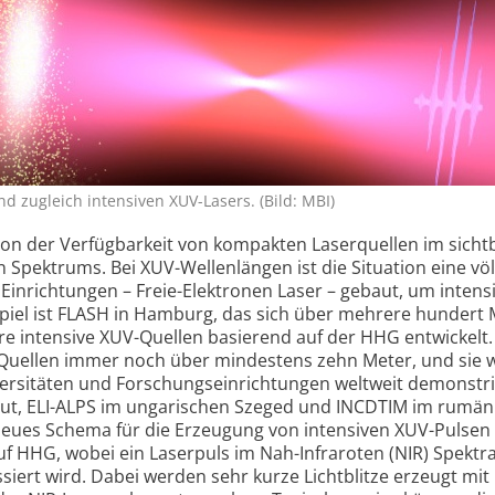
nd zugleich intensiven XUV-Lasers. (Bild: MBI)
von der Verfügbarkeit von kompakten Laserquellen im sicht
 Spektrums. Bei XUV-Wellen­längen ist die Situation eine völ
inrich­tungen – Freie-Elektronen Laser – gebaut, um intens
ispiel ist FLASH in Hamburg, das sich über mehrere hundert
ere intensive XUV-Quellen basierend auf der HHG entwickelt.
e Quellen immer noch über mindestens zehn Meter, und sie
ersitäten und Forschungs­einrichtungen weltweit demonstri
ut, ELI-ALPS im unga­rischen Szeged und INCDTIM im rumän
neues Schema für die Erzeugung von intensiven XUV-Pulsen
auf HHG, wobei ein Laserpuls im Nah-Infraroten (NIR) Spektra
iert wird. Dabei werden sehr kurze Lichtblitze erzeugt mit