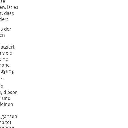
ese
n, ist es
t, dass
dert.
ss der
den
atziert.
 viele
eine
 hohe
zeugung
t.
ie
e, diesen
⁺ und
kleinen
r ganzen
haltet