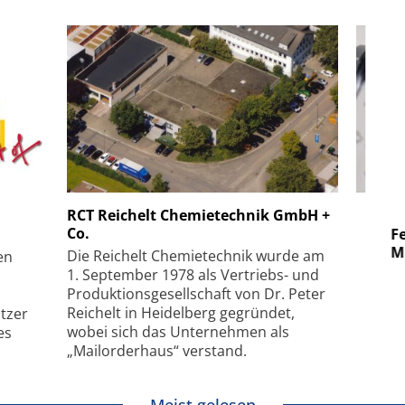
 GmbH
SmarAct GmbH
RCT Reichelt Chemietechnik GmbH +
Co.
uper-
Elektronenmikroskopie auf
Fem
hanismus
kleinstem Raum
Mu
Die Reichelt Chemietechnik wurde am
en
1. September 1978 als Vertriebs- und
Produktionsgesellschaft von Dr. Peter
Reichelt in Heidelberg gegründet,
tzer
wobei sich das Unternehmen als
es
„Mailorderhaus“ verstand.