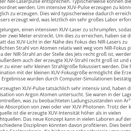
er NIR-Laserpulse entsprechen. Typischer­weise können di
eordnet werden. Um intensive XUV-Pulse erzeugen zu könne
glich zu erzeugen. Dies wird typischer­weise dadurch erreich
sers erzeugt wird, was letztlich ein sehr großes Labor erfor
 gelungen, einen intensiven XUV-Laser zu schrumpfen, soda
er zwei Meter erstreckt. Um dies zu erreichen, haben sie 
att das XUV-Licht in der Nähe des Fokus des NIR-Lasers zu
ichten Strahl von Atomen relativ weit weg vom NIR-Fokus pl
a der NIR-Strahl an der Stelle des Jets recht groß ist, werden
ußerdem auch der erzeugte XUV-Strahl recht groß ist und 
r zu einer sehr kleinen Strahl­größe fokussiert werden. Die
nation mit der kleinen XUV-Fokus­größe ermöglicht die Er
se Ergebnisse wurden durch Computer-Simu­lationen bestätig
zeugten XUV-Pulse tatsäch­lich sehr intensiv sind, haben d
isa­tion von Argon Atomen untersucht. Sie waren in der Lag
entreißen, was zu beobachteten Ladungszuständen von Ar²
 die Absorption von zwei oder vier XUV-Photonen. Trotz der 
lle ist die erzeugte XUV-Inten­sität höher als in vielen
cht­quellen. Das neue Konzept kann in vielen Laboren auf de
chiedene Diszi­plinen könnten davon profitieren. Dies bein