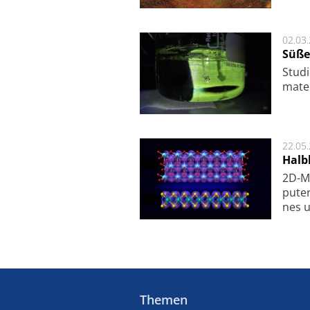
02.03
Süße
Studi
ma­te
22.05
Halbl
2D-Ma
pu­te
nes u
Themen