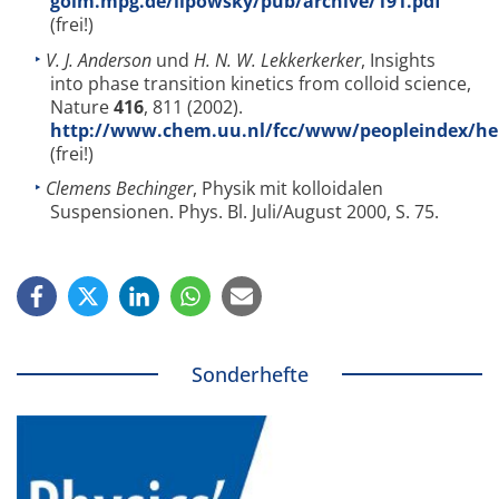
golm.mpg.de/lipowsky/pub/archive/191.pdf
(frei!)
V. J. Anderson
und
H. N. W. Lekkerkerker
, Insights
into phase transition kinetics from colloid science,
Nature
416
, 811 (2002).
http://www.chem.uu.nl/fcc/www/peopleindex/he
(frei!)
Clemens Bechinger
, Physik mit kolloidalen
Suspensionen. Phys. Bl. Juli/August 2000, S. 75.
Sonderhefte