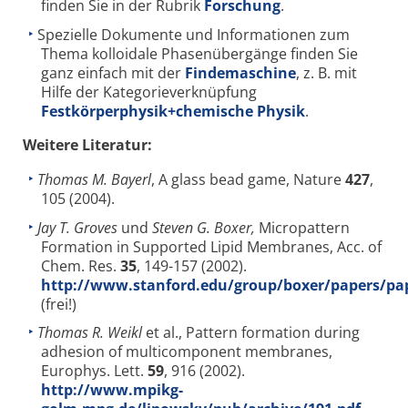
finden Sie in der Rubrik
Forschung
.
Spezielle Dokumente und Informationen zum
Thema kolloidale Phasenübergänge finden Sie
ganz einfach mit der
Findemaschine
, z. B. mit
Hilfe der Kategorieverknüpfung
Festkörperphysik+chemische Physik
.
Weitere Literatur:
Thomas M. Bayerl
, A glass bead game, Nature
427
,
105 (2004).
Jay T. Groves
und
Steven G. Boxer,
Micropattern
Formation in Supported Lipid Membranes, Acc. of
Chem. Res.
35
, 149-157 (2002).
http://www.stanford.edu/group/boxer/papers/pa
(frei!)
Thomas R. Weikl
et al., Pattern formation during
adhesion of multicomponent membranes,
Europhys. Lett.
59
, 916 (2002).
http://www.mpikg-