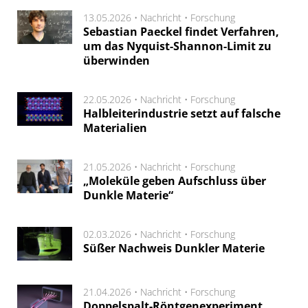
13.05.2026 •
Nachricht
•
Forschung
Sebastian Paeckel findet Verfahren,
um das Nyquist-Shannon-Limit zu
überwinden
22.05.2026 •
Nachricht
•
Forschung
Halbleiterindustrie setzt auf falsche
Materialien
21.05.2026 •
Nachricht
•
Forschung
„Moleküle geben Aufschluss über
Dunkle Materie“
02.03.2026 •
Nachricht
•
Forschung
Süßer Nachweis Dunkler Materie
21.04.2026 •
Nachricht
•
Forschung
Doppelspalt-Röntgenexperiment