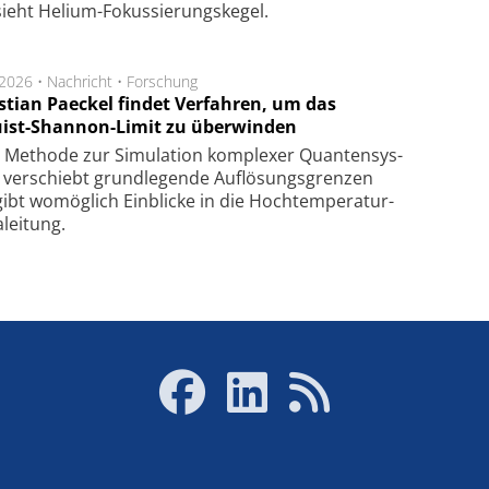
ieht Helium-Fokus­sie­rungs­ke­gel.
.2026 •
Nachricht
•
Forschung
stian Paeckel findet Verfahren, um das
ist-Shannon-Limit zu überwinden
Methode zur Simu­la­tion kom­ple­xer Quan­ten­sys­
 ver­schiebt grund­le­gen­de Auf­lösungs­gren­zen
ibt wo­mög­lich Ein­blicke in die Hoch­tempe­ra­tur­
lei­tung.