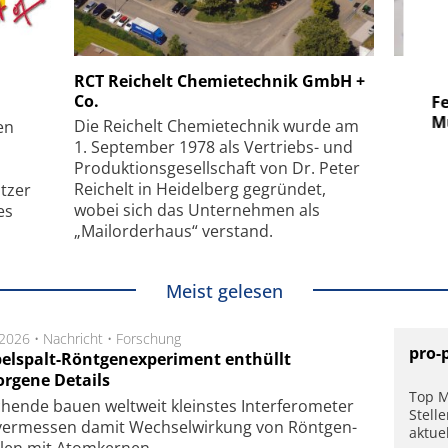
 GmbH
SmarAct GmbH
RCT Reichelt Chemietechnik GmbH +
Co.
uper-
Elektronenmikroskopie auf
Fem
hanismus
kleinstem Raum
Mu
Die Reichelt Chemietechnik wurde am
en
1. September 1978 als Vertriebs- und
Produktionsgesellschaft von Dr. Peter
Reichelt in Heidelberg gegründet,
tzer
wobei sich das Unternehmen als
es
„Mailorderhaus“ verstand.
Meist gelesen
.2026 •
Nachricht
•
Forschung
pro-
elspalt-Röntgenexperiment enthüllt
orgene Details
Top M
hen­de bau­en welt­weit kleins­tes In­ter­fe­ro­me­ter
Stell
er­mes­sen da­mit Wech­sel­wir­kung von Rönt­gen­
aktue
­len mit Atom­ker­nen.