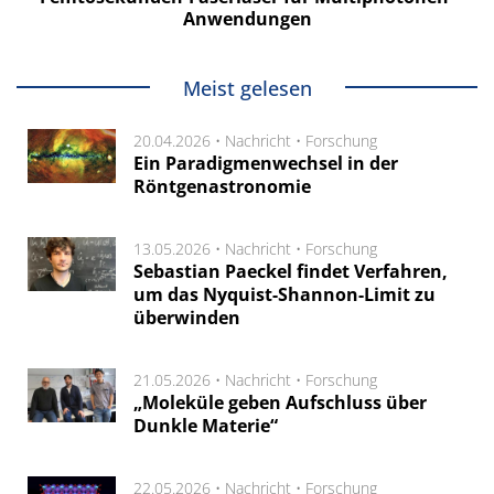
Anwendungen
Meist gelesen
20.04.2026 •
Nachricht
•
Forschung
Ein Paradigmenwechsel in der
Röntgenastronomie
13.05.2026 •
Nachricht
•
Forschung
Sebastian Paeckel findet Verfahren,
um das Nyquist-Shannon-Limit zu
überwinden
21.05.2026 •
Nachricht
•
Forschung
„Moleküle geben Aufschluss über
Dunkle Materie“
22.05.2026 •
Nachricht
•
Forschung