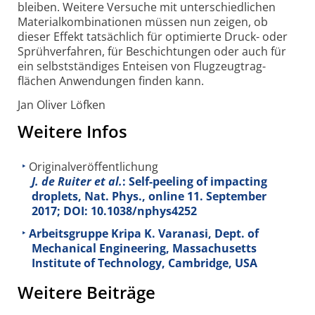
bleiben. Weitere Versuche mit unter­schied­lichen
Material­kombi­na­tionen müssen nun zeigen, ob
dieser Effekt tat­säch­lich für opti­mierte Druck- oder
Sprüh­ver­fahren, für Beschich­tungen oder auch für
ein selbst­stän­diges Ent­eisen von Flug­zeug­trag­
flächen Anwen­dungen finden kann.
Jan Oliver Löfken
Weitere Infos
Originalveröffentlichung
J. de Ruiter et al.
: Self-peeling of impacting
droplets, Nat. Phys., online 11. September
2017; DOI: 10.1038/nphys4252
Arbeitsgruppe Kripa K. Varanasi, Dept. of
Mechanical Engineering, Massachusetts
Institute of Technology, Cambridge, USA
Weitere Beiträge