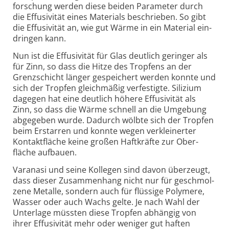
forschung werden diese beiden Para­meter durch
die Effusi­vität eines Materials beschrieben. So gibt
die Effusi­vität an, wie gut Wärme in ein Material ein­
dringen kann.
Nun ist die Effusivität für Glas deutlich geringer als
für Zinn, so dass die Hitze des Tropfens an der
Grenz­schicht länger gespei­chert werden konnte und
sich der Tropfen gleich­mäßig ver­festigte. Silizium
dagegen hat eine deut­lich höhere Effusi­vität als
Zinn, so dass die Wärme schnell an die Um­ge­bung
abge­geben wurde. Dadurch wölbte sich der Tropfen
beim Erstarren und konnte wegen ver­klei­nerter
Kontakt­fläche keine großen Haft­kräfte zur Ober­
fläche auf­bauen.
Varanasi und seine Kollegen sind davon überzeugt,
dass dieser Zusammen­hang nicht nur für geschmol­
zene Metalle, sondern auch für flüssige Poly­mere,
Wasser oder auch Wachs gelte. Je nach Wahl der
Unter­lage müssten diese Tropfen abhängig von
ihrer Effusi­vität mehr oder weniger gut haften