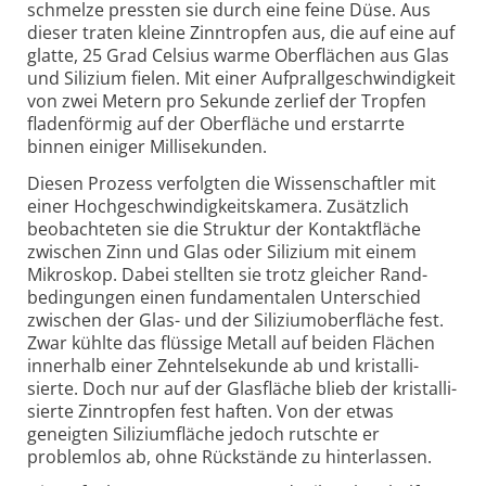
schmelze pressten sie durch eine feine Düse. Aus
dieser traten kleine Zinn­tropfen aus, die auf eine auf
glatte, 25 Grad Celsius warme Ober­flächen aus Glas
und Silizium fielen. Mit einer Aufprall­geschwin­dig­keit
von zwei Metern pro Sekunde zerlief der Tropfen
fladen­förmig auf der Ober­fläche und erstarrte
binnen einiger Milli­sekunden.
Diesen Prozess verfolgten die Wissenschaftler mit
einer Hochge­schwin­dig­keits­kamera. Zusätz­lich
beob­ach­teten sie die Struktur der Kontakt­fläche
zwischen Zinn und Glas oder Silizium mit einem
Mikro­skop. Dabei stellten sie trotz gleicher Rand­
bedin­gungen einen funda­men­talen Unter­schied
zwischen der Glas- und der Silizium­ober­fläche fest.
Zwar kühlte das flüs­sige Metall auf beiden Flächen
inner­halb einer Zehntel­sekunde ab und kristal­li­
sierte. Doch nur auf der Glas­fläche blieb der kristal­li­
sierte Zinn­tropfen fest haften. Von der etwas
geneigten Silizium­fläche jedoch rutschte er
problem­los ab, ohne Rück­stände zu hinter­lassen.