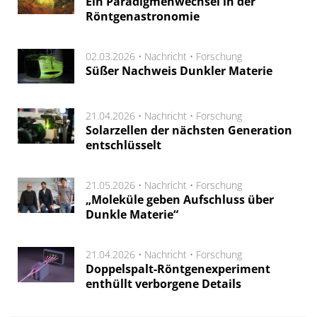
Ein Paradigmenwechsel in der
Röntgenastronomie
02.03.2026 •
Nachricht
•
Forschung
Süßer Nachweis Dunkler Materie
21.04.2026 •
Nachricht
•
Forschung
Solarzellen der nächsten Generation
entschlüsselt
21.05.2026 •
Nachricht
•
Forschung
„Moleküle geben Aufschluss über
Dunkle Materie“
21.04.2026 •
Nachricht
•
Forschung
Doppelspalt-Röntgenexperiment
enthüllt verborgene Details