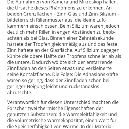
Die Aufnahmen von Kamera und Mikroskop halfen,
die Ursache dieses Phänomens zu erkennen. An
beiden Grenz­flächen – Zinn-
Glas und Zinn-
Silizium –
bildeten sich Rillen­muster aus, die kleine Luft­
kammern ein­schlossen. Beim Silizium waren jedoch
deut­lich mehr Rillen in engen Abständen zu beob­
achten als bei Glas. Binnen einer Zehntel­sekunde
härtete der Tropfen gleich­mäßig aus und das feste
Zinn haftete an der Glasfläche. Auf Silizium dagegen
kühlte die obere Hälfte des Tropfens schneller ab als
die untere. Dadurch wölbte sich der erstar­rende
Zinn­fladen an den Seiten etwas und ver­klei­nerte
seine Kontakt­fläche. Die Folge: Die Adhäsions­kräfte
waren so gering, dass der Zinn­fladen schon bei
geringer Neigung leicht und rück­stands­los
abrutschte.
Verantwortlich für diesen Unterschied machten die
Forscher zwei thermische Eigen­schaften der
genutzten Sub­stanzen: die Wärme­leit­fähig­keit und
die volu­metrische Wärme­kapa­zität, einen Wert für
die Speicher­fähig­keit von Wärme. In der Material­