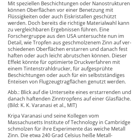
Mit speziellen Beschichtungen oder Nanostrukturen
können Ober­flächen vor einer Benetzung mit
Flüssig­keiten oder auch Eis­kristallen geschützt
werden. Doch bereits die richtige Material­wahl kann
zu ver­gleich­baren Ergeb­nissen führen. Eine
Forscher­gruppe aus den USA unter­suchte nun im
Detail, wie Tropfen aus geschmol­zenem Zinn auf ver­
schie­denen Ober­flächen erstarren und danach fest
haften oder auch leicht abrut­schen können. Dieser
Effekt könnte für opti­mierte Druck­ver­fahren mit
einem Tinten­strahl­drucker, für auf­ge­sprühte
Beschich­tungen oder auch für ein selbst­ständiges
Ent­eisen von Flug­zeug­trag­flächen genutzt werden.
Abb.: Blick auf die Unterseite eines erstar­renden und
danach haften­den Zinn­tropfens auf einer Glas­fläche.
(Bild: K. K. Varanasi et al., MIT)
Kripa Varanasi und seine Kollegen vom
Massachusetts Institute of Techno­logy in Cambridge
schmolzen für ihre Experi­mente das weiche Metall
Zinn. Die etwa 240 Grad Celsius heiße Metall­