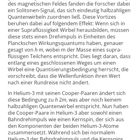
des magne­tischen Feldes fanden die Forscher dabei
ein Soli­tonen-Signal, das sich eindeutig halb­zahligen
Quanten­wirbeln zuordnen ließ. Diese Vortizes
beruhen dabei auf fol­gendem Effekt: Wenn sich in
einer Supra­flüssig­keit Wirbel heraus­bilden, müssen
diese stets einen Dreh­impuls in Einheiten des
Planck­schen Wirkungs­quantums haben, genauer
gesagt von
h
m
, wobei m der Masse eines supra­
flüssigen Teilchens entspricht. Dies liegt daran, dass
entlang eines geschlos­senen Weges um einen
Wirbel eine Quan­tisierungs­bedingung herrscht, die
vorschreibt, dass die Wellen­funktion ihren Wert
nach einer Rund­reise nicht ändert.
In Helium-3 mit seinen Cooper-Paaren ändert sich
diese Bedingung zu
h
2
m
, was aber noch keinem
halb­zahligen Quanten­wirbel entspricht. Nun haben
die Cooper-Paare in Helium-3 aber sowohl einen
Bahn­dreh­impuls wie einen Kernspin, der sich aus
den Komponenten der beiden Helium-3-Atome
zusammen­setzt. Während sich bei normalem
Helium-3 der Bahn­dreh­impuls und die Kernspins