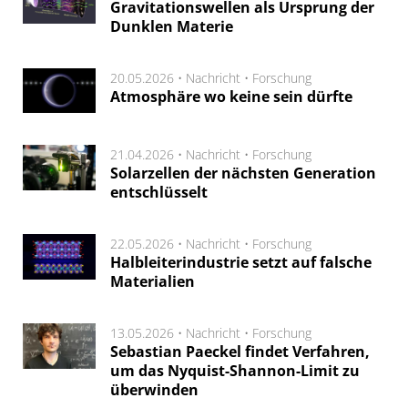
Gravitationswellen als Ursprung der
Dunklen Materie
20.05.2026 •
Nachricht
•
Forschung
Atmosphäre wo keine sein dürfte
21.04.2026 •
Nachricht
•
Forschung
Solarzellen der nächsten Generation
entschlüsselt
22.05.2026 •
Nachricht
•
Forschung
Halbleiterindustrie setzt auf falsche
Materialien
13.05.2026 •
Nachricht
•
Forschung
Sebastian Paeckel findet Verfahren,
um das Nyquist-Shannon-Limit zu
überwinden