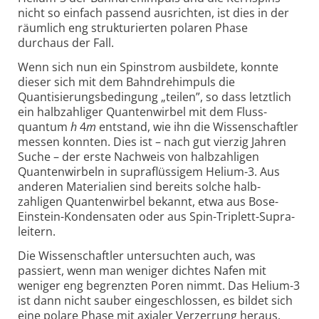
nicht so einfach passend aus­richten, ist dies in der
räum­lich eng struk­turierten polaren Phase
durchaus der Fall.
Wenn sich nun ein Spin­strom aus­bildete, konnte
dieser sich mit dem Bahn­dreh­impuls die
Quantisierungs­bedingung „teilen”, so dass letzt­lich
ein halb­zahliger Quanten­wirbel mit dem Fluss­
quantum
h
4
m
entstand, wie ihn die Wissen­schaftler
messen konnten. Dies ist – nach gut vierzig Jahren
Suche – der erste Nachweis von halb­zahligen
Quanten­wirbeln in supra­flüssigem Helium-3. Aus
anderen Materia­lien sind bereits solche halb­
zahligen Quanten­wirbel bekannt, etwa aus Bose-
Einstein-Konden­saten oder aus Spin-Triplett-Supra­
leitern.
Die Wissen­schaftler unter­suchten auch, was
passiert, wenn man weniger dichtes Nafen mit
weniger eng begrenzten Poren nimmt. Das Helium-3
ist dann nicht sauber einge­schlossen, es bildet sich
eine polare Phase mit axialer Verzer­rung heraus.