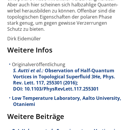
Aber auch hier scheinen sich halb­zahlige Quanten­
wirbel heraus­bilden zu können. Offenbar sind die
topo­logischen Eigen­schaften der polaren Phase
stark genug, um gegen gewisse Verzer­rungen
Schutz zu bieten.
Dirk Eidemüller
Weitere Infos
Originalveröffentlichung
S. Autti et al.:
Observation of Half-Quantum
Vortices in Topological Superfluid 3He, Phys.
Rev. Lett.
117
, 255301 (2016);
DOI: 10.1103/PhysRevLett.117.255301
Low Temperature Laboratory, Aalto University,
Otaniemi
Weitere Beiträge