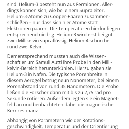
sind. Helium-3 besteht nun aus Fermionen. Aller­
dings können sich, wie bei einem Supra­leiter,
Helium-3-Atome zu Cooper-Paaren zusammen­
schließen – nur dass sich hier Atome statt
Elektronen paaren. Die Tempe­raturen hierfür liegen
entsprechend niedrig: Helium-3 wird erst bei gut
zwei Milli­kelvin supra­flüssig, Helium-4 schon bei
rund zwei Kelvin.
Dement­sprechend mussten auch die Wissen­
schaftler um Samuli Autti ihre Probe in den Milli­
kelvin-Bereich herunter­kühlen. Hierzu gaben sie
Helium-3 in Nafen. Die typische Poren­breite in
diesem Aerogel betrug neun Nanometer, bei einem
Poren­abstand von rund 35 Nano­metern. Die Probe
ließen die Forscher dann mit bis zu 2,75 rad pro
Sekunde rotieren. Außerdem legten sie ein Magnet­
feld an und beobach­teten dabei die magne­tische
Kern­resonanz.
Abhängig von Para­metern wie der Rotations­
geschwindig­keit, Temperatur und der Orien­tierung