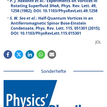
P. J. Hakonen et al.:
Experiments on Vortices in
Rotating Superfluid 3HeA, Phys. Rev. Lett.
49
,
1258 (1982); DOI: 10.1103/PhysRevLett.49.1258
S. W. Seo et al.:
Half-Quantum Vortices in an
Antiferromagnetic Spinor Bose-Einstein
Condensate, Phys. Rev. Lett.
115
, 051301 (2015);
DOI: 10.1103/PhysRevLett.115.015301
JOL
Sonderhefte