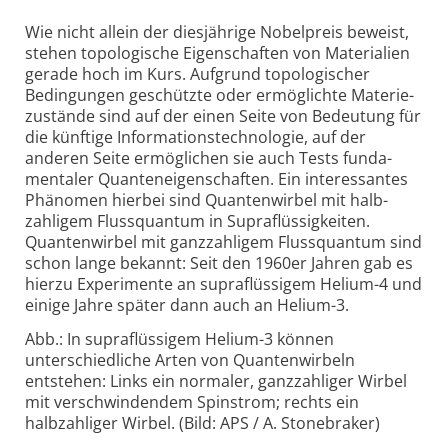
Wie nicht allein der dies­jährige Nobelpreis beweist,
stehen topo­logische Eigen­schaften von Materia­lien
gerade hoch im Kurs. Aufgrund topo­logischer
Bedingungen geschützte oder ermög­lichte Materie­
zustände sind auf der einen Seite von Bedeutung für
die künftige Informations­technologie, auf der
anderen Seite ermög­lichen sie auch Tests funda­
mentaler Quanten­eigen­schaften. Ein interes­santes
Phänomen hierbei sind Quanten­wirbel mit halb­
zahligem Fluss­quantum in Supra­flüssig­keiten.
Quanten­wirbel mit ganz­zahligem Fluss­quantum sind
schon lange bekannt: Seit den 1960er Jahren gab es
hierzu Experimente an supra­flüssigem Helium-4 und
einige Jahre später dann auch an Helium-3.
Abb.: In supraflüssigem Helium-3 können
unterschiedliche Arten von Quantenwirbeln
entstehen: Links ein normaler, ganzzahliger Wirbel
mit verschwindendem Spinstrom; rechts ein
halbzahliger Wirbel. (Bild: APS / A. Stonebraker)