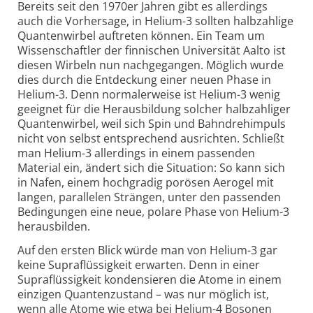
Bereits seit den 1970er Jahren gibt es aller­dings
auch die Vorher­sage, in Helium-3 sollten halb­zahlige
Quanten­wirbel auf­treten können. Ein Team um
Wissen­schaftler der finnischen Univer­sität Aalto ist
diesen Wirbeln nun nach­gegangen. Möglich wurde
dies durch die Entdeckung einer neuen Phase in
Helium-3. Denn normaler­weise ist Helium-3 wenig
geeignet für die Heraus­bildung solcher halb­zahliger
Quanten­wirbel, weil sich Spin und Bahn­drehimpuls
nicht von selbst entsprechend ausrichten. Schließt
man Helium-3 aller­dings in einem passenden
Material ein, ändert sich die Situation: So kann sich
in Nafen, einem hoch­gradig porösen Aero­gel mit
langen, paral­lelen Strängen, unter den passenden
Bedingungen eine neue, polare Phase von Helium-3
herausbilden.
Auf den ersten Blick würde man von Helium-3 gar
keine Supra­flüssig­keit erwarten. Denn in einer
Supra­flüssig­keit konden­sieren die Atome in einem
einzigen Quanten­zustand – was nur möglich ist,
wenn alle Atome wie etwa bei Helium-4 Bosonen