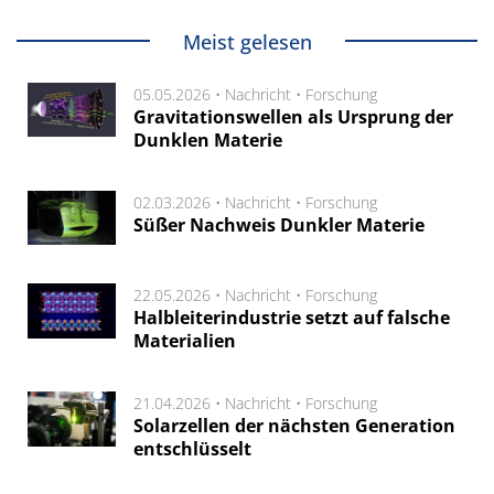
Meist gelesen
05.05.2026 •
Nachricht
•
Forschung
Gravitationswellen als Ursprung der
Dunklen Materie
02.03.2026 •
Nachricht
•
Forschung
Süßer Nachweis Dunkler Materie
22.05.2026 •
Nachricht
•
Forschung
Halbleiterindustrie setzt auf falsche
Materialien
21.04.2026 •
Nachricht
•
Forschung
Solarzellen der nächsten Generation
entschlüsselt