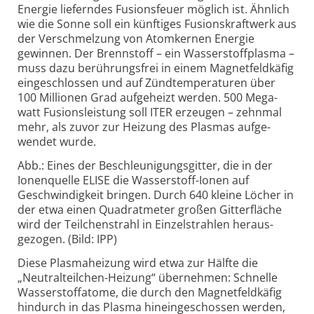
Energie lieferndes Fusions­feuer möglich ist. Ähnlich
wie die Sonne soll ein künftiges Fusions­kraftwerk aus
der Ver­schmel­zung von Atom­kernen Energie
gewinnen. Der Brenn­stoff – ein Wasser­stoff­plasma –
muss dazu be­rührungs­frei in einem Magnet­feld­käfig
einge­schlossen und auf Zünd­tempe­raturen über
100 Millionen Grad aufgeheizt werden. 500 Mega­
watt Fusions­leistung soll ITER erzeugen – zehnmal
mehr, als zuvor zur Heizung des Plasmas aufge­
wendet wurde.
Abb.: Eines der Be­schleu­nigungs­gitter, die in der
Ionen­quelle ELISE die Wasser­stoff-Ionen auf
Geschwin­dig­keit bringen. Durch 640 kleine Löcher in
der etwa einen Quadrat­meter großen Gitter­fläche
wird der Teilchen­strahl in Einzel­strahlen heraus­
gezogen. (Bild: IPP)
Diese Plasma­heizung wird etwa zur Hälfte die
„Neutral­teil­chen-Heizung“ übernehmen: Schnelle
Wasser­stoffatome, die durch den Magnet­feld­käfig
hindurch in das Plasma hinein­geschossen werden,