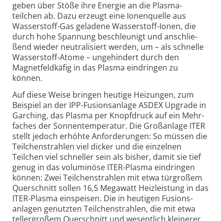
geben über Stöße ihre Energie an die Plasma­
teilchen ab. Dazu erzeugt eine Ionen­quelle aus
Wasser­stoff-Gas geladene Wasser­stoff-Ionen, die
durch hohe Spannung beschleunigt und anschlie­
ßend wieder neutralisiert werden, um – als schnelle
Wasser­stoff-Atome – unge­hindert durch den
Magnet­feldkäfig in das Plasma eindringen zu
können.
Auf diese Weise bringen heutige Heizungen, zum
Beispiel an der IPP-Fusions­anlage ASDEX Upgrade in
Garching, das Plasma per Knopf­druck auf ein Mehr­
faches der Sonnen­temperatur. Die Großanlage ITER
stellt jedoch erhöhte Anfor­derungen: So müssen die
Teilchen­strahlen viel dicker und die einzelnen
Teilchen viel schneller sein als bisher, damit sie tief
genug in das volu­minöse ITER-Plasma ein­dringen
können: Zwei Teilchen­strahlen mit etwa tür­großem
Quer­schnitt sollen 16,5 Megawatt Heiz­leistung in das
ITER-Plasma einspeisen. Die in heutigen Fusions­
anlagen genutzten Teilchen­strahlen, die mit etwa
teller­großem Quer­schnitt und wesent­lich kleinerer