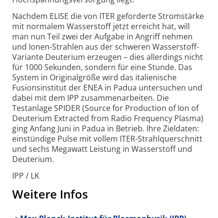
Nachdem ELISE die von ITER geforderte Strom­stärke
mit normalem Wasser­stoff jetzt erreicht hat, will
man nun Teil zwei der Aufgabe in Angriff nehmen
und Ionen-Strahlen aus der schweren Wasser­stoff-
Variante Deuterium erzeugen – dies allerdings nicht
für 1000 Sekunden, sondern für eine Stunde. Das
System in Original­größe wird das italienische
Fusions­institut der ENEA in Padua unter­suchen und
dabei mit dem IPP zusammen­arbeiten. Die
Testanlage SPIDER (Source for Production of Ion of
Deuterium Extracted from Radio Frequency Plasma)
ging Anfang Juni in Padua in Betrieb. Ihre Ziel­daten:
einstündige Pulse mit vollem ITER-Strahlquerschnitt
und sechs Megawatt Leistung in Wasser­stoff und
Deuterium.
IPP / LK
Weitere Infos