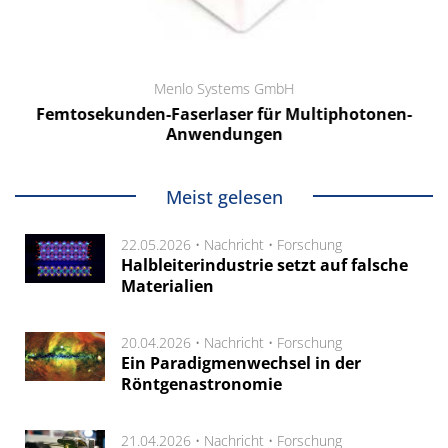
Menlo Systems GmbH
Femtosekunden-Faserlaser für Multiphotonen-
Anwendungen
Meist gelesen
22.05.2026 •
Nachricht
•
Forschung
Halbleiterindustrie setzt auf falsche
Materialien
20.04.2026 •
Nachricht
•
Forschung
Ein Paradigmenwechsel in der
Röntgenastronomie
21.04.2026 •
Nachricht
•
Forschung