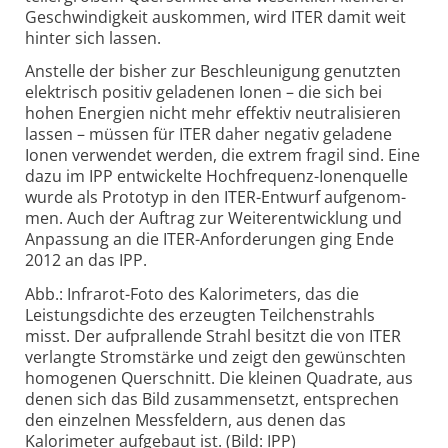
Geschwin­digkeit auskommen, wird ITER damit weit
hinter sich lassen.
Anstelle der bisher zur Beschleu­nigung genutzten
elektrisch positiv geladenen Ionen – die sich bei
hohen Energien nicht mehr effektiv neutra­lisieren
lassen – müssen für ITER daher negativ geladene
Ionen verwendet werden, die extrem fragil sind. Eine
dazu im IPP entwickelte Hoch­frequenz-Ionen­quelle
wurde als Prototyp in den ITER-Entwurf auf­genom­
men. Auch der Auftrag zur Weiter­ent­wicklung und
An­pas­sung an die ITER-Anfor­de­run­gen ging Ende
2012 an das IPP.
Abb.: Infrarot-Foto des Kalorimeters, das die
Leistungsdichte des erzeugten Teilchenstrahls
misst. Der aufprallende Strahl besitzt die von ITER
verlangte Stromstärke und zeigt den gewünschten
homogenen Querschnitt. Die kleinen Quadrate, aus
denen sich das Bild zusammensetzt, entsprechen
den einzelnen Messfeldern, aus denen das
Kalorimeter aufgebaut ist. (Bild: IPP)