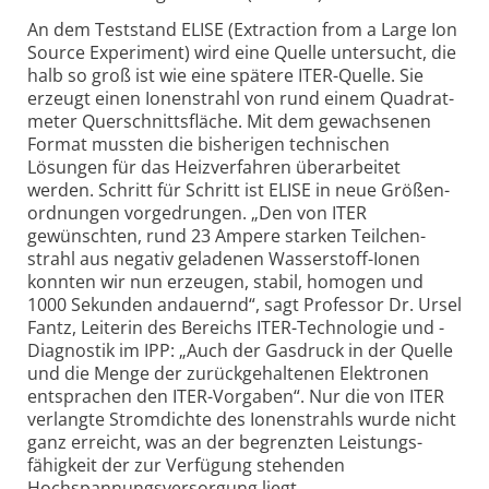
An dem Teststand ELISE (Extraction from a Large Ion
Source Experiment) wird eine Quelle untersucht, die
halb so groß ist wie eine spätere ITER-Quelle. Sie
erzeugt einen Ionen­strahl von rund einem Quadrat­
meter Querschnitts­fläche. Mit dem gewachsenen
Format mussten die bisherigen technischen
Lösungen für das Heiz­verfahren überarbeitet
werden. Schritt für Schritt ist ELISE in neue Größen­
ordnungen vorgedrungen. „Den von ITER
gewünschten, rund 23 Ampere starken Teilchen­
strahl aus negativ geladenen Wasser­stoff-Ionen
konnten wir nun erzeugen, stabil, homogen und
1000 Sekunden andauernd“, sagt Professor Dr. Ursel
Fantz, Leiterin des Bereichs ITER-Technologie und -
Diagnostik im IPP: „Auch der Gas­druck in der Quelle
und die Menge der zurück­gehaltenen Elektronen
entsprachen den ITER-Vorgaben“. Nur die von ITER
verlangte Stromdichte des Ionen­strahls wurde nicht
ganz erreicht, was an der begrenzten Leistungs­
fähigkeit der zur Verfügung stehenden
Hochspannungs­versorgung liegt.