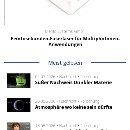
Menlo Systems GmbH
Femtosekunden-Faserlaser für Multiphotonen-
Anwendungen
Meist gelesen
02.03.2026 •
Nachricht
•
Forschung
Süßer Nachweis Dunkler Materie
20.05.2026 •
Nachricht
•
Forschung
Atmosphäre wo keine sein dürfte
13.05.2026 •
Nachricht
•
Forschung