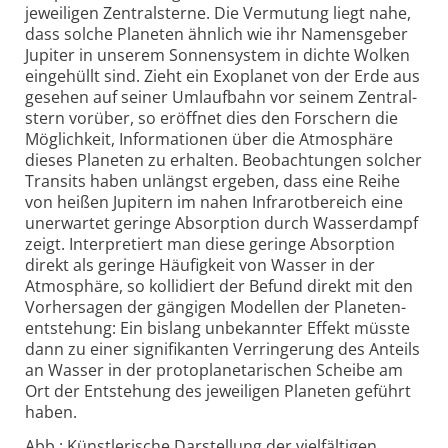
jeweiligen Zentral­sterne. Die Vermutung liegt nahe,
dass solche Planeten ähnlich wie ihr Namens­geber
Jupiter in unserem Sonnen­system in dichte Wolken
eingehüllt sind. Zieht ein Exoplanet von der Erde aus
gesehen auf seiner Umlauf­bahn vor seinem Zentral­
stern vorüber, so eröffnet dies den Forschern die
Möglichkeit, Informationen über die Atmosphäre
dieses Planeten zu erhalten. Beobachtungen solcher
Transits haben unlängst ergeben, dass eine Reihe
von heißen Jupitern im nahen Infrarot­bereich eine
unerwartet geringe Absorption durch Wasserdampf
zeigt. Interpretiert man diese geringe Absorption
direkt als geringe Häufigkeit von Wasser in der
Atmosphäre, so kollidiert der Befund direkt mit den
Vorher­sagen der gängigen Modellen der Planeten­
entstehung: Ein bislang unbekannter Effekt müsste
dann zu einer signifikanten Verringerung des Anteils
an Wasser in der proto­planetarischen Scheibe am
Ort der Entstehung des jeweiligen Planeten geführt
haben.
Abb.: Künstlerische Darstellung der vielfältigen