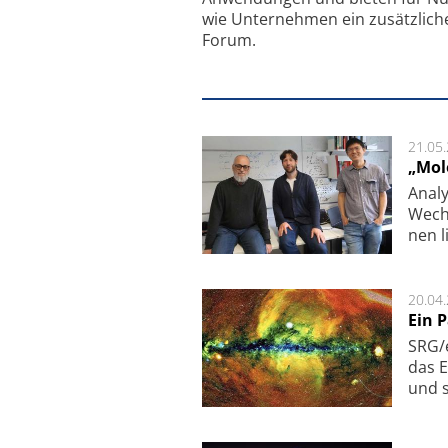
wie Unternehmen ein zusätzlich
Forum.
21.05
„Mol
Analy
Wech­
nen l
20.04
Ein 
SRG/e
das E
und s