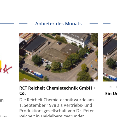
Anbieter des Monats
Menlo Systems GmbH
RCT 
RCT Reichelt Chemietechnik GmbH +
Co.
pie auf
Femtosekunden-Faserlaser für
Ein U
um
Multiphotonen-Anwendungen
Die Reichelt Chemietechnik wurde am
en
1. September 1978 als Vertriebs- und
Produktionsgesellschaft von Dr. Peter
Reichelt in Heidelberg gegründet,
tzer