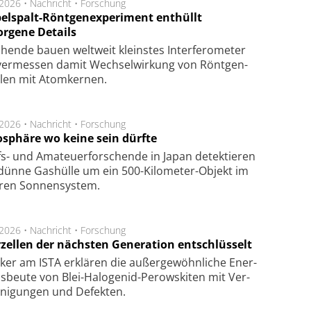
.2026 •
Nachricht
•
Forschung
elspalt-Röntgenexperiment enthüllt
orgene Details
hen­de bau­en welt­weit kleins­tes In­ter­fe­ro­me­ter
er­mes­sen da­mit Wech­sel­wir­kung von Rönt­gen­
­len mit Atom­ker­nen.
.2026 •
Nachricht
•
Forschung
sphäre wo keine sein dürfte
s- und Ama­teuer­for­schen­de in Japan de­tek­tie­ren
dün­ne Gas­hül­le um ein 500-Kilo­meter-Objekt im
­ren Son­nen­sys­tem.
.2026 •
Nachricht
•
Forschung
rzellen der nächsten Generation entschlüsselt
ker am ISTA er­klä­ren die außer­ge­wöhn­li­che Ener­
us­beu­te von Blei-Halo­ge­nid-Perows­ki­ten mit Ver­
­ni­gung­en und De­fek­ten.