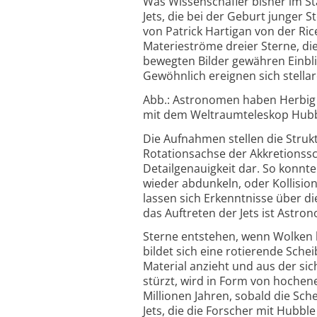
Was Wissenschafler bisher im Sta
Jets, die bei der Geburt junger 
von Patrick Hartigan von der Ri
Materieströme dreier Sterne, die
bewegten Bilder gewähren Einblic
Gewöhnlich ereignen sich stella
Abb.: Astronomen haben Herbig H
mit dem Weltraumteleskop Hubble 
Die Aufnahmen stellen die Strukt
Rotationsachse der Akkretionss
Detailgenauigkeit dar. So konnt
wieder abdunkeln, oder Kollisi
lassen sich Erkenntnisse über d
das Auftreten der Jets ist Astr
Sterne entstehen, wenn Wolken 
bildet sich eine rotierende Sch
Material anzieht und aus der sic
stürzt, wird in Form von hochen
Millionen Jahren, sobald die Sch
Jets, die die Forscher mit Hubbl