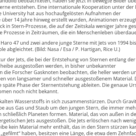
ndbild beobachteten, haben sie jetzt in bewegte Bilder übe
Sterne entstehen. Eine internationale Kooperation unter der
ce University hat aus hochaufgelösten Aufnahmen der
 über 14 Jahre hinweg erstellt wurden, Animationen erzeugt
k in Stern-Prozesse, die auf der Zeitskala weniger Jahre ge
re Prozesse in Zeiträumen, die ein Menschenleben überdau
aro 47 und zwei andere junge Sterne mit Jets von 1994 bi
abgleichtet. (Bild: Nasa / Esa / P. Hartigan, Rice U.)
ur der Jets, die bei der Entstehung von Sternen entlang der
cheibe ausgestoßen werden, in bisher unbekannter
en die Forscher Gasknoten beobachten, die heller werden u
onen von langsamer und schneller ausgestoßenem Material.
ie späte Phase der Sternentstehung ableiten. Die genaue Ur
onomen noch nicht bekannt.
kalten Wasserstoffs in sich zusammenstürzen. Durch Gravi
eibe aus Gas und Staub um den jungen Stern, die immer meh
h schließlich Planeten formen. Material, das von außen in d
ergetischen Jets ausgestoßen. Die Jets erlöschen nach weni
eibe kein Material mehr enthält, das in den Stern stürzen ka
e „gefilmt“ haben, besitzen eine Länge, die etwa dem Zehnfa