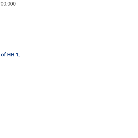
700.000
 of HH 1,