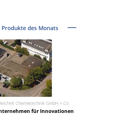
Produkte des Monats
Reichelt Chemietechnik GmbH + Co.
Schäfter + Kirchhoff
nternehmen für Innovationen
Faserkoppler mit 
Feinfokussierungsme