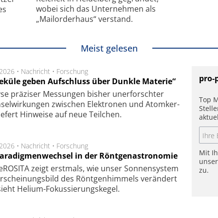
wobei sich das Unternehmen als
es
„Mailorderhaus“ verstand.
Meist gelesen
.2026 •
Nachricht
•
Forschung
pro-
eküle geben Aufschluss über Dunkle Materie“
se prä­zi­ser Mes­sung­en bis­her un­er­for­schter
Top M
sel­wir­kung­en zwi­schen Elek­tro­nen und Atom­ker­
Stell
ie­fert Hin­wei­se auf neue Teil­chen.
aktue
.2026 •
Nachricht
•
Forschung
Mit I
Paradigmenwechsel in der Röntgenastronomie
unse
ROSITA zeigt erst­mals, wie unser Son­nen­sys­tem
zu.
r­schei­nungs­bild des Rönt­gen­him­mels ver­än­dert
ieht Helium-Fokus­sie­rungs­ke­gel.