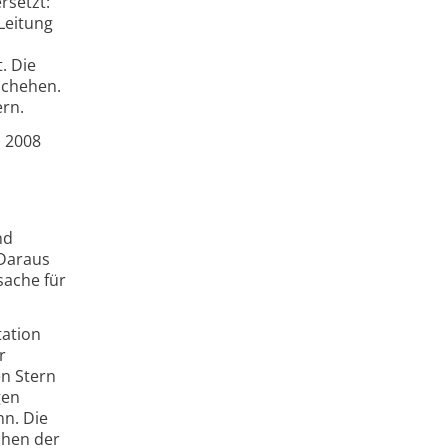
rsetzt:
 Leitung
. Die
schehen.
ern.
s 2008
nd
 Daraus
sache für
tation
r
en Stern
gen
nn. Die
chen der