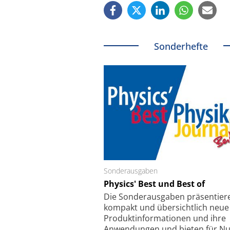
Sonderhefte
Schäfter + Kirchhoff GmbH
Sonderausgaben
SmarAct GmbH
Faserkoppler mit Super-
Physics' Best und Best of
Elektronenmikrosko
fokussierungsmechanismus
kleinstem Ra
Die Sonder­ausgaben präsentier
kompakt und übersichtlich neue
Produkt­informationen und ihre
Anwendungen und bieten für Nu