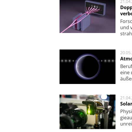
21.04
Dopp
verb
For­sc
und v
strah
20.05
Atmo
Beruf
eine 
äu­ße
21.04
Sola
Physi
gie­a
unrei