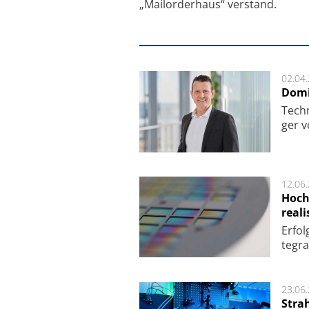
„Mailorderhaus“ verstand.
02.04
Domi
Techn
ger v
12.06
Hoch
reali
Er­fo
te­gra
23.06
Stra