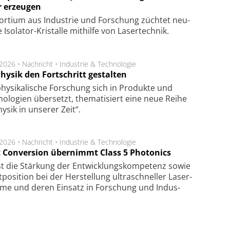
r erzeugen
or­tium aus In­dus­trie und For­schung züch­tet neu­
ge Iso­lator-Kris­tal­le mit­hil­fe von Laser­tech­nik.
.2026 •
Nachricht
•
Industrie & Technologie
hysik den Fortschritt gestalten
hysikalische Forschung sich in Produkte und
ologien übersetzt, thematisiert eine neue Reihe
hysik in unserer Zeit“.
.2026 •
Nachricht
•
Industrie & Technologie
t Conversion übernimmt Class 5 Photonics
ist die Stär­kung der Ent­wick­lungs­kom­pe­tenz sowie
po­si­tion bei der Her­stel­lung ul­tra­schnel­ler Laser­
e­me und de­ren Ein­satz in For­schung und In­dus­