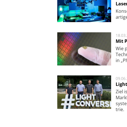
Lase
Kon­s
ar­ti­
18.03
Mit P
Wie p
Techn
in „P
09.06
Ligh
Ziel 
Markt­
sys­t
trie.