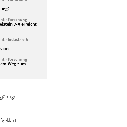
hung?
cht
•
Forschung
lstein 7-X erreicht
cht
•
Industrie &
usion
cht
•
Forschung
 dem Weg zum
gjährige
fgeklärt