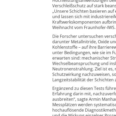
Hochleistungsanwendungen bewä
Verschleißschutz auf stark bea
„Unsere Schichten basieren auf 
und lassen sich mit industriereif
Kraftwerkskomponenten aufbring
Weihnacht vom Fraunhofer-IWS.
Die Forscher untersuchen versc
darunter Metallnitride, Oxide u
Kohlenstoffe – auf ihre Barriere
unter Bedingungen, wie sie im F
erwarten sind: mechanischer Str
Wechselbeanspruchung und ins
Neutronenstrahlung. Ziel ist es, 
Schutzwirkung nachzuweisen, s
Langzeitstabilität der Schichten
Ergänzend zu diesen Tests führen
Erfahrung darin mit, nachzuverfo
ausbreiten“, sagte Armin Manha
Messplätzen werden systematis
hochauflösende Diagnostikmetho
und die Wirkung einzelner Proz