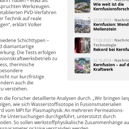
hrt haben – etwa als
Wie weit ist die
nspruchten Werkzeugen.
Kernfusionsforsc
etablierten PVD-Verfahren
er Technik auf reale
22.02.2023 •
Nachri
en“, erklärt Volker
Kernfusion: Wende
Meilenstein
hiedene Schichttypen –
11.02.2022 •
Nachri
Technologie
nd diamantartige
Rekord bei Kernf
wirkung. Die Tests erfolgen
usionskraftwerksbetrieb zu
22.10.2014 •
Nachri
ess, thermische
Kernfusion – auf
Kraftwerk
besondere
nicht nur kurzfristige
ondern auch die
 zu verstehen.
 die Forscher detaillierte Analysen durch. „Wir bringen lan
lgen, wie sich Wasserstoffisotope in Fusionsmaterialien
rd vom MPI für Plasmaphysik. An mehreren Permeations-
che Untersuchungen durchgeführt, unterstützt durch
den. So sollen werkstoffphysikalische Zusammenhänge au
essparameter präzise verstanden werden.