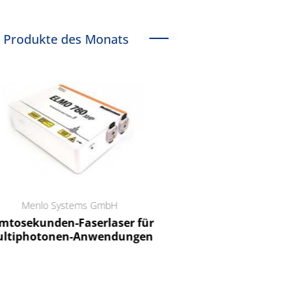
Produkte des Monats
Menlo Systems GmbH
RCT Reichelt Chemietechnik
tosekunden-Faserlaser für
Ein Unternehmen für I
ltiphotonen-Anwendungen