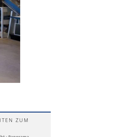
HTEN ZUM
cht
•
Panorama