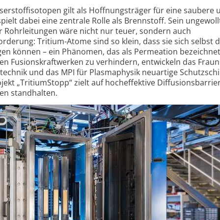
serstoffisotopen gilt als Hoffnungsträger für eine saubere 
pielt dabei eine zentrale Rolle als Brennstoff. Sein ungewoll
r Rohrleitungen wäre nicht nur teuer, sondern auch
orderung: Tritium-Atome sind so klein, dass sie sich selbst 
en können – ein Phänomen, das als Permeation bezeichnet
gen Fusionskraftwerken zu verhindern, entwickeln das Fraun
hltechnik und das MPI für Plasmaphysik neuartige Schutzsch
t „TritiumStopp“ zielt auf hocheffektive Diffusionsbarrier
en standhalten.