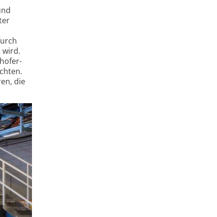
und
ter
durch
 wird.
hofer-
ichten.
en, die