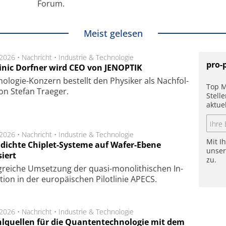
Forum.
Meist gelesen
.2026 •
Nachricht
•
Industrie & Technologie
pro-
nic Dorfner wird CEO von JENOPTIK
o­logie-Konzern be­stellt den Phy­si­ker als Nach­fol­
Top M
on Ste­fan Trae­ger.
Stell
aktue
.2026 •
Nachricht
•
Industrie & Technologie
Mit I
dichte Chiplet-Systeme auf Wafer-Ebene
unse
siert
zu.
lg­rei­che Um­set­zung der quasi-mono­li­thi­schen In­
­tion in der eu­ro­pä­i­schen Pi­lot­li­nie APECS.
.2026 •
Nachricht
•
Industrie & Technologie
hlquellen für die Quantentechnologie mit dem