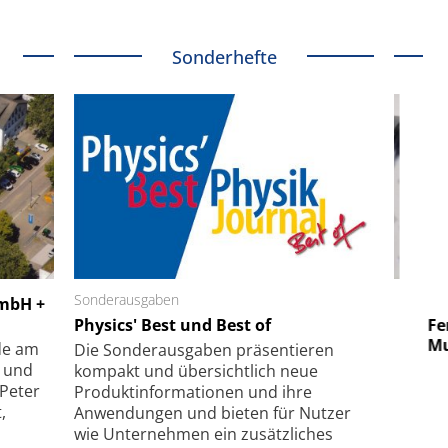
Sonderhefte
 GmbH
Sonderausgaben
SmarAct GmbH
GmbH +
uper-
Physics' Best und Best of
Elektronenmikroskopie auf
Fem
hanismus
kleinstem Raum
Mu
de am
Die Sonder­ausgaben präsentieren
- und
kompakt und übersichtlich neue
 Peter
Produkt­informationen und ihre
,
Anwendungen und bieten für Nutzer
wie Unternehmen ein zusätzliches