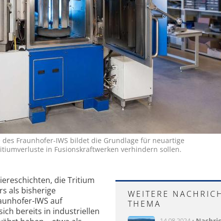
e des Fraunhofer-IWS bildet die Grundlage für neuartige
itiumverluste in Fusionskraftwerken verhindern sollen.
iereschichten, die Tritium
s als bisherige
WEITERE NACHRIC
aunhofer-IWS auf
THEMA
ich bereits in industriellen
14.08.2024 •
Nachri