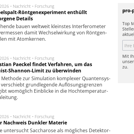
.2026 •
Nachricht
•
Forschung
pro-
elspalt-Röntgenexperiment enthüllt
orgene Details
Top M
hen­de bau­en welt­weit kleins­tes In­ter­fe­ro­me­ter
Stell
er­mes­sen da­mit Wech­sel­wir­kung von Rönt­gen­
aktue
­len mit Atom­ker­nen.
Mit I
.2026 •
Nachricht
•
Forschung
unse
stian Paeckel findet Verfahren, um das
zu.
ist-Shannon-Limit zu überwinden
Methode zur Simu­la­tion kom­ple­xer Quan­ten­sys­
 ver­schiebt grund­le­gen­de Auf­lösungs­gren­zen
ibt wo­mög­lich Ein­blicke in die Hoch­tempe­ra­tur­
lei­tung.
.2026 •
Nachricht
•
Forschung
r Nachweis Dunkler Materie
e unter­sucht Saccha­ro­se als mög­li­ches De­tek­tor­