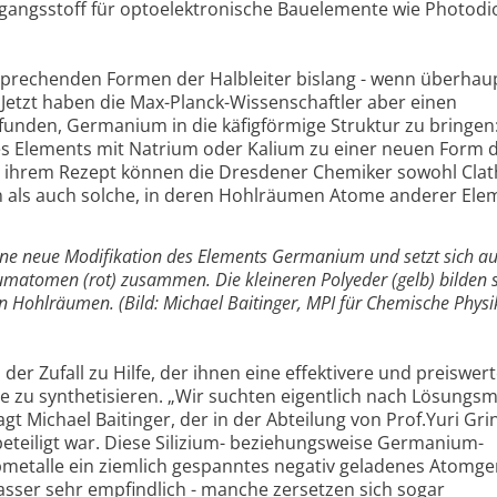
gangsstoff für optoelektronische Bauelemente wie Photodi
ersprechenden Formen der Halbleiter bislang - wenn überhaup
Jetzt haben die Max-Planck-Wissenschaftler aber einen
nden, Germanium in die käfigförmige Struktur zu bringen:
s Elements mit Natrium oder Kalium zu einer neuen Form 
h ihrem Rezept können die Dresdener Chemiker sowohl Clat
en als auch solche, in deren Hohlräumen Atome anderer Ele
eine neue Modifikation des Elements Germanium und setzt sich a
matomen (rot) zusammen. Die kleineren Polyeder (gelb) bilden 
 Hohlräumen. (Bild: Michael Baitinger, MPI für Chemische Physik
er Zufall zu Hilfe, der ihnen eine effektivere und preiswer
 zu synthetisieren. „Wir suchten eigentlich nach Lösungsmi
agt Michael Baitinger, der in der Abteilung von Prof.Yuri Gri
teiligt war. Diese Silizium- beziehungsweise Germanium-
bmetalle ein ziemlich gespanntes negativ geladenes Atomge
Wasser sehr empfindlich - manche zersetzen sich sogar