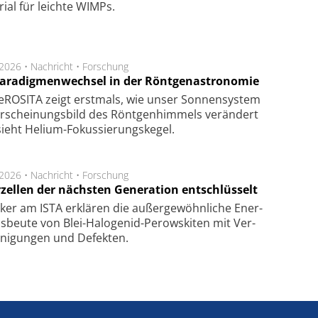
­rial für leich­te WIMPs.
.2026 •
Nachricht
•
Forschung
Paradigmenwechsel in der Röntgenastronomie
ROSITA zeigt erst­mals, wie unser Son­nen­sys­tem
r­schei­nungs­bild des Rönt­gen­him­mels ver­än­dert
ieht Helium-Fokus­sie­rungs­ke­gel.
.2026 •
Nachricht
•
Forschung
rzellen der nächsten Generation entschlüsselt
ker am ISTA er­klä­ren die außer­ge­wöhn­li­che Ener­
us­beu­te von Blei-Halo­ge­nid-Perows­ki­ten mit Ver­
­ni­gung­en und De­fek­ten.