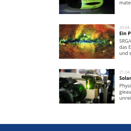
ma­te
20.04
Ein 
SRG/e
das E
und s
21.04
Sola
Physi
gie­a
unrei