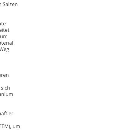
n Salzen
ate
itet
, um
terial
n Weg
eren
 sich
manium
aftler
TEM), um