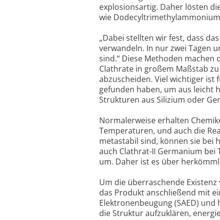
explosionsartig. Daher lösten di
wie Dodecyltrimethylammoniumc
„Dabei stellten wir fest, dass da
verwandeln. In nur zwei Tagen u
sind.“ Diese Methoden machen di
Clathrate in großem Maßstab zu
abzuscheiden. Viel wichtiger ist
gefunden haben, um aus leicht 
Strukturen aus Silizium oder G
Normalerweise erhalten Chemike
Temperaturen, und auch die Reakt
metastabil sind, können sie bei
auch Clathrat-II Germanium bei
um. Daher ist es über herkömml
Um die überraschende Existenz v
das Produkt anschließend mit ei
Elektronenbeugung (SAED) und 
die Struktur aufzuklären, energ