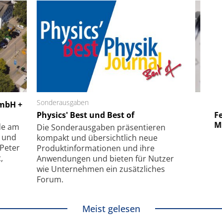
 GmbH
Sonderausgaben
SmarAct GmbH
GmbH +
uper-
Physics' Best und Best of
Elektronenmikroskopie auf
Fem
hanismus
kleinstem Raum
Mu
de am
Die Sonder­ausgaben präsentieren
- und
kompakt und übersichtlich neue
 Peter
Produkt­informationen und ihre
,
Anwendungen und bieten für Nutzer
wie Unternehmen ein zusätzliches
Forum.
Meist gelesen