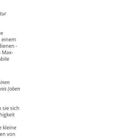
tur
ie
s einem
dienen -
s Max-
bile
einen
nis (oben
 sie sich
higkeit
 kleine
men von