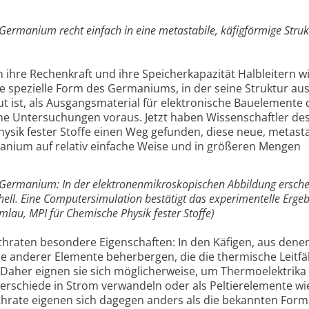
 Germanium recht einfach in eine metastabile, käfigförmige Struk
 ihre Rechenkraft und ihre Speicherkapazität Halbleitern w
ine spezielle Form des Germaniums, in der seine Struktur au
t ist, als Ausgangsmaterial für elektronische Bauelemente 
he Untersuchungen voraus. Jetzt haben Wissenschaftler de
hysik fester Stoffe einen Weg gefunden, diese neue, metasta
anium auf relativ einfache Weise und in größeren Mengen
II Germanium: In der elektronenmikroskopischen Abbildung ersch
ll. Eine Computersimulation bestätigt das experimentelle Ergeb
Ramlau, MPI für Chemische Physik fester Stoffe)
thraten besondere Eigenschaften: In den Käfigen, aus denen
 anderer Elemente beherbergen, die die thermische Leitfä
Daher eignen sie sich möglicherweise, um Thermoelektrika
erschiede in Strom verwandeln oder als Peltierelemente wie
thrate eigenen sich dagegen anders als die bekannten For