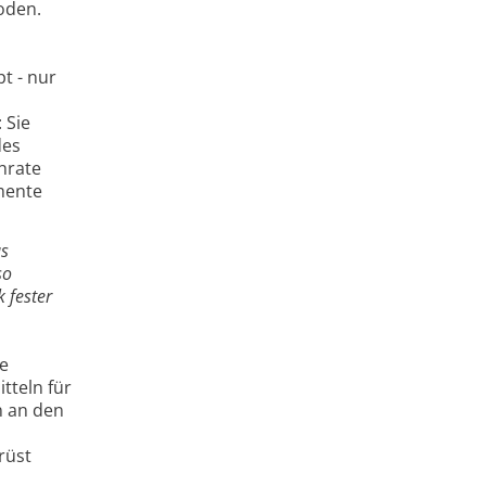
oden.
t - nur
 Sie
des
hrate
mente
us
so
 fester
te
tteln für
n an den
rüst