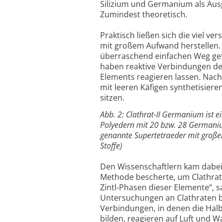
Silizium und Germanium als Aus
Zumindest theoretisch.
Praktisch ließen sich die viel v
mit großem Aufwand herstellen. 
überraschend einfachen Weg gefu
haben reaktive Verbindungen de
Elements reagieren lassen. Nac
mit leeren Käfigen synthetisier
sitzen.
Abb. 2: Clathrat-II Germanium ist 
Polyedern mit 20 bzw. 28 Germaniu
genannte Supertetraeder mit großen
Stoffe)
Den Wissenschaftlern kam dabei d
Methode bescherte, um Clathrate
Zintl-Phasen dieser Elemente“, s
Untersuchungen an Clathraten be
Verbindungen, in denen die Hal
bilden, reagieren auf Luft und 