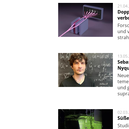
21.04
Dopp
verb
For­sc
und v
strah
13.05
Seba
Nyqu
Neue 
te­me
und g
supra­
02.03
Süße
Studi