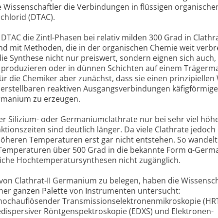
e Wissenschaftler die Verbindungen in flüssigen organische
hlorid (DTAC).
s DTAC die Zintl-Phasen bei relativ milden 300 Grad in Clathr
nd mit Methoden, die in der organischen Chemie weit verbre
e Synthese nicht nur preiswert, sondern eignen sich auch
 produzieren oder in dünnen Schichten auf einem Trägerma
 für die Chemiker aber zunächst, dass sie einen prinzipielle
herstellbaren reaktiven Ausgangsverbindungen käfigförmige
ermanium zu erzeugen.
r Silizium- oder Germaniumclathrate nur bei sehr viel höh
ionszeiten sind deutlich länger. Da viele Clathrate jedoch
 höheren Temperaturen erst gar nicht entstehen. So wandelt
 Temperaturen über 500 Grad in die bekannte Form α-Ger
iche Hochtemperatursynthesen nicht zugänglich.
on Clathrat-II Germanium zu belegen, haben die Wissensch
ner ganzen Palette von Instrumenten untersucht:
hochauflösender Transmissionselektronenmikroskopie (HR
iedispersiver Röntgenspektroskopie (EDXS) und Elektronen-