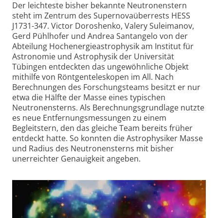
Der leichteste bisher bekannte Neutronenstern
steht im Zentrum des Supernova­überrests HESS
J1731-347. Victor Doroshenko, Valery Suleimanov,
Gerd Pühlhofer und Andrea Santangelo von der
Abteilung Hochenergie­astrophysik am Institut für
Astronomie und Astrophysik der Universität
Tübingen entdeckten das ungewöhnliche Objekt
mithilfe von Röntgen­teleskopen im All. Nach
Berechnungen des Forschungs­teams besitzt er nur
etwa die Hälfte der Masse eines typischen
Neutronensterns. Als Berechnungs­grundlage nutzte
es neue Entfernungs­messungen zu einem
Begleitstern, den das gleiche Team bereits früher
entdeckt hatte. So konnten die Astrophysiker Masse
und Radius des Neutronen­sterns mit bisher
unerreichter Genauigkeit angeben.