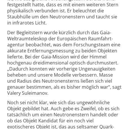
festgestellt hatte, dass es mit einem weiteren Stern
physikalisch verbunden ist. Er beleuchtet die
Staubhülle um den Neutronen­stern und taucht sie
in infrarotes Licht.
Der Begleitstern wurde kürzlich durch das Gaia-
Weltraum­teleskop der Euro­päischen Raumfahrt­
agentur beobachtet, was dem Forschungsteam eine
akkurate Entfernungs­messung zu beiden Objekten
lieferte. Bei der Gaia-Mission wird der Himmel
hochgenau drei­dimensional optisch durchmustert.
„Dadurch konnten wir vorherige Ungenauig­keiten
beheben und unsere Modelle verbessern. Masse
und Radius des Neutronensterns ließen sich viel
genauer bestimmen, als es bisher möglich war“, sagt
Valery Suleimanov.
Noch sei nicht klar, wie sich das unge­wöhnliche
Objekt gebildet hat. Auch gebe es Zweifel, ob es sich
tatsächlich um einen Neutronen­stern handelt oder
ob das Objekt Kandidat für ein noch viel
exotischeres Objekt ist, das aus seltsamer Quark-