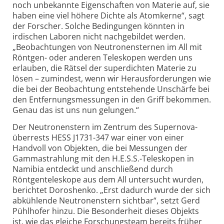
noch unbekannte Eigenschaften von Materie auf, sie
haben eine viel höhere Dichte als Atomkerne“, sagt
der Forscher. Solche Bedingungen könnten in
irdischen Laboren nicht nachgebildet werden.
„Beobachtungen von Neutronen­sternen im All mit
Röntgen- oder anderen Teleskopen werden uns
erlauben, die Rätsel der superdichten Materie zu
lösen – zumindest, wenn wir Herausforderungen wie
die bei der Beobachtung entstehende Unschärfe bei
den Entfernungs­messungen in den Griff bekommen.
Genau das ist uns nun gelungen.“
Der Neutronenstern im Zentrum des Supernova­
überrests HESS J1731-347 war einer von einer
Handvoll von Objekten, die bei Messungen der
Gamma­strahlung mit den H.E.S.S.-Teleskopen in
Namibia entdeckt und anschließend durch
Röntgenteleskope aus dem All untersucht wurden,
berichtet Doroshenko. „Erst dadurch wurde der sich
abkühlende Neutronen­stern sichtbar“, setzt Gerd
Pühlhofer hinzu. Die Besonderheit dieses Objekts
ist, wie das gleiche Forschungs­team bereits früher