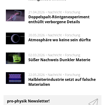
21.04.2026 •
Nachricht
•
Forschung
Doppelspalt-Röntgenexperiment
enthüllt verborgene Details
20.05.2026 •
Nachricht
•
Forschung
Atmosphäre wo keine sein dürfte
02.03.2026 •
Nachricht
•
Forschung
Süßer Nachweis Dunkler Materie
22.05.2026 •
Nachricht
•
Forschung
Halbleiterindustrie setzt auf falsche
Materialien
pro-physik Newsletter!