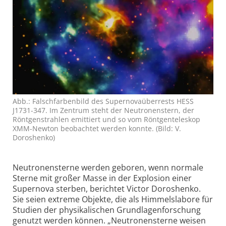
Abb.: Falschfarbenbild des Supernova­überrests HESS
J1731-347. Im Zentrum steht der Neutronen­stern, der
Röntgen­strahlen emittiert und so vom Röntgen­teleskop
XMM-Newton beobachtet werden konnte. (Bild: V.
Doroshenko)
Neutronen­sterne werden geboren, wenn normale
Sterne mit großer Masse in der Explosion einer
Supernova sterben, berichtet Victor Doroshenko.
Sie seien extreme Objekte, die als Himmelslabore für
Studien der physikalischen Grundlagen­forschung
genutzt werden können. „Neutronensterne weisen