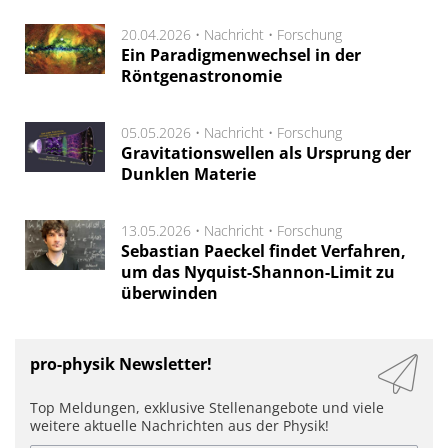
20.04.2026 •
Nachricht
•
Forschung
Ein Paradigmenwechsel in der
Röntgenastronomie
05.05.2026 •
Nachricht
•
Forschung
Gravitationswellen als Ursprung der
Dunklen Materie
13.05.2026 •
Nachricht
•
Forschung
Sebastian Paeckel findet Verfahren,
um das Nyquist-Shannon-Limit zu
überwinden
pro-physik Newsletter!
Top Meldungen, exklusive Stellenangebote und viele
weitere aktuelle Nachrichten aus der Physik!