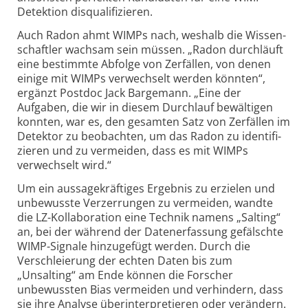
Detektion disquali­fizieren.
Auch Radon ahmt WIMPs nach, weshalb die Wissen­
schaftler wachsam sein müssen. „Radon durch­läuft
eine bestimmte Abfolge von Zerfällen, von denen
einige mit WIMPs verwech­selt werden könnten“,
ergänzt Postdoc Jack Bargemann. „Eine der
Aufgaben, die wir in diesem Durch­lauf bewältigen
konnten, war es, den gesamten Satz von Zerfällen im
Detektor zu beobachten, um das Radon zu identifi­
zieren und zu vermeiden, dass es mit WIMPs
verwechselt wird.“
Um ein aussagekräftiges Ergebnis zu erzielen und
unbe­wusste Verzer­rungen zu vermeiden, wandte
die LZ-Kollabo­ration eine Technik namens „Salting“
an, bei der während der Datenerfassung gefälschte
WIMP-Signale hinzugefügt werden. Durch die
Verschlei­erung der echten Daten bis zum
„Unsalting“ am Ende können die Forscher
unbewussten Bias vermeiden und verhin­dern, dass
sie ihre Analyse über­interpre­tieren oder verändern.