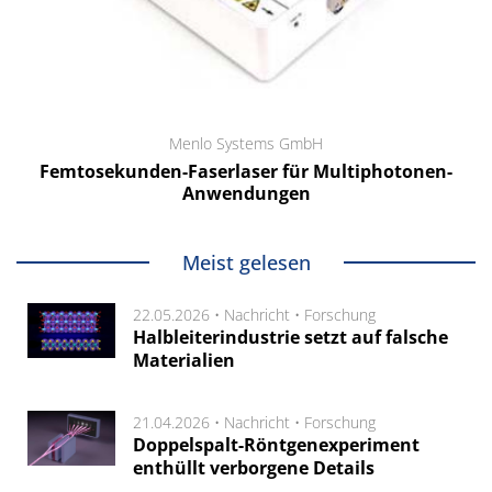
Menlo Systems GmbH
Femtosekunden-Faserlaser für Multiphotonen-
Anwendungen
Meist gelesen
22.05.2026 •
Nachricht
•
Forschung
Halbleiterindustrie setzt auf falsche
Materialien
21.04.2026 •
Nachricht
•
Forschung
Doppelspalt-Röntgenexperiment
enthüllt verborgene Details