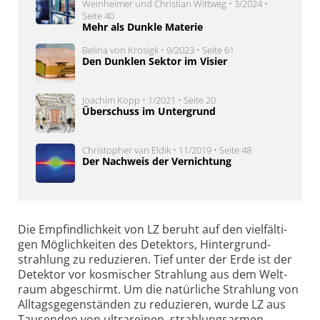
Weinheimer und Christian Wittweg • 3/2024 •
Seite 40
Mehr als Dunkle Materie
Belina von Krosigk • 9/2023 • Seite 61
Den Dunklen Sektor im Visier
Joachim Kopp • 1/2021 • Seite 20
Überschuss im Untergrund
Christopher van Eldik • 11/2019 • Seite 48
Der Nachweis der Vernichtung
Die Empfindlichkeit von LZ beruht auf den viel­fälti­
gen Mög­lich­keiten des Detek­tors, Hinter­grund­
strahlung zu redu­zieren. Tief unter der Erde ist der
Detektor vor kosmischer Strah­lung aus dem Welt­
raum abge­schirmt. Um die natür­liche Strah­lung von
Alltags­gegen­ständen zu redu­zieren, wurde LZ aus
Tausen­den von ultra­reinen, strahlungsarmen