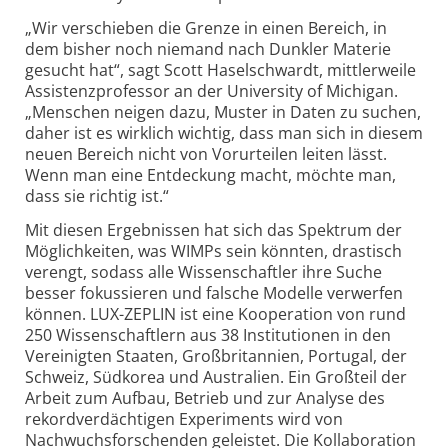
„Wir verschieben die Grenze in einen Bereich, in
dem bisher noch niemand nach Dunkler Materie
gesucht hat“, sagt Scott Hasel­schwardt, mittler­weile
Assistenz­professor an der University of Michigan.
„Menschen neigen dazu, Muster in Daten zu suchen,
daher ist es wirk­lich wichtig, dass man sich in diesem
neuen Bereich nicht von Vorur­teilen leiten lässt.
Wenn man eine Entdeckung macht, möchte man,
dass sie richtig ist.“
Mit diesen Ergebnissen hat sich das Spektrum der
Möglich­keiten, was WIMPs sein könnten, drastisch
verengt, sodass alle Wissen­schaftler ihre Suche
besser fokus­sieren und falsche Modelle verwerfen
können. LUX-ZEPLIN ist eine Koopera­tion von rund
250 Wissen­schaftlern aus 38 Institu­tionen in den
Vereinigten Staaten, Groß­britannien, Portugal, der
Schweiz, Südkorea und Australien. Ein Großteil der
Arbeit zum Aufbau, Betrieb und zur Analyse des
rekord­verdächtigen Experiments wird von
Nachwuchs­forschenden geleistet. Die Kollaboration