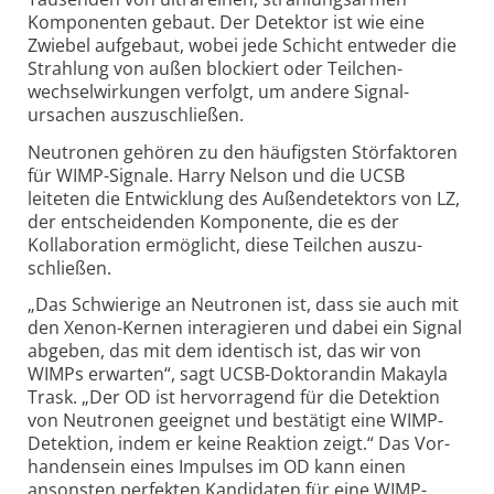
Kompo­nenten gebaut. Der Detek­tor ist wie eine
Zwiebel aufge­baut, wobei jede Schicht entweder die
Strah­lung von außen blockiert oder Teil­chen­
wechsel­wir­kungen ver­folgt, um andere Signal­
ursachen auszu­schließen.
Neutronen gehören zu den häufigsten Stör­faktoren
für WIMP-Signale. Harry Nelson und die UCSB
leiteten die Entwick­lung des Außen­detektors von LZ,
der entschei­denden Komponente, die es der
Kollabo­ration ermög­licht, diese Teilchen aus­zu­
schließen.
„Das Schwierige an Neutronen ist, dass sie auch mit
den Xenon-Kernen inter­agieren und dabei ein Signal
abgeben, das mit dem identisch ist, das wir von
WIMPs erwarten“, sagt UCSB-Dokto­randin Makayla
Trask. „Der OD ist hervor­ragend für die Detektion
von Neutronen geeignet und bestätigt eine WIMP-
Detektion, indem er keine Reaktion zeigt.“ Das Vor­
handen­sein eines Impulses im OD kann einen
ansonsten perfekten Kandi­daten für eine WIMP-