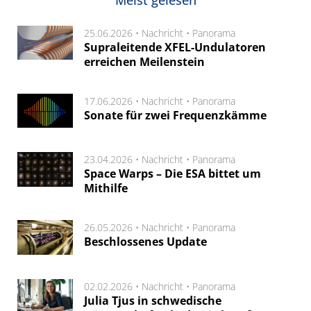
25.06.2026 •
Nachricht
•
Panorama
Supraleitende XFEL-Undulatoren
erreichen Meilenstein
17.06.2026 •
Nachricht
•
Panorama
Sonate für zwei Frequenzkämme
23.04.2026 •
Nachricht
•
Panorama
Space Warps – Die ESA bittet um
Mithilfe
26.05.2026 •
Nachricht
•
Panorama
Beschlossenes Update
02.02.2026 •
Nachricht
•
Panorama
Julia Tjus in schwedische