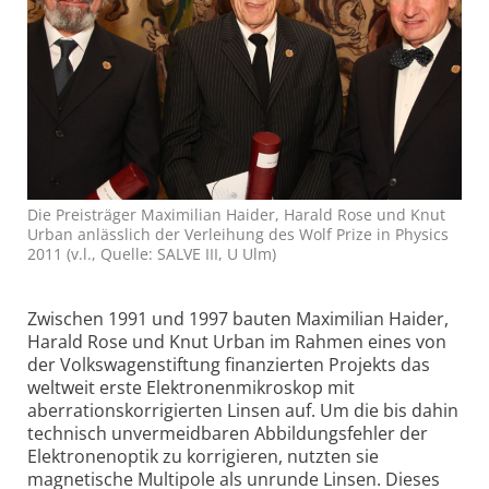
Die Preisträger Maximilian Haider, Harald Rose und Knut
Urban anlässlich der Verleihung des Wolf Prize in Physics
2011 (v.l., Quelle: SALVE III, U Ulm)
Zwischen 1991 und 1997 bauten Maximilian Haider,
Harald Rose und Knut Urban im Rahmen eines von
der Volkswagenstiftung finanzierten Projekts das
weltweit erste Elektronenmikroskop mit
aberrationskorrigierten Linsen auf. Um die bis dahin
technisch unvermeidbaren Abbildungsfehler der
Elektronenoptik zu korrigieren, nutzten sie
magnetische Multipole als unrunde Linsen. Dieses