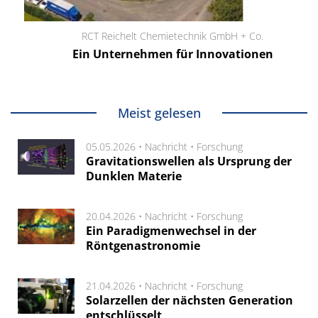
RCT Reichelt Chemietechnik GmbH + Co.
Ein Unternehmen für Innovationen
Meist gelesen
05.05.2026 •
Nachricht
•
Forschung
Gravitationswellen als Ursprung der
Dunklen Materie
20.04.2026 •
Nachricht
•
Forschung
Ein Paradigmenwechsel in der
Röntgenastronomie
21.04.2026 •
Nachricht
•
Forschung
Solarzellen der nächsten Generation
entschlüsselt