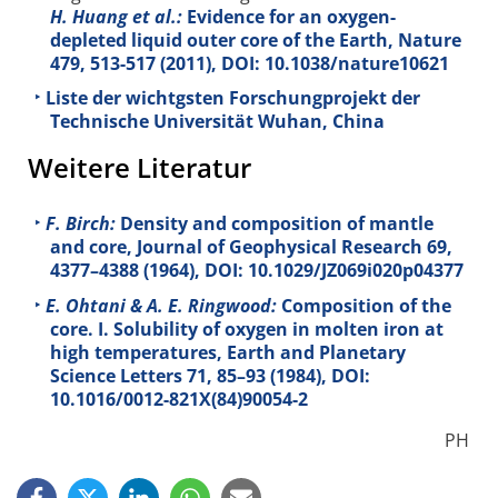
H. Huang et al.:
Evidence for an oxygen-
depleted liquid outer core of the Earth, Nature
479
, 513-517 (2011), DOI: 10.1038/nature10621
Liste der wichtgsten Forschungprojekt der
Technische Universität Wuhan, China
Weitere Literatur
F. Birch:
Density and composition of mantle
and core, Journal of Geophysical Research
69
,
4377–4388 (1964), DOI: 10.1029/JZ069i020p04377
E. Ohtani & A. E. Ringwood:
Composition of the
core. I. Solubility of oxygen in molten iron at
high temperatures, Earth and Planetary
Science Letters
71
, 85–93 (1984), DOI:
10.1016/0012-821X(84)90054-2
PH