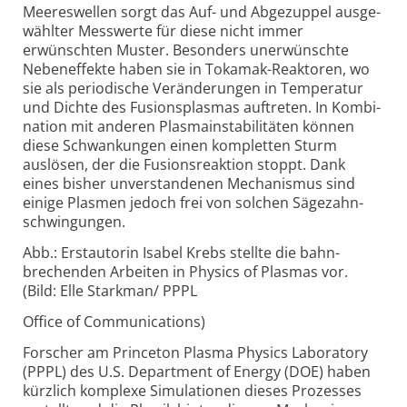
Meeres­wellen sorgt das Auf- und Ab­ge­zuppel ausge­
wählter Mess­werte für diese nicht immer
erwünschten Muster. Besonders uner­wünschte
Neben­effekte haben sie in Tokamak-Reaktoren, wo
sie als perio­dische Verän­derungen in Temperatur
und Dichte des Fusions­plasmas auftreten. In Kombi­
nation mit anderen Plasma­instabi­litäten können
diese Schwan­kungen einen kom­plet­ten Sturm
auslösen, der die Fusions­reaktion stoppt. Dank
eines bisher unver­standenen Mecha­nismus sind
einige Plasmen jedoch frei von solchen Säge­zahn­
schwin­gungen.
Abb.: Erstautorin Isabel Krebs stellte die bahn­
brechen­den Arbeiten in Physics of Plasmas vor.
(Bild: Elle Starkman/ PPPL
Office of Communications)
Forscher am Princeton Plasma Physics Laboratory
(PPPL) des U.S. Depart­ment of Energy (DOE) haben
kürzlich komplexe Simu­lationen dieses Prozesses