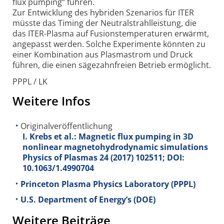
flux pumping“ führen.
Zur Entwicklung des hybriden Szenarios für ITER
müsste das Timing der Neutral­strahl­leistung, die
das ITER-Plasma auf Fusions­temperaturen erwärmt,
angepasst werden. Solche Experimente könnten zu
einer Kombination aus Plasma­strom und Druck
führen, die einen sägezahnfreien Betrieb ermöglicht.
PPPL / LK
Weitere Infos
Originalveröffentlichung
I. Krebs et al.: Magnetic flux pumping in 3D
nonlinear magnetohydrodynamic simulations
Physics of Plasmas 24 (2017) 102511; DOI:
10.1063/1.4990704
Princeton Plasma Physics Laboratory (PPPL)
U.S. Department of Energy’s (DOE)
Weitere Beiträge