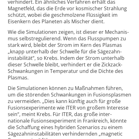
verhindert. Ein ähnliches Verfahren erhält das
Magnet­feld, das die Erde vor kos­mischer Strah­lung
schützt, wobei die geschmol­zene Flüssig­keit im
Eisen­kern des Planeten als Mischer dient.
Wie die Simulationen zeigen, ist dieser er Mechanis­
mus selbst­regulierend. Wenn das Fluss­pumpen zu
stark wird, bleibt der Strom im Kern des Plasmas
„knapp unter­halb der Schwelle für die Säge­zahn­
instabilität“, so Krebs. Indem der Strom unterhalb
dieser Schwelle bleibt, verhindert er die Zick­zack-
Schwan­kungen in Tempe­ratur und die Dichte des
Plasmas.
Die Simulationen können zu Maß­nahmen führen,
um die störenden Schwan­kun­gen in Fusions­plasmen
zu vermeiden. „Dies kann künftig auch für große
Fusions­experimente wie ITER von großem Inter­esse
sein“, meint Krebs. Für ITER, das große inter­
nationale Fusions­experiment in Frankreich, könnte
die Schaf­fung eines hybriden Szenarios zu einem
Säge­zahn­instabilitäten verhindernden „magnetic