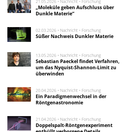
21.05.2026 •
Nachricht
•
Forschung
„Moleküle geben Aufschluss über
Dunkle Materie“
02.03.2026 •
Nachricht
•
Forschung
Süßer Nachweis Dunkler Materie
13.05.2026 •
Nachricht
•
Forschung
Sebastian Paeckel findet Verfahren,
um das Nyquist-Shannon-Limit zu
überwinden
20.04.2026 •
Nachricht
•
Forschung
Ein Paradigmenwechsel in der
Röntgenastronomie
21.04.2026 •
Nachricht
•
Forschung
Doppelspalt-Röntgenexperiment
enthüllt verborgene Details