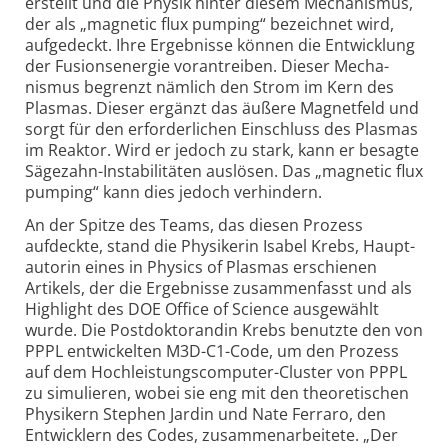
erstellt und die Physik hinter diesem Mecha­nismus,
der als „magnetic flux pumping“ bezeichnet wird,
aufgedeckt. Ihre Ergebnisse können die Ent­wicklung
der Fusions­energie voran­treiben. Dieser Mecha­
nismus begrenzt nämlich den Strom im Kern des
Plasmas. Dieser ergänzt das äußere Magnet­feld und
sorgt für den erforder­lichen Einschluss des Plasmas
im Reaktor. Wird er jedoch zu stark, kann er besagte
Säge­zahn-Insta­bilitäten auslösen. Das „magnetic flux
pumping“ kann dies jedoch verhindern.
An der Spitze des Teams, das diesen Prozess
aufdeckte, stand die Physikerin Isabel Krebs, Haupt­
autorin eines in Physics of Plasmas erschienen
Artikels, der die Ergebnisse zusammen­fasst und als
Highlight des DOE Office of Science ausgewählt
wurde. Die Post­doktorandin Krebs benutzte den von
PPPL entwickelten M3D-C1-Code, um den Prozess
auf dem Hoch­leistungs­computer-Cluster von PPPL
zu simulieren, wobei sie eng mit den theo­retischen
Physikern Stephen Jardin und Nate Ferraro, den
Entwicklern des Codes, zusammen­arbeitete. „Der