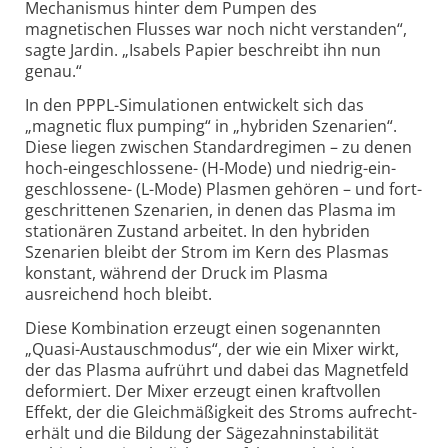
Mechanismus hinter dem Pumpen des
magnetischen Flusses war noch nicht ver­standen“,
sagte Jardin. „Isabels Papier beschreibt ihn nun
genau.“
In den PPPL-Simulationen entwickelt sich das
„magnetic flux pumping“ in „hybriden Szenarien“.
Diese liegen zwischen Standard­regimen – zu denen
hoch-ein­ge­schlos­sene- (H-Mode) und niedrig-ein­
geschlos­sene- (L-Mode) Plasmen gehören – und fort­
geschrit­tenen Szena­rien, in denen das Plasma im
statio­nären Zustand arbeitet. In den hybriden
Szenarien bleibt der Strom im Kern des Plasmas
konstant, während der Druck im Plasma
ausreichend hoch bleibt.
Diese Kombination erzeugt einen sogenannten
„Quasi-Austausch­modus“, der wie ein Mixer wirkt,
der das Plasma aufrührt und dabei das Magnet­feld
deformiert. Der Mixer erzeugt einen kraftvollen
Effekt, der die Gleich­mäßigkeit des Stroms aufrecht­
erhält und die Bildung der Säge­zahn­instabilität