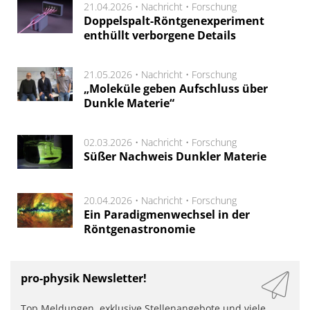
21.04.2026 •
Nachricht
•
Forschung
Doppelspalt-Röntgenexperiment
enthüllt verborgene Details
21.05.2026 •
Nachricht
•
Forschung
„Moleküle geben Aufschluss über
Dunkle Materie“
02.03.2026 •
Nachricht
•
Forschung
Süßer Nachweis Dunkler Materie
20.04.2026 •
Nachricht
•
Forschung
Ein Paradigmenwechsel in der
Röntgenastronomie
pro-physik Newsletter!
Top Meldungen, exklusive Stellenangebote und viele