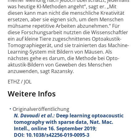
meiner Meinung nach jedoch überschätzt, jedenfalls
was heutige KI-Methoden angeht“, sagt er. „Mit
diesen kann man nicht die menschliche Kreativität
ersetzen, aber sie eignen sich, um dem Menschen
mühsame repetitive Arbeiten abzunehmen.“ Für
diese Forschungs­arbeit nutzten die Wissen­schaftler
ein auf kleine Tiere zuge­schnittenes Optoakustik-
Tomographie­gerät, und sie trainierten das Machine-
Learning-System mit Bildern von Mäusen. Als
nächstes gehe es darum, die Methode bei Opto­
aktustik-Bildern von Geweben des Menschen
anzuwenden, sagt Razansky.
ETHZ / JOL
Weitere Infos
Originalveröffentlichung
N. Davoudi et al.:
Deep learning optoacoustic
tomography with sparse data, Nat. Mac.
Intell., online 16. September 2019;
DOI: 10.1038/s42256-019-0095-3