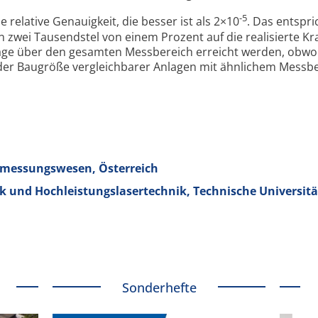
-5
 relative Genauig­keit, die besser ist als 2×10
. Das entspri
 zwei Tausendstel von einem Prozent auf die reali­sierte Kra
age über den gesamten Mess­bereich erreicht werden, obwo
 der Bau­größe ver­gleich­barer Anlagen mit ähn­lichem Mess­b
rmessungswesen, Österreich
ik und Hochleistungslasertechnik, Technische Universitä
Sonderhefte