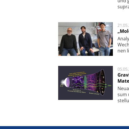
und g
supra­
21.05
„Mol
Analy
Wech­
nen l
05.05
Grav
Mate
Neu­a
sum u
stel­