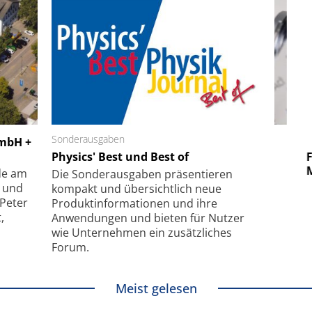
 GmbH
Sonderausgaben
SmarAct GmbH
GmbH +
uper-
Physics' Best und Best of
Elektronenmikroskopie auf
Fem
hanismus
kleinstem Raum
Mu
de am
Die Sonder­ausgaben präsentieren
- und
kompakt und übersichtlich neue
 Peter
Produkt­informationen und ihre
,
Anwendungen und bieten für Nutzer
wie Unternehmen ein zusätzliches
Forum.
Meist gelesen