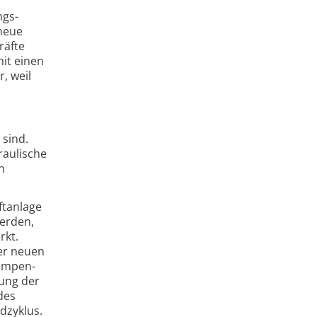
ngs­
 neue
räfte
mit einen
r, weil
 sind.
au­lische
n
t­anlage
werden,
rkt.
er neuen
kompen­
gung der
des
­zyklus.