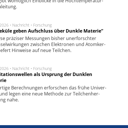
ibt wo­mög­lich Ein­blicke in die Hoch­tempe­ra­tur­
lei­tung.
.2026 •
Nachricht
•
Forschung
eküle geben Aufschluss über Dunkle Materie“
se prä­zi­ser Mes­sung­en bis­her un­er­for­schter
sel­wir­kung­en zwi­schen Elek­tro­nen und Atom­ker­
ie­fert Hin­wei­se auf neue Teil­chen.
.2026 •
Nachricht
•
Forschung
itationswellen als Ursprung der Dunklen
rie
rtige Be­rech­nung­en er­for­schen das frü­he Uni­ver­
nd legen eine neue Me­tho­de zur Teil­chen­her­
lung nahe.