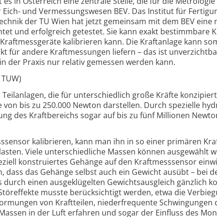
s in Öster­reich eine zentrale Stelle, die für die Metro­logie
r Eich- und Vermessungs­wesen BEV. Das Institut für Fertigu
­technik der TU Wien hat jetzt gemein­sam mit dem BEV eine
chtet und erfolg­reich getestet. Sie kann exakt bestimm­bare K
raft­mess­geräte kali­brieren kann. Die Kraft­anlage kann so
t für andere Kraft­messungen liefern – das ist unver­zicht­ba
e in der Praxis nur relativ gemessen werden kann.
d: TUW)
Teilanlagen, die für unter­schiedlich große Kräfte konzi­piert
 von bis zu 250.000 Newton dar­stellen. Durch spezielle hydr
ung des Kraft­bereichs sogar auf bis zu fünf Millionen Newto
ensor kalibrieren, kann man ihn in so einer primären Kraf
asten. Viele unter­schiedliche Massen können aus­ge­wählt 
iell konstru­iertes Gehänge auf den Kraft­mess­sensor ein­wi
, dass das Gehänge selbst auch ein Gewicht ausübt – bei d
s durch einen ausge­klügelten Gewichts­aus­gleich gänz­lich 
 Stör­effekte musste berück­sichtigt werden, etwa die Verbie
­formungen von Kraft­teilen, nieder­frequente Schwingungen 
Massen in der Luft erfahren und sogar der Einfluss des Mond