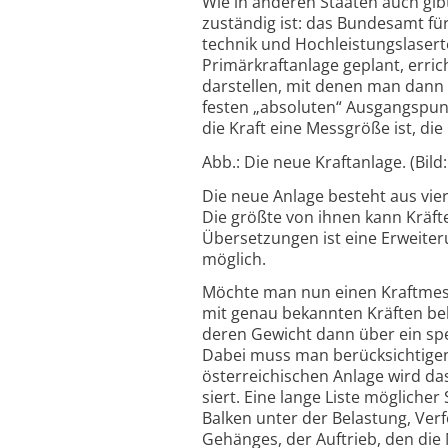
Wie in anderen Staaten auch gibt e
zuständig ist: das Bundes­amt fü
technik und Hoch­leistungs­laser
Primär­kraft­anlage geplant, erri
dar­stellen, mit denen man dann K
festen „abso­luten“ Ausgangs­punk
die Kraft eine Mess­größe ist, di
Abb.: Die neue Kraft­anlage. (Bil
Die neue Anlage besteht aus vier 
Die größte von ihnen kann Kräfte
Über­setzungen ist eine Erweiter
möglich.
Möchte man nun einen Kraftmesss
mit genau bekannten Kräften bel
deren Gewicht dann über ein spez
Dabei muss man berück­sichtigen
öster­reichischen Anlage wird da
siert. Eine lange Liste möglicher
Balken unter der Belastung, Ver
Gehänges, der Auftrieb, den die 