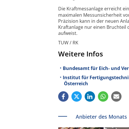
Die Kraftmessanlage erreicht eine
maxi­malen Mess­unsicher­heit von
Präzision kann in der neuen Anl
Kraft­anlage nur einen Bruch­teil
auf­weist.
TUW / RK
Weitere Infos
Bundesamt für Eich- und Ve
Institut für Fertigungstechn
Österreich
Anbieter des Monats