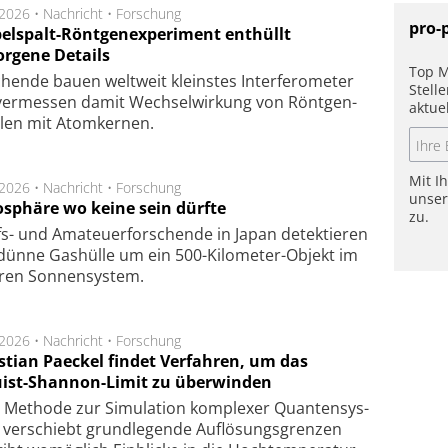
.2026 •
Nachricht
•
Forschung
pro-
elspalt-Röntgenexperiment enthüllt
orgene Details
Top M
hen­de bau­en welt­weit kleins­tes In­ter­fe­ro­me­ter
Stell
er­mes­sen da­mit Wech­sel­wir­kung von Rönt­gen­
aktue
­len mit Atom­ker­nen.
Mit I
.2026 •
Nachricht
•
Forschung
unse
sphäre wo keine sein dürfte
zu.
s- und Ama­teuer­for­schen­de in Japan de­tek­tie­ren
dün­ne Gas­hül­le um ein 500-Kilo­meter-Objekt im
­ren Son­nen­sys­tem.
.2026 •
Nachricht
•
Forschung
stian Paeckel findet Verfahren, um das
ist-Shannon-Limit zu überwinden
Methode zur Simu­la­tion kom­ple­xer Quan­ten­sys­
 ver­schiebt grund­le­gen­de Auf­lösungs­gren­zen