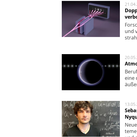
21.04
Dopp
verb
For­sc
und v
strah
20.05
Atmo
Beruf
eine 
äu­ße
13.05
Seba
Nyqu
Neue 
te­me