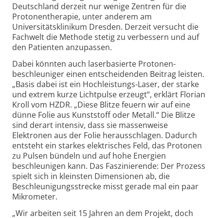
Deutschland derzeit nur wenige Zentren für die
Protonen­therapie, unter anderem am
Universitätsklinikum Dresden. Derzeit versucht die
Fachwelt die Methode stetig zu verbessern und auf
den Patienten anzupassen.
Dabei könnten auch laser­basierte Protonen­
beschleuniger einen entscheidenden Beitrag leisten.
„Basis dabei ist ein Hoch­leistungs-Laser, der starke
und extrem kurze Lichtpulse erzeugt“, erklärt Florian
Kroll vom HZDR. „Diese Blitze feuern wir auf eine
dünne Folie aus Kunststoff oder Metall.“ Die Blitze
sind derart intensiv, dass sie massen­weise
Elektronen aus der Folie heraus­schlagen. Dadurch
entsteht ein starkes elektrisches Feld, das Protonen
zu Pulsen bündeln und auf hohe Energien
beschleunigen kann. Das Faszinierende: Der Prozess
spielt sich in kleinsten Dimensionen ab, die
Beschleunigungs­strecke misst gerade mal ein paar
Mikrometer.
„Wir arbeiten seit 15 Jahren an dem Projekt, doch