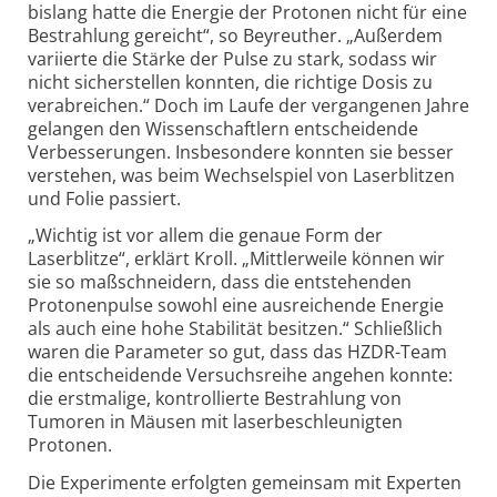
bislang hatte die Energie der Protonen nicht für eine
Bestrahlung gereicht“, so Beyreuther. „Außerdem
variierte die Stärke der Pulse zu stark, sodass wir
nicht sicher­stellen konnten, die richtige Dosis zu
verabreichen.“ Doch im Laufe der vergangenen Jahre
gelangen den Wissen­schaftlern entscheidende
Verbes­serungen. Insbesondere konnten sie besser
verstehen, was beim Wechselspiel von Laserblitzen
und Folie passiert.
„Wichtig ist vor allem die genaue Form der
Laserblitze“, erklärt Kroll. „Mittler­weile können wir
sie so maß­schneidern, dass die entstehenden
Protonen­pulse sowohl eine ausreichende Energie
als auch eine hohe Stabilität besitzen.“ Schließlich
waren die Parameter so gut, dass das HZDR-Team
die entscheidende Versuchsreihe angehen konnte:
die erstmalige, kontrol­lierte Bestrahlung von
Tumoren in Mäusen mit laser­beschleunigten
Protonen.
Die Experimente erfolgten gemeinsam mit Experten