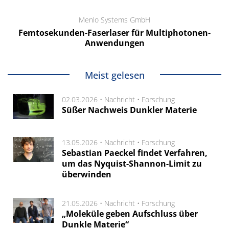
Menlo Systems GmbH
Femtosekunden-Faserlaser für Multiphotonen-
Anwendungen
Meist gelesen
02.03.2026 •
Nachricht
•
Forschung
Süßer Nachweis Dunkler Materie
13.05.2026 •
Nachricht
•
Forschung
Sebastian Paeckel findet Verfahren,
um das Nyquist-Shannon-Limit zu
überwinden
21.05.2026 •
Nachricht
•
Forschung
„Moleküle geben Aufschluss über
Dunkle Materie“