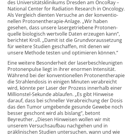
des Universitäts­klinikums Dresden am OncoRay –
National Center for Radiation Research in Oncology.
Als Vergleich dienten Versuche an der konven­tio­
nellen Protonen­therapie-Anlage. „Wir haben
gesehen, dass unsere laser­ge­triebene Protonen­
quelle biologisch wertvolle Daten erzeugen kann“,
berichtet Kroll. „Damit ist die Grund­voraus­setzung
für weitere Studien geschaffen, mit denen wir
unsere Methode testen und optimieren können.“
Eine weitere Besonderheit der laser­beschleunigten
Protonenpulse liegt in ihrer enormen Intensität.
Während bei der konven­tio­nellen Protonen­therapie
die Strahlen­dosis in einigen Minuten verabreicht
wird, könnte per Laser der Prozess innerhalb einer
Millionstel-Sekunde ablaufen. „Es gibt Hinweise
darauf, dass bei schneller Verabreichung der Dosis
das den Tumor umgebende gesunde Gewebe noch
besser geschont wird als bislang“, betont
Beyreuther. „Diesen Hinweisen wollen wir mit
unserem Versuchs­aufbau nachgehen und in
präklinischen Studien untersuchen, wann und wie