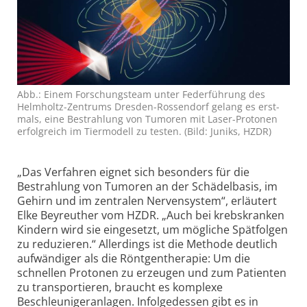
Abb.: Einem Forschungs­team unter Feder­führung des
Helm­holtz-Zentrums Dresden-Rossen­dorf gelang es erst­
mals, eine Be­strah­lung von Tumoren mit Laser-Protonen
erfolg­reich im Tier­modell zu testen. (Bild: Juniks, HZDR)
„Das Verfahren eignet sich besonders für die
Bestrahlung von Tumoren an der Schädel­basis, im
Gehirn und im zentralen Nerven­system“, erläutert
Elke Beyreuther vom HZDR. „Auch bei krebs­kranken
Kindern wird sie eingesetzt, um mögliche Spätfolgen
zu reduzieren.“ Allerdings ist die Methode deutlich
aufwändiger als die Röntgen­therapie: Um die
schnellen Protonen zu erzeugen und zum Patienten
zu trans­portieren, braucht es komplexe
Beschleuniger­anlagen. Infolge­dessen gibt es in