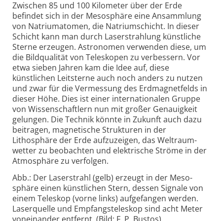
Zwischen 85 und 100 Kilometer über der Erde
befindet sich in der Meso­sphäre eine Ansammlung
von Natrium­atomen, die Natrium­schicht. In dieser
Schicht kann man durch Laser­strahlung künstliche
Sterne erzeugen. Astronomen verwenden diese, um
die Bild­qualität von Teleskopen zu verbessern. Vor
etwa sieben Jahren kam die Idee auf, diese
künstlichen Leit­sterne auch noch anders zu nutzen
und zwar für die Vermessung des Erd­magnet­felds in
dieser Höhe. Dies ist einer inter­nationalen Gruppe
von Wissenschaftlern nun mit großer Genauig­keit
gelungen. Die Technik könnte in Zukunft auch dazu
beitragen, magnetische Strukturen in der
Lithosphäre der Erde aufzuzeigen, das Weltraum­
wetter zu beobachten und elektrische Ströme in der
Atmosphäre zu verfolgen.
Abb.: Der Laserstrahl (gelb) erzeugt in der Meso­
sphäre einen künstlichen Stern, dessen Signale von
einem Teleskop (vorne links) aufgefangen werden.
Laser­quelle und Empfangs­teleskop sind acht Meter
voneinander entfernt. (Bild: F. P. Bustos)