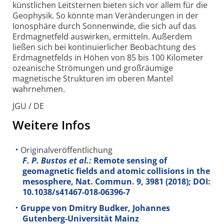
künstlichen Leit­sternen bieten sich vor allem für die
Geo­physik. So könnte man Veränderungen in der
Iono­sphäre durch Sonnen­winde, die sich auf das
Erd­magnet­feld auswirken, ermitteln. Außerdem
ließen sich bei kontinuierlicher Beobachtung des
Erd­magnet­felds in Höhen von 85 bis 100 Kilometer
ozeanische Strömungen und groß­räumige
magnetische Strukturen im oberen Mantel
wahrnehmen.
JGU / DE
Weitere Infos
Originalveröffentlichung
F. P. Bustos et al.:
Remote sensing of
geomagnetic fields and atomic collisions in the
mesosphere, Nat. Commun.
9
, 3981 (2018); DOI:
10.1038/s41467-018-06396-7
Gruppe von Dmitry Budker, Johannes
Gutenberg-Universität Mainz