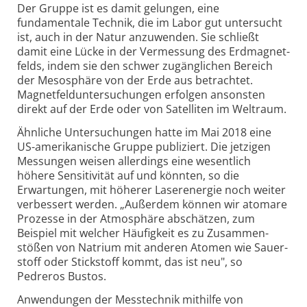
Der Gruppe ist es damit gelungen, eine
fundamentale Technik, die im Labor gut unter­sucht
ist, auch in der Natur anzuwenden. Sie schließt
damit eine Lücke in der Vermessung des Erd­magnet­
felds, indem sie den schwer zugänglichen Bereich
der Meso­sphäre von der Erde aus betrachtet.
Magnet­feld­unter­suchungen erfolgen ansonsten
direkt auf der Erde oder von Satelliten im Welt­raum.
Ähnliche Untersuchungen hatte im Mai 2018 eine
US-amerikanische Gruppe publiziert. Die jetzigen
Messungen weisen allerdings eine wesentlich
höhere Sensitivität auf und könnten, so die
Erwartungen, mit höherer Laser­energie noch weiter
verbessert werden. „Außerdem können wir atomare
Prozesse in der Atmo­sphäre abschätzen, zum
Beispiel mit welcher Häufig­keit es zu Zusammen­
stößen von Natrium mit anderen Atomen wie Sauer­
stoff oder Stick­stoff kommt, das ist neu", so
Pedreros Bustos.
Anwendungen der Messtechnik mithilfe von