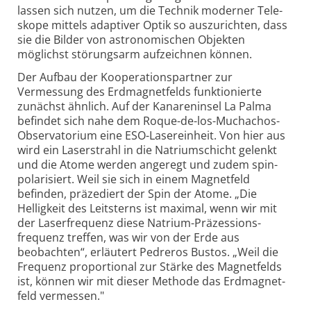
lassen sich nutzen, um die Technik moderner Tele­
skope mittels adaptiver Optik so auszurichten, dass
sie die Bilder von astronomischen Objekten
möglichst störungs­arm aufzeichnen können.
Der Aufbau der Kooperationspartner zur
Vermessung des Erd­magnet­felds funktionierte
zunächst ähnlich. Auf der Kanareninsel La Palma
befindet sich nahe dem Roque-
de-los-
Muchachos-
Observatorium eine ESO-
Laser­einheit. Von hier aus
wird ein Laser­strahl in die Natrium­schicht gelenkt
und die Atome werden angeregt und zudem spin­
polarisiert. Weil sie sich in einem Magnet­feld
befinden, präzediert der Spin der Atome. „Die
Helligkeit des Leit­sterns ist maximal, wenn wir mit
der Laser­frequenz diese Natrium-
Präzessions­
frequenz treffen, was wir von der Erde aus
beobachten“, erläutert Pedreros Bustos. „Weil die
Frequenz proportional zur Stärke des Magnet­felds
ist, können wir mit dieser Methode das Erd­magnet­
feld vermessen."