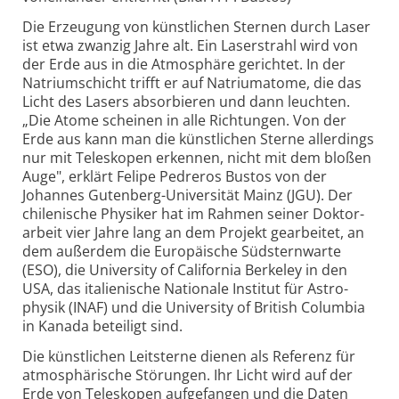
Die Erzeugung von künstlichen Sternen durch Laser
ist etwa zwanzig Jahre alt. Ein Laser­strahl wird von
der Erde aus in die Atmo­sphäre gerichtet. In der
Natrium­schicht trifft er auf Natrium­atome, die das
Licht des Lasers absorbieren und dann leuchten.
„Die Atome scheinen in alle Richtungen. Von der
Erde aus kann man die künstlichen Sterne aller­dings
nur mit Teleskopen erkennen, nicht mit dem bloßen
Auge", erklärt Felipe Pedreros Bustos von der
Johannes Guten­berg-
Universität Mainz (JGU). Der
chilenische Physiker hat im Rahmen seiner Doktor­
arbeit vier Jahre lang an dem Projekt gearbeitet, an
dem außerdem die Europäische Süd­stern­warte
(ESO), die University of California Berkeley in den
USA, das italienische Nationale Institut für Astro­
physik (INAF) und die University of British Columbia
in Kanada beteiligt sind.
Die künstlichen Leitsterne dienen als Referenz für
atmo­sphärische Störungen. Ihr Licht wird auf der
Erde von Teleskopen aufgefangen und die Daten