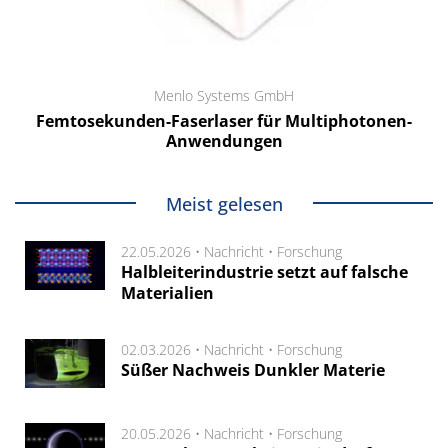
Menlo Systems GmbH
Femtosekunden-Faserlaser für Multiphotonen-
Anwendungen
Meist gelesen
22.05.2026 •
Nachricht
•
Forschung
Halbleiterindustrie setzt auf falsche
Materialien
02.03.2026 •
Nachricht
•
Forschung
Süßer Nachweis Dunkler Materie
20.05.2026 •
Nachricht
•
Forschung