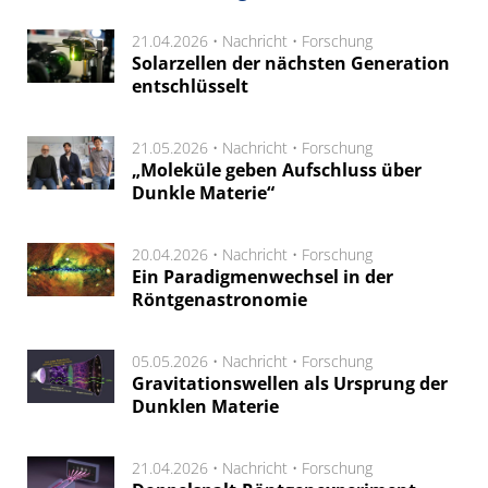
21.04.2026 •
Nachricht
•
Forschung
Solarzellen der nächsten Generation
entschlüsselt
21.05.2026 •
Nachricht
•
Forschung
„Moleküle geben Aufschluss über
Dunkle Materie“
20.04.2026 •
Nachricht
•
Forschung
Ein Paradigmenwechsel in der
Röntgenastronomie
05.05.2026 •
Nachricht
•
Forschung
Gravitationswellen als Ursprung der
Dunklen Materie
21.04.2026 •
Nachricht
•
Forschung