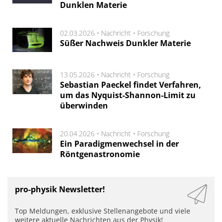
Dunklen Materie
02.03.2026 •
Nachricht
•
Forschung
Süßer Nachweis Dunkler Materie
13.05.2026 •
Nachricht
•
Forschung
Sebastian Paeckel findet Verfahren,
um das Nyquist-Shannon-Limit zu
überwinden
20.04.2026 •
Nachricht
•
Forschung
Ein Paradigmenwechsel in der
Röntgenastronomie
pro-physik Newsletter!
Top Meldungen, exklusive Stellenangebote und viele
weitere aktuelle Nachrichten aus der Physik!