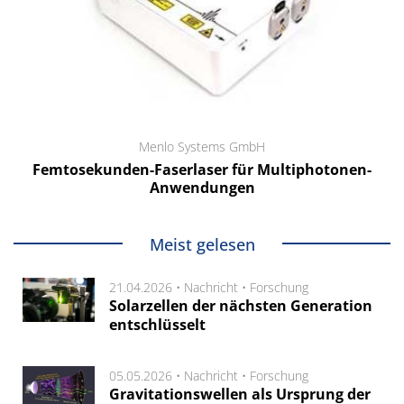
Menlo Systems GmbH
Femtosekunden-Faserlaser für Multiphotonen-
Anwendungen
Meist gelesen
21.04.2026 •
Nachricht
•
Forschung
Solarzellen der nächsten Generation
entschlüsselt
05.05.2026 •
Nachricht
•
Forschung
Gravitationswellen als Ursprung der