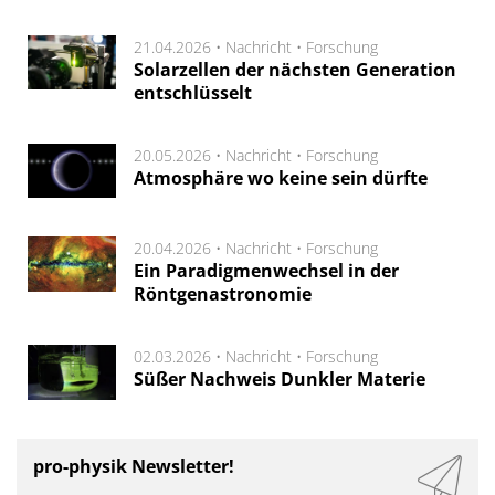
21.04.2026 •
Nachricht
•
Forschung
Solarzellen der nächsten Generation
entschlüsselt
20.05.2026 •
Nachricht
•
Forschung
Atmosphäre wo keine sein dürfte
20.04.2026 •
Nachricht
•
Forschung
Ein Paradigmenwechsel in der
Röntgenastronomie
02.03.2026 •
Nachricht
•
Forschung
Süßer Nachweis Dunkler Materie
pro-physik Newsletter!