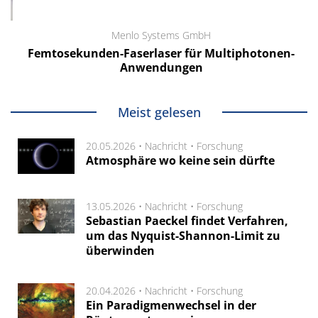
Menlo Systems GmbH
Femtosekunden-Faserlaser für Multiphotonen-
Anwendungen
Meist gelesen
20.05.2026 •
Nachricht
•
Forschung
Atmosphäre wo keine sein dürfte
13.05.2026 •
Nachricht
•
Forschung
Sebastian Paeckel findet Verfahren,
um das Nyquist-Shannon-Limit zu
überwinden
20.04.2026 •
Nachricht
•
Forschung
Ein Paradigmenwechsel in der