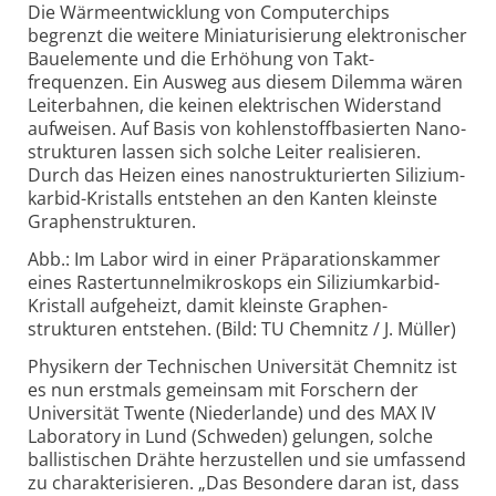
Die Wärmeentwicklung von Computer­chips
begrenzt die weitere Miniaturisierung elektronischer
Bau­elemente und die Erhöhung von Takt­
frequenzen. Ein Ausweg aus diesem Dilemma wären
Leiter­bahnen, die keinen elektrischen Wider­stand
aufweisen. Auf Basis von kohlen­stoff­basierten Nano­
strukturen lassen sich solche Leiter realisieren.
Durch das Heizen eines nano­strukturierten Silizium­
karbid-
Kristalls entstehen an den Kanten kleinste
Graphen­strukturen.
Abb.: Im Labor wird in einer Präparations­kammer
eines Raster­tunnel­mikroskops ein Silizium­karbid-
Kristall aufgeheizt, damit kleinste Graphen­
strukturen entstehen. (Bild: TU Chemnitz / J. Müller)
Physikern der Technischen Universität Chemnitz ist
es nun erst­mals gemeinsam mit Forschern der
Universität Twente (Niederlande) und des MAX IV
Laboratory in Lund (Schweden) gelungen, solche
ballistischen Drähte her­zustellen und sie umfassend
zu charakterisieren. „Das Besondere daran ist, dass