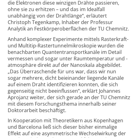
die Elektronen diese winzigen Drähte passieren,
ohne sie zu erhitzen – und das im Ideal­fall
unabhängig von der Draht­länge“, erläutert
Christoph Tegen­kamp, Inhaber der Professur
Analytik an Fest­körper­ober­flächen der TU Chemnitz.
Anhand komplexer Experimente mittels Raster­kraft-
und Multi­tip-
Raster­tunnel­mikroskopie wurden die
benach­barten Quanten­transport­kanäle im Detail
vermessen und sogar unter Raum­temperatur und -
atmosphäre direkt auf der Nano­skala abgebildet.
„Das Überraschende für uns war, dass wir nun
sogar mehrere, dicht beieinander liegende Kanäle
auf einem Draht identifizieren konnten, die sich
gegen­seitig nicht beeinflussen“, erklärt Johannes
Aprojanz weiter, der sich gerade an der TU Chemnitz
mit diesem Forschungs­thema innerhalb seiner
Doktor­arbeit beschäftigt.
In Kooperation mit Theoretikern aus Kopenhagen
und Barcelona ließ sich dieser bisher einmalige
Effekt auf eine asymmetrische Wechsel­wirkung der