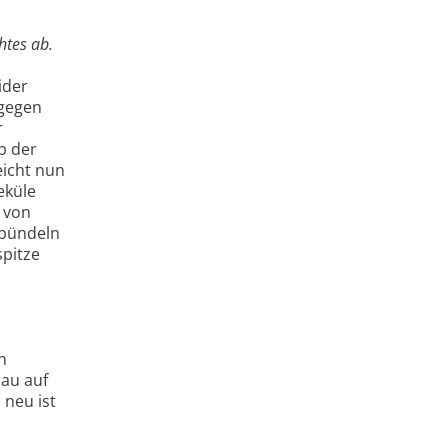
htes ab.
ider
agegen
r
p der
eicht nun
eküle
r von
 bündeln
spitze
n
lau auf
neu ist