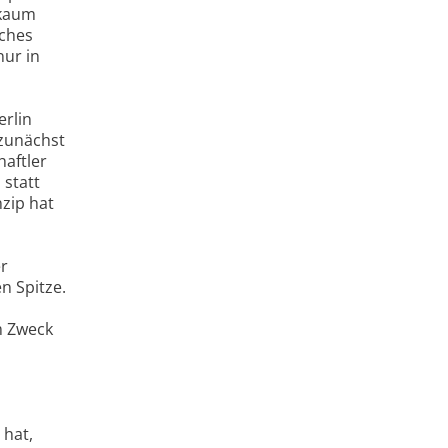
 kaum
sches
nur in
erlin
 zunächst
aftler
 statt
nzip hat
er
n Spitze.
m Zweck
 hat,