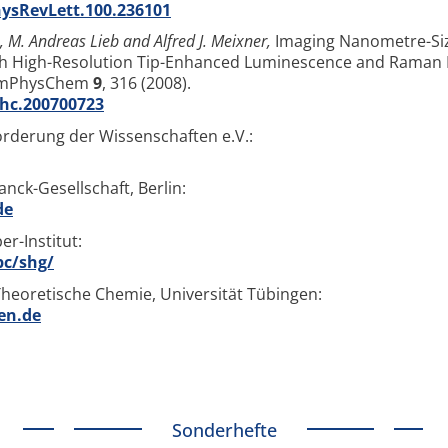
hysRevLett.100.236101
, M. Andreas Lieb and Alfred J. Meixner,
Imaging Nanometre-Si
th High-Resolution Tip-Enhanced Luminescence and Raman 
ChemPhysChem
9
, 316 (2008).
phc.200700723
örderung der Wissenschaften e.V.:
anck-Gesellschaft, Berlin:
de
r-Institut:
pc/shg/
 Theoretische Chemie, Universität Tübingen:
en.de
Sonderhefte