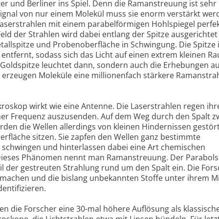
 und Berliner ins Spiel. Denn die Ramanstreuung ist sehr
ignal von nur einem Molekül muss sie enorm verstärkt wer
Laserstrahlen mit einem parabelförmigen Hohlspiegel perfek
eld der Strahlen wird dabei entlang der Spitze ausgerichte
tallspitze und Probenoberfläche in Schwingung. Die Spitze 
ntfernt, sodass sich das Licht auf einen extrem kleinen R
ie Goldspitze leuchtet dann, sondern auch die Erhebungen au
t erzeugen Moleküle eine millionenfach stärkere Ramanstra
roskop wirkt wie eine Antenne. Die Laserstrahlen regen ih
einer Frequenz auszusenden. Auf dem Weg durch den Spalt z
den die Wellen allerdings von kleinen Hindernissen gestör
erfläche sitzen. Sie zapfen den Wellen ganz bestimmte
 schwingen und hinterlassen dabei eine Art chemischen
 Dieses Phänomen nennt man Ramanstreuung. Der Parabols
 der gestreuten Strahlung rund um den Spalt ein. Die Fors
machen und die bislang unbekannten Stoffe unter ihrem M
ntifizieren.
n die Forscher eine 30-mal höhere Auflösung als klassische
oskope, die Lichtstrahlen etwa mit Linsen bündeln. Für letzt