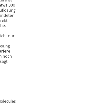
 etwa 300
Auflösung
wendeten
irekt
che.
icht nur
lösung
ärfere
em noch
 sagt
olecules