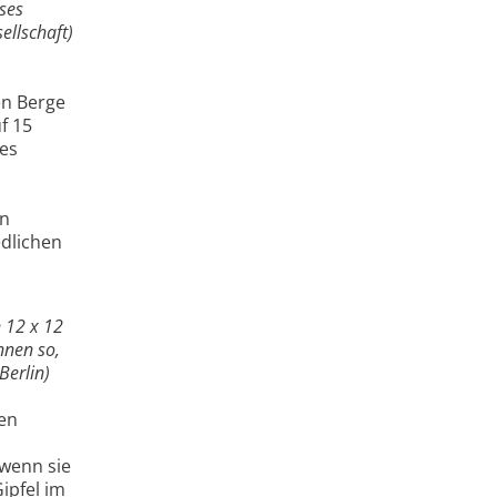
eses
ellschaft)
en Berge
f 15
es
on
edlichen
n 12 x 12
nnen so,
Berlin)
en
 wenn sie
ipfel im