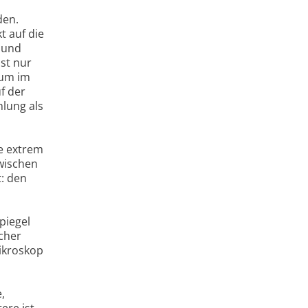
den.
t auf die
t und
ist nur
aum im
f der
hlung als
re extrem
wischen
t: den
piegel
cher
ikroskop
,
ere ist