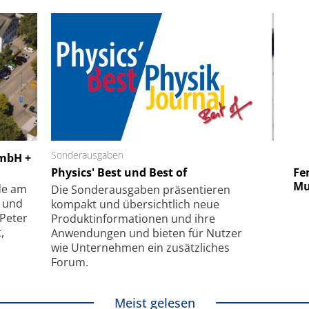
 GmbH
Sonderausgaben
SmarAct GmbH
GmbH +
uper-
Physics' Best und Best of
Elektronenmikroskopie auf
Fem
hanismus
kleinstem Raum
Mu
de am
Die Sonder­ausgaben präsentieren
- und
kompakt und übersichtlich neue
 Peter
Produkt­informationen und ihre
,
Anwendungen und bieten für Nutzer
wie Unternehmen ein zusätzliches
Forum.
Meist gelesen