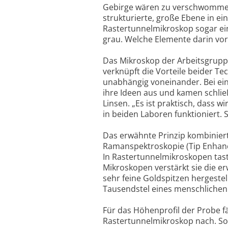
Gebirge wären zu verschwommen
strukturierte, große Ebene in ei
Rastertunnelmikroskop sogar ein
grau. Welche Elemente darin vor
Das Mikroskop der Arbeitsgruppe
verknüpft die Vorteile beider T
unabhängig voneinander. Bei ei
ihre Ideen aus und kamen schließ
Linsen. „Es ist praktisch, dass w
in beiden Laboren funktioniert. S
Das erwähnte Prinzip kombinier
Ramanspektroskopie (Tip Enhance
In Rastertunnelmikroskopen taste
Mikroskopen verstärkt sie die e
sehr feine Goldspitzen hergeste
Tausendstel eines menschlichen 
Für das Höhenprofil der Probe fä
Rastertunnelmikroskop nach. Sob