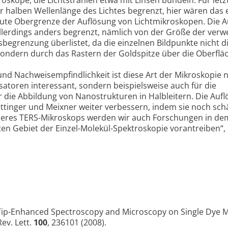
er halben Wellenlänge des Lichtes begrenzt, hier wären das
solute Obergrenze der Auflösung von Lichtmikroskopen. Die 
llerdings anders begrenzt, nämlich von der Größe der ver
begrenzung überlistet, da die einzelnen Bildpunkte nicht d
sondern durch das Rastern der Goldspitze über die Oberflä
d Nachweisempfindlichkeit ist diese Art der Mikroskopie n
satoren interessant, sondern beispielsweise auch für die
die Abbildung von Nanostrukturen in Halbleitern. Die Auf
ttinger und Meixner weiter verbessern, indem sie noch sch
nseres TERS-Mikroskops werden wir auch Forschungen in d
ten Gebiet der Einzel-Molekül-Spektroskopie vorantreiben“,
Tip-Enhanced Spectroscopy and Microscopy on Single Dye M
ev. Lett.
100
, 236101 (2008).