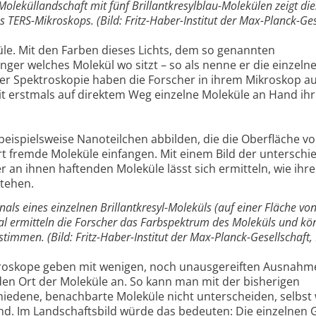
Moleküllandschaft mit fünf Brillantkresylblau-Molekülen zeigt di
 TERS-Mikroskops. (Bild: Fritz-Haber-Institut der Max-Planck-Ges
üle. Mit den Farben dieses Lichts, dem so genannten
er welches Molekül wo sitzt – so als nenne er die einzeln
er Spektroskopie haben die Forscher in ihrem Mikroskop au
 erstmals auf direktem Weg einzelne Moleküle an Hand ihr
beispielsweise Nanoteilchen abbilden, die die Oberfläche v
t fremde Moleküle einfangen. Mit einem Bild der unterschi
r an ihnen haftenden Moleküle lässt sich ermitteln, wie ihre
stehen.
nals eines einzelnen Brillantkresyl-Moleküls (auf einer Fläche vo
 ermitteln die Forscher das Farbspektrum des Moleküls und kö
stimmen. (Bild: Fritz-Haber-Institut der Max-Planck-Gesellschaft, 
kroskope geben mit wenigen, noch unausgereiften Ausnahm
 den Ort der Moleküle an. So kann man mit der bisherigen
iedene, benachbarte Moleküle nicht unterscheiden, selbst
nd. Im Landschaftsbild würde das bedeuten: Die einzelnen G