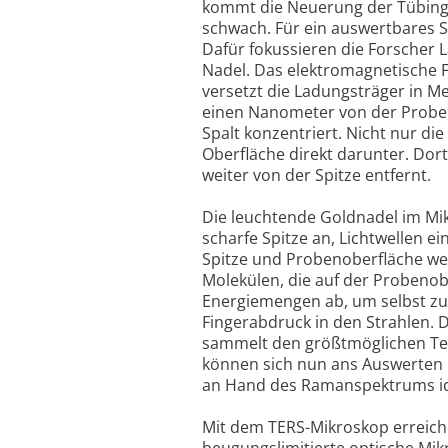
kommt die Neuerung der Tübinger
schwach. Für ein auswertbares S
Dafür fokussieren die Forscher 
Nadel. Das elektromagnetische F
versetzt die Ladungsträger in Me
einen Nanometer von der Probe e
Spalt konzentriert. Nicht nur d
Oberfläche direkt darunter. Dor
weiter von der Spitze entfernt.
Die leuchtende Goldnadel im Mik
scharfe Spitze an, Lichtwellen 
Spitze und Probenoberfläche wer
Molekülen, die auf der Probenob
Energiemengen ab, um selbst zu
Fingerabdruck in den Strahlen.
sammelt den größtmöglichen Teil
können sich nun ans Auswerten 
an Hand des Ramanspektrums ide
Mit dem TERS-Mikroskop erreiche
beugungslimitierte optische Mikr