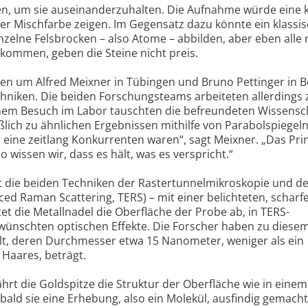
, um sie auseinanderzuhalten. Die Aufnahme würde eine
ner Mischfarbe zeigen. Im Gegensatz dazu könnte ein klassi
zelne Felsbrocken – also Atome – abbilden, aber eben alle 
kommen, geben die Steine nicht preis.
n um Alfred Meixner in Tübingen und Bruno Pettinger in B
echniken. Die beiden Forschungsteams arbeiteten allerdings
nem Besuch im Labor tauschten die befreundeten Wissensch
lich zu ähnlichen Ergebnissen mithilfe von Parabolspiegeln
ir eine zeitlang Konkurrenten waren“, sagt Meixner. „Das Pri
o wissen wir, dass es hält, was es verspricht.“
t die beiden Techniken der Rastertunnelmikroskopie und d
d Raman Scattering, TERS) – mit einer belichteten, scharfe
t die Metallnadel die Oberfläche der Probe ab, in TERS-
rwünschten optischen Effekte. Die Forscher haben zu diese
llt, deren Durchmesser etwa 15 Nanometer, weniger als ein
Haares, beträgt.
hrt die Goldspitze die Struktur der Oberfläche wie in einem
ald sie eine Erhebung, also ein Molekül, ausfindig gemacht