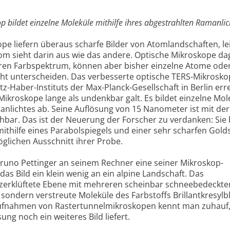
p bildet einzelne Moleküle mithilfe ihres abgestrahlten Ramanlic
pe liefern überaus scharfe Bilder von Atomlandschaften, le
tom sieht darin aus wie das andere. Optische Mikroskope d
eren Farbspektrum, können aber bisher einzelne Atome ode
cht unterscheiden. Das verbesserte optische TERS-Mikrosko
tz-Haber-Instituts der Max-Planck-Gesellschaft in Berlin err
 Mikroskope lange als undenkbar galt. Es bildet einzelne Mol
manlichtes ab. Seine Auflösung von 15 Nanometer ist mit de
hbar. Das ist der Neuerung der Forscher zu verdanken: Sie
ithilfe eines Parabolspiegels und einer sehr scharfen Gold
glichen Ausschnitt ihrer Probe.
runo Pettinger an seinem Rechner eine seiner Mikroskop-
as Bild ein klein wenig an ein alpine Landschaft. Das
e zerklüftete Ebene mit mehreren scheinbar schneebedeckte
 sondern verstreute Moleküle des Farbstoffs Brillantkresylb
Aufnahmen von Rastertunnelmikroskopen kennt man zuhauf, 
ung noch ein weiteres Bild liefert.