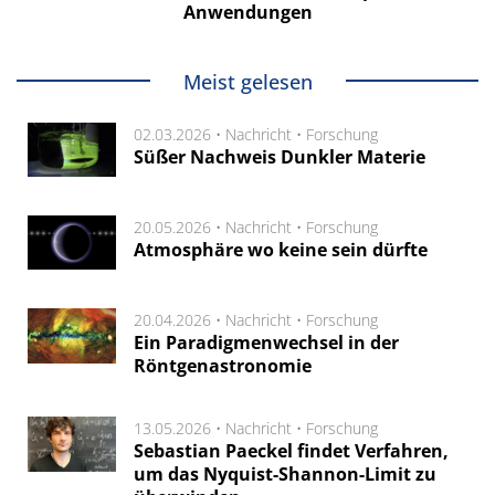
Anwendungen
Meist gelesen
02.03.2026 •
Nachricht
•
Forschung
Süßer Nachweis Dunkler Materie
20.05.2026 •
Nachricht
•
Forschung
Atmosphäre wo keine sein dürfte
20.04.2026 •
Nachricht
•
Forschung
Ein Paradigmenwechsel in der
Röntgenastronomie
13.05.2026 •
Nachricht
•
Forschung
Sebastian Paeckel findet Verfahren,
um das Nyquist-Shannon-Limit zu