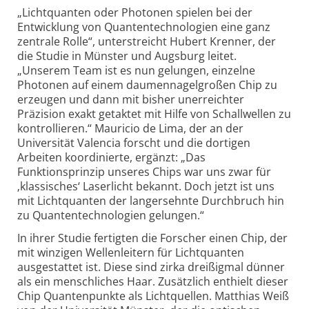
„Lichtquanten oder Photonen spielen bei der
Entwicklung von Quantentechnologien eine ganz
zentrale Rolle“, unterstreicht Hubert Krenner, der
die Studie in Münster und Augsburg leitet.
„Unserem Team ist es nun gelungen, einzelne
Photonen auf einem daumen­nagelgroßen Chip zu
erzeugen und dann mit bisher unerreichter
Präzision exakt getaktet mit Hilfe von Schallwellen zu
kontrollieren.“ Mauricio de Lima, der an der
Universität Valencia forscht und die dortigen
Arbeiten koordinierte, ergänzt: „Das
Funktionsprinzip unseres Chips war uns zwar für
‚klassisches‘ Laserlicht bekannt. Doch jetzt ist uns
mit Lichtquanten der langersehnte Durchbruch hin
zu Quanten­technologien gelungen.“
In ihrer Studie fertigten die Forscher einen Chip, der
mit winzigen Wellenleitern für Lichtquanten
ausgestattet ist. Diese sind zirka dreißigmal dünner
als ein menschliches Haar. Zusätzlich enthielt dieser
Chip Quanten­punkte als Lichtquellen. Matthias Weiß